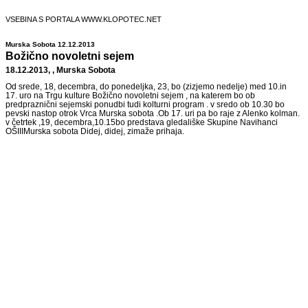
VSEBINA S PORTALA WWW.KLOPOTEC.NET
Murska Sobota 12.12.2013
Božično novoletni sejem
18.12.2013, , Murska Sobota
Od srede, 18, decembra, do ponedeljka, 23, bo (zizjemo nedelje) med 10.in
17. uro na Trgu kulture Božično novoletni sejem , na katerem bo ob
predpraznični sejemski ponudbi tudi kolturni program . v sredo ob 10.30 bo
pevski nastop otrok Vrca Murska sobota .Ob 17. uri pa bo raje z Alenko kolman.
v četrtek ,19, decembra,10.15bo predstava gledališke Skupine Navihanci
OŠIIIMurska sobota Didej, didej, zimaže prihaja.