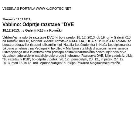
VSEBINA S PORTALA WWW.KLOPOTEC.NET
Slovenija 17.12.2013
Vabimo: Odprtje razstave "DVE
18.12.2013, , v Galeriji K18 na Koroški
Vabljen/-a na odprtje razstave DVE, ki bo v sredo, 18. 12. 2013, ob 19. uri v Galeriji K18
na Koroški ulici 18, Maribor. Avtorici razstave NATALIJA JUHART in NUŠA ROZMAN se
bosta predstavili z risbami, slikami in kipi. Natalija kot študentka in Nuša kot diplomantka
Likovne umetnosti na Pedagoški fakulteti v Mariboru sta kljub drugačni naravi njunega
ustvarjalnega dela in avtorskemu pristopu sestavili harmonično celoto, kjer delo prve
vizualno nadgrajuje in nadaljuje delo druge in obratno. Razstava DVE, ki je zadnja iz cikla
"18 razstav v K18", bo odprta v petek, 20. 12., ponedeljek, 23. 12., in petek, 27. 12.
2013, med 16. in 18. uro. Vljudno vabljen/-a. Ekipa Pekarne Magdalenske mreže