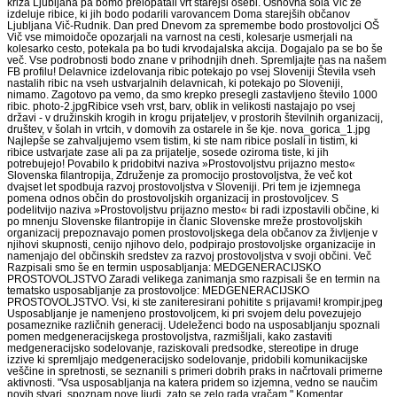
križa Ljubljana pa bomo prelopatali vrt starejši osebi. Osnovna šola Vič že
izdeluje ribice, ki jih bodo podarili varovancem Doma starejših občanov
Ljubljana Vič-Rudnik. Dan pred Dnevom za spremembe bodo prostovoljci OŠ
Vič vse mimoidoče opozarjali na varnost na cesti, kolesarje usmerjali na
kolesarko cesto, potekala pa bo tudi krvodajalska akcija. Dogajalo pa se bo še
več. Vse podrobnosti bodo znane v prihodnjih dneh. Spremljajte nas na našem
FB profilu! Delavnice izdelovanja ribic potekajo po vsej Sloveniji Števila vseh
nastalih ribic na vseh ustvarjalnih delavnicah, ki potekajo po Sloveniji,
nimamo. Zagotovo pa vemo, da smo krepko presegli zastavljeno število 1000
ribic. photo-2.jpgRibice vseh vrst, barv, oblik in velikosti nastajajo po vsej
državi - v družinskih krogih in krogu prijateljev, v prostorih številnih organizacij,
društev, v šolah in vrtcih, v domovih za ostarele in še kje. nova_gorica_1.jpg
Najlepše se zahvaljujemo vsem tistim, ki ste nam ribice poslali in tistim, ki
ribice ustvarjate zase ali pa za prijatelje, sosede oziroma tiste, ki jih
potrebujejo! Povabilo k pridobitvi naziva »Prostovoljstvu prijazno mesto«
Slovenska filantropija, Združenje za promocijo prostovoljstva, že več kot
dvajset let spodbuja razvoj prostovoljstva v Sloveniji. Pri tem je izjemnega
pomena odnos občin do prostovoljskih organizacij in prostovoljcev. S
podelitvijo naziva »Prostovoljstvu prijazno mesto« bi radi izpostavili občine, ki
po mnenju Slovenske filantropije in članic Slovenske mreže prostovoljskih
organizacij prepoznavajo pomen prostovoljskega dela občanov za življenje v
njihovi skupnosti, cenijo njihovo delo, podpirajo prostovoljske organizacije in
namenjajo del občinskih sredstev za razvoj prostovoljstva v svoji občini. Več
Razpisali smo še en termin usposabljanja: MEDGENERACIJSKO
PROSTOVOLJSTVO Zaradi velikega zanimanja smo razpisali še en termin na
tematsko usposabljanje za prostovoljce: MEDGENERACIJSKO
PROSTOVOLJSTVO. Vsi, ki ste zaniteresirani pohitite s prijavami! krompir.jpeg
Usposabljanje je namenjeno prostovoljcem, ki pri svojem delu povezujejo
posameznike različnih generacij. Udeleženci bodo na usposabljanju spoznali
pomen medgeneracijskega prostovoljstva, razmišljali, kako zastaviti
medgeneracijsko sodelovanje, raziskovali predsodke, stereotipe in druge
izzive ki spremljajo medgeneracijsko sodelovanje, pridobili komunikacijske
veščine in spretnosti, se seznanili s primeri dobrih praks in načrtovali primerne
aktivnosti. "Vsa usposabljanja na katera pridem so izjemna, vedno se naučim
novih stvari, spoznam nove ljudi, zato se zelo rada vračam." Komentar