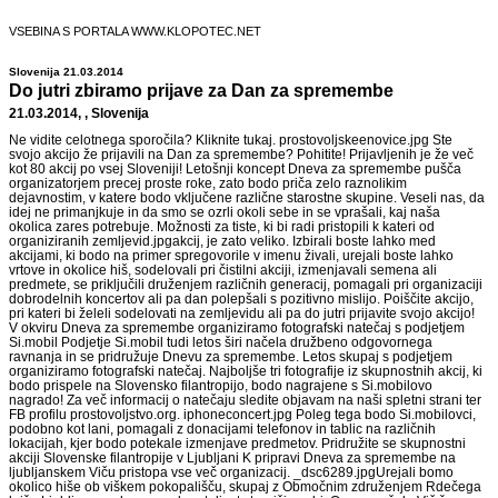
VSEBINA S PORTALA WWW.KLOPOTEC.NET
Slovenija 21.03.2014
Do jutri zbiramo prijave za Dan za spremembe
21.03.2014, , Slovenija
Ne vidite celotnega sporočila? Kliknite tukaj. prostovoljskeenovice.jpg Ste
svojo akcijo že prijavili na Dan za spremembe? Pohitite! Prijavljenih je že več
kot 80 akcij po vsej Sloveniji! Letošnji koncept Dneva za spremembe pušča
organizatorjem precej proste roke, zato bodo priča zelo raznolikim
dejavnostim, v katere bodo vključene različne starostne skupine. Veseli nas, da
idej ne primanjkuje in da smo se ozrli okoli sebe in se vprašali, kaj naša
okolica zares potrebuje. Možnosti za tiste, ki bi radi pristopili k kateri od
organiziranih zemljevid.jpgakcij, je zato veliko. Izbirali boste lahko med
akcijami, ki bodo na primer spregovorile v imenu živali, urejali boste lahko
vrtove in okolice hiš, sodelovali pri čistilni akciji, izmenjavali semena ali
predmete, se priključili druženjem različnih generacij, pomagali pri organizaciji
dobrodelnih koncertov ali pa dan polepšali s pozitivno mislijo. Poiščite akcijo,
pri kateri bi želeli sodelovati na zemljevidu ali pa do jutri prijavite svojo akcijo!
V okviru Dneva za spremembe organiziramo fotografski natečaj s podjetjem
Si.mobil Podjetje Si.mobil tudi letos širi načela družbeno odgovornega
ravnanja in se pridružuje Dnevu za spremembe. Letos skupaj s podjetjem
organiziramo fotografski natečaj. Najboljše tri fotografije iz skupnostnih akcij, ki
bodo prispele na Slovensko filantropijo, bodo nagrajene s Si.mobilovo
nagrado! Za več informacij o natečaju sledite objavam na naši spletni strani ter
FB profilu prostovoljstvo.org. iphoneconcert.jpg Poleg tega bodo Si.mobilovci,
podobno kot lani, pomagali z donacijami telefonov in tablic na različnih
lokacijah, kjer bodo potekale izmenjave predmetov. Pridružite se skupnostni
akciji Slovenske filantropije v Ljubljani K pripravi Dneva za spremembe na
ljubljanskem Viču pristopa vse več organizacij. _dsc6289.jpgUrejali bomo
okolico hiše ob viškem pokopališču, skupaj z Območnim združenjem Rdečega