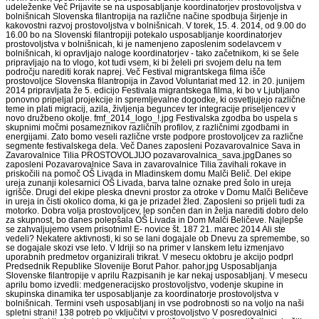
udeleženke Več Prijavite se na usposabljanje koordinatorjev prostovoljstva v
bolnišnicah Slovenska filantropija na različne načine spodbuja širjenje in
kakovostni razvoj prostovoljstva v bolnišnicah. V torek, 15. 4. 2014, od 9.00 do
16.00 bo na Slovenski filantropiji potekalo usposabljanje koordinatorjev
prostovoljstva v bolnišnicah, ki je namenjeno zaposlenim sodelavcem v
bolnišnicah, ki opravljajo naloge koordinatorjev - tako začetnikom, ki se šele
pripravljajo na to vlogo, kot tudi vsem, ki bi želeli pri svojem delu na tem
področju narediti korak naprej. Več Festival migrantskega filma išče
prostovoljce Slovenska filantropija in Zavod Voluntariat med 12. in 20. junijem
2014 pripravljata že 5. edicijo Festivala migrantskega filma, ki bo v Ljubljano
ponovno pripeljal projekcije in spremljevalne dogodke, ki osvetljujejo različne
teme in plati migracij, azila, življenja beguncev ter integracije priseljencev v
novo družbeno okolje. fmf_2014_logo_!.jpg Festivalska zgodba bo uspela s
skupnimi močmi posameznikov različnih profilov, z različnimi zgodbami in
energijami. Zato bomo veseli različne vrste podpore prostovoljcev za različne
segmente festivalskega dela. Več Danes zaposleni Pozavarovalnice Sava in
Zavarovalnice Tilia PROSTOVOLJIJO pozavarovalnica_sava.jpgDanes so
zaposleni Pozavarovalnice Sava in zavarovalnice Tilia zavihali rokave in
priskočili na pomoč OŠ Livada in Mladinskem domu Malči Belič. Del ekipe
ureja zunanji kolesarnici OŠ Livada, barva talne oznake pred šolo in ureja
igrišče. Drugi del ekipe pleska dnevni prostor za otroke v Domu Malči Beličeve
in ureja in čisti okolico doma, ki ga je prizadel žled. Zaposleni so prijeli tudi za
motorko. Dobra volja prostovoljcev, lep sončen dan in želja narediti dobro delo
za skupnost, bo danes polepšala OŠ Livada in Dom Malči Beličeve. Najlepše
se zahvaljujemo vsem prisotnim! E- novice št. 187 21. marec 2014 Ali ste
vedeli? Nekatere aktivnosti, ki so se lani dogajale ob Dnevu za spremembe, so
se dogajale skozi vse leto. V Idriji so na primer v lanskem letu izmenjavo
uporabnih predmetov organizirali trikrat. V mesecu oktobru je akcijo podprl
Predsednik Republike Slovenije Borut Pahor. pahor.jpg Usposabljanja
Slovenske filantropije v aprilu Razpisanih je kar nekaj usposabljanj. V mesecu
aprilu bomo izvedli: medgeneracijsko prostovoljstvo, vodenje skupine in
skupinska dinamika ter usposabljanje za koordinatorje prostovoljstva v
bolnišnicah. Termini vseh usposabljanj in vse podrobnosti so na voljo na naši
spletni strani! 138 potreb po vključitvi v prostovoljstvo V posredovalnici