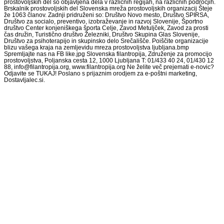
prostovoljskih del so objavljena dela v različnih regijah, na različnih področjih.
Brskalnik prostovoljskih del Slovenska mreža prostovoljskih organizacij Šteje
že 1063 članov. Zadnji pridruženi so: Društvo Novo mesto, Društvo SPIRSA,
Društvo za socialo, preventivo, izobraževanje in razvoj Slovenije, Športno
društvo Center konjeniškega športa Celje, Zavod Metuljček, Zavod za prosti
čas družin, Turistično društvo Železniki, Društvo Skupina Glas Slovenije,
Društvo za psihoterapijo in skupinsko delo Srečališče. Poiščite organizacije
blizu vašega kraja na zemljevidu mreza prostovoljstva ljubljana.bmp
Spremljajte nas na FB like.jpg Slovenska filantropija, Združenje za promocijo
prostovoljstva, Poljanska cesta 12, 1000 Ljubljana T: 01/433 40 24, 01/430 12
88, info@filantropija.org, www.filantropija.org Ne želite več prejemati e-novic?
Odjavite se TUKAJ! Poslano s prijaznim orodjem za e-poštni marketing,
Dostavljalec.si.