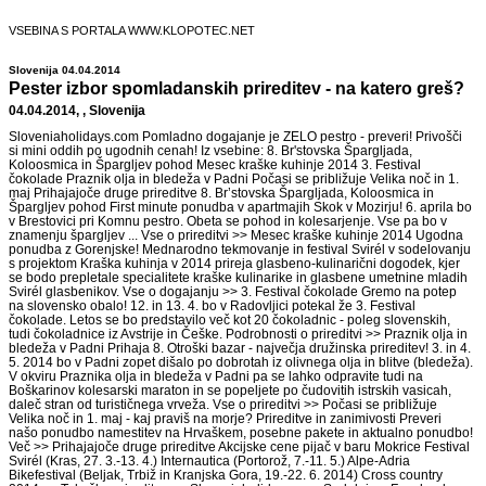
VSEBINA S PORTALA WWW.KLOPOTEC.NET
Slovenija 04.04.2014
Pester izbor spomladanskih prireditev - na katero greš?
04.04.2014, , Slovenija
Sloveniaholidays.com Pomladno dogajanje je ZELO pestro - preveri! Privošči
si mini oddih po ugodnih cenah! Iz vsebine: 8. Br'stovska Špargljada,
Koloosmica in Špargljev pohod Mesec kraške kuhinje 2014 3. Festival
čokolade Praznik olja in bledeža v Padni Počasi se približuje Velika noč in 1.
maj Prihajajoče druge prireditve 8. Br’stovska Špargljada, Koloosmica in
Špargljev pohod First minute ponudba v apartmajih Skok v Mozirju! 6. aprila bo
v Brestovici pri Komnu pestro. Obeta se pohod in kolesarjenje. Vse pa bo v
znamenju špargljev ... Vse o prireditvi >> Mesec kraške kuhinje 2014 Ugodna
ponudba z Gorenjske! Mednarodno tekmovanje in festival Svirél v sodelovanju
s projektom Kraška kuhinja v 2014 prireja glasbeno-kulinarični dogodek, kjer
se bodo prepletale specialitete kraške kulinarike in glasbene umetnine mladih
Svirél glasbenikov. Vse o dogajanju >> 3. Festival čokolade Gremo na potep
na slovensko obalo! 12. in 13. 4. bo v Radovljici potekal že 3. Festival
čokolade. Letos se bo predstavilo več kot 20 čokoladnic - poleg slovenskih,
tudi čokoladnice iz Avstrije in Češke. Podrobnosti o prireditvi >> Praznik olja in
bledeža v Padni Prihaja 8. Otroški bazar - največja družinska prireditev! 3. in 4.
5. 2014 bo v Padni zopet dišalo po dobrotah iz olivnega olja in blitve (bledeža).
V okviru Praznika olja in bledeža v Padni pa se lahko odpravite tudi na
Boškarinov kolesarski maraton in se popeljete po čudovitih istrskih vasicah,
daleč stran od turističnega vrveža. Vse o prireditvi >> Počasi se približuje
Velika noč in 1. maj - kaj praviš na morje? Prireditve in zanimivosti Preveri
našo ponudbo namestitev na Hrvaškem, posebne pakete in aktualno ponudbo!
Več >> Prihajajoče druge prireditve Akcijske cene pijač v baru Mokrice Festival
Svirél (Kras, 27. 3.-13. 4.) Internautica (Portorož, 7.-11. 5.) Alpe-Adria
Bikefestival (Beljak, Trbiž in Kranjska Gora, 19.-22. 6. 2014) Cross country