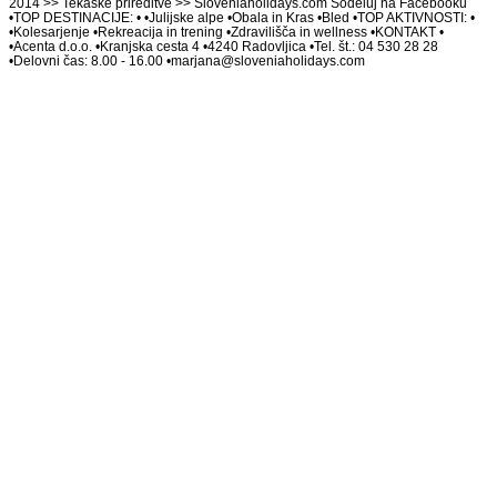
2014 >> Tekaške prireditve >> Sloveniaholidays.com Sodeluj na Facebooku
•TOP DESTINACIJE: • •Julijske alpe •Obala in Kras •Bled •TOP AKTIVNOSTI: •
•Kolesarjenje •Rekreacija in trening •Zdravilišča in wellness •KONTAKT •
•Acenta d.o.o. •Kranjska cesta 4 •4240 Radovljica •Tel. št.: 04 530 28 28
•Delovni čas: 8.00 - 16.00 •marjana@sloveniaholidays.com