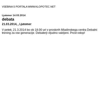
VSEBINA S PORTALA WWW.KLOPOTEC.NET
Ljutomer 14.03.2014
debata
21.03.2014, , Ljutomer
V petek, 21.3.2014 bo ob 18.00 uri v prostorih Mladinskega centra Debatni
trening za vse generacije. Debaterji vljudno vabljeni. Prost vstop!