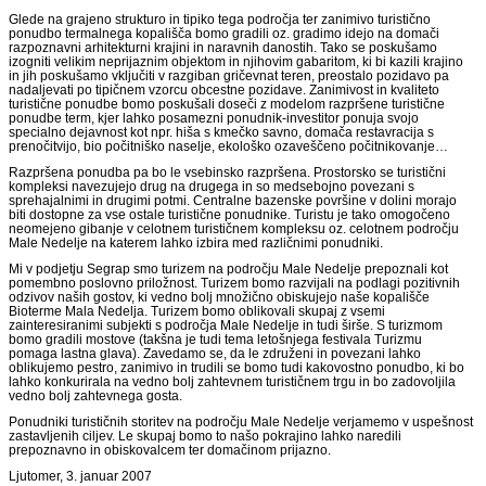
Glede na grajeno strukturo in tipiko tega področja ter zanimivo turistično
ponudbo termalnega kopališča bomo gradili oz. gradimo idejo na domači
razpoznavni arhitekturni krajini in naravnih danostih. Tako se poskušamo
izogniti velikim neprijaznim objektom in njihovim gabaritom, ki bi kazili krajino
in jih poskušamo vključiti v razgiban gričevnat teren, preostalo pozidavo pa
nadaljevati po tipičnem vzorcu obcestne pozidave. Zanimivost in kvaliteto
turistične ponudbe bomo poskušali doseči z modelom razpršene turistične
ponudbe term, kjer lahko posamezni ponudnik-investitor ponuja svojo
specialno dejavnost kot npr. hiša s kmečko savno, domača restavracija s
prenočitvijo, bio počitniško naselje, ekološko ozaveščeno počitnikovanje…
Razpršena ponudba pa bo le vsebinsko razpršena. Prostorsko se turistični
kompleksi navezujejo drug na drugega in so medsebojno povezani s
sprehajalnimi in drugimi potmi. Centralne bazenske površine v dolini morajo
biti dostopne za vse ostale turistične ponudnike. Turistu je tako omogočeno
neomejeno gibanje v celotnem turističnem kompleksu oz. celotnem področju
Male Nedelje na katerem lahko izbira med različnimi ponudniki.
Mi v podjetju Segrap smo turizem na področju Male Nedelje prepoznali kot
pomembno poslovno priložnost. Turizem bomo razvijali na podlagi pozitivnih
odzivov naših gostov, ki vedno bolj množično obiskujejo naše kopališče
Bioterme Mala Nedelja. Turizem bomo oblikovali skupaj z vsemi
zainteresiranimi subjekti s področja Male Nedelje in tudi širše. S turizmom
bomo gradili mostove (takšna je tudi tema letošnjega festivala Turizmu
pomaga lastna glava). Zavedamo se, da le združeni in povezani lahko
oblikujemo pestro, zanimivo in trudili se bomo tudi kakovostno ponudbo, ki bo
lahko konkurirala na vedno bolj zahtevnem turističnem trgu in bo zadovoljila
vedno bolj zahtevnega gosta.
Ponudniki turističnih storitev na področju Male Nedelje verjamemo v uspešnost
zastavljenih ciljev. Le skupaj bomo to našo pokrajino lahko naredili
prepoznavno in obiskovalcem ter domačinom prijazno.
Ljutomer, 3. januar 2007