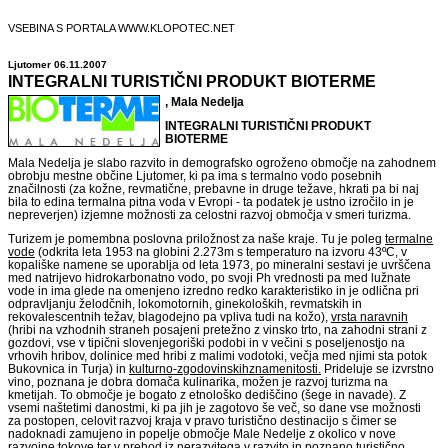
VSEBINA S PORTALA WWW.KLOPOTEC.NET
Ljutomer 06.11.2007
INTEGRALNI TURISTIČNI PRODUKT BIOTERME
, Mala Nedelja
INTEGRALNI TURISTIČNI PRODUKT
BIOTERME
Mala Nedelja je slabo razvito in demografsko ogroženo območje na zahodnem
obrobju mestne občine Ljutomer, ki pa ima s termalno vodo posebnih
značilnosti (za kožne, revmatične, prebavne in druge težave, hkrati pa bi naj
bila to edina termalna pitna voda v Evropi - ta podatek je ustno izročilo in je
nepreverjen) izjemne možnosti za celostni razvoj območja v smeri turizma.
Turizem je pomembna poslovna priložnost za naše kraje. Tu je poleg
termalne
vode
(odkrita leta 1953 na globini 2.273m s temperaturo na izvoru 43ºC, v
kopališke namene se uporablja od leta 1973, po mineralni sestavi je uvrščena
med natrijevo hidrokarbonatno vodo, po svoji Ph vrednosti pa med lužnate
vode in ima glede na omenjeno izredno redko karakteristiko in je odlična pri
odpravljanju želodčnih, lokomotornih, ginekoloških, revmatskih in
rekovalescentnih težav, blagodejno pa vpliva tudi na kožo),
vrsta naravnih
(hribi na vzhodnih straneh posajeni pretežno z vinsko trto, na zahodni strani z
gozdovi, vse v tipični slovenjegoriški podobi in v večini s poseljenostjo na
vrhovih hribov, dolinice med hribi z malimi vodotoki, večja med njimi sta potok
Bukovnica in Turja) in
kulturno-zgodovinskih
znamenitosti.
Prideluje se izvrstno
vino, poznana je dobra domača kulinarika, možen je razvoj turizma na
kmetijah. To območje je bogato z etnološko dediščino (šege in navade). Z
vsemi naštetimi danostmi, ki pa jih je zagotovo še več, so dane vse možnosti
za postopen, celovit razvoj kraja v pravo turistično destinacijo s čimer se
nadoknadi zamujeno in popelje območje Male Nedelje z okolico v nove
razvojne tokove ter v prehod iz nerazvitega v razvito in poznano turistično