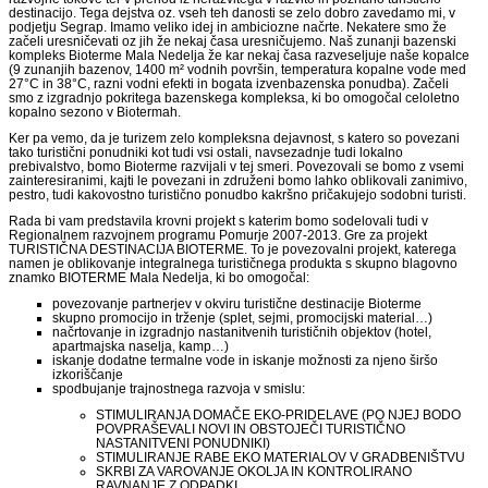
destinacijo. Tega dejstva oz. vseh teh danosti se zelo dobro zavedamo mi, v
podjetju Segrap. Imamo veliko idej in ambiciozne načrte. Nekatere smo že
začeli uresničevati oz jih že nekaj časa uresničujemo. Naš zunanji bazenski
kompleks Bioterme Mala Nedelja že kar nekaj časa razveseljuje naše kopalce
(9 zunanjih bazenov, 1400 m² vodnih površin, temperatura kopalne vode med
27°C in 38°C, razni vodni efekti in bogata izvenbazenska ponudba). Začeli
smo z izgradnjo pokritega bazenskega kompleksa, ki bo omogočal celoletno
kopalno sezono v Biotermah.
Ker pa vemo, da je turizem zelo kompleksna dejavnost, s katero so povezani
tako turistični ponudniki kot tudi vsi ostali, navsezadnje tudi lokalno
prebivalstvo, bomo Bioterme razvijali v tej smeri. Povezovali se bomo z vsemi
zainteresiranimi, kajti le povezani in združeni bomo lahko oblikovali zanimivo,
pestro, tudi kakovostno turistično ponudbo kakršno pričakujejo sodobni turisti.
Rada bi vam predstavila krovni projekt s katerim bomo sodelovali tudi v
Regionalnem razvojnem programu Pomurje 2007-2013. Gre za projekt
TURISTIČNA DESTINACIJA BIOTERME. To je povezovalni projekt, katerega
namen je oblikovanje integralnega turističnega produkta s skupno blagovno
znamko BIOTERME Mala Nedelja, ki bo omogočal:
povezovanje partnerjev v okviru turistične destinacije Bioterme
skupno promocijo in trženje (splet, sejmi, promocijski material…)
načrtovanje in izgradnjo nastanitvenih turističnih objektov (hotel,
apartmajska naselja, kamp…)
iskanje dodatne termalne vode in iskanje možnosti za njeno širšo
izkoriščanje
spodbujanje trajnostnega razvoja v smislu:
STIMULIRANJA DOMAČE EKO-PRIDELAVE (PO NJEJ BODO
POVPRAŠEVALI NOVI IN OBSTOJEČI TURISTIČNO
NASTANITVENI PONUDNIKI)
STIMULIRANJE RABE EKO MATERIALOV V GRADBENIŠTVU
SKRBI ZA VAROVANJE OKOLJA IN KONTROLIRANO
RAVNANJE Z ODPADKI