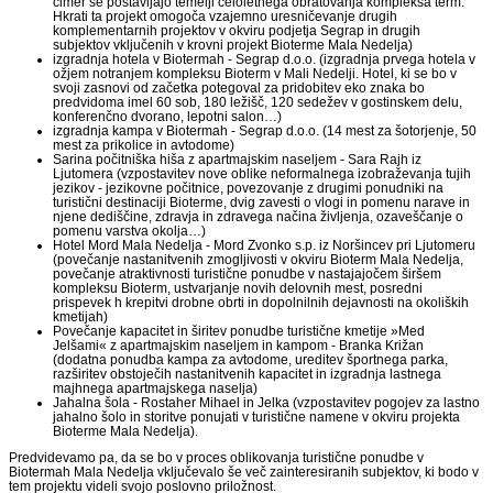
čimer se postavljajo temelji celoletnega obratovanja kompleksa term.
Hkrati ta projekt omogoča vzajemno uresničevanje drugih
komplementarnih projektov v okviru podjetja Segrap in drugih
subjektov vključenih v krovni projekt Bioterme Mala Nedelja)
izgradnja hotela v Biotermah - Segrap d.o.o. (izgradnja prvega hotela v
ožjem notranjem kompleksu Bioterm v Mali Nedelji. Hotel, ki se bo v
svoji zasnovi od začetka potegoval za pridobitev eko znaka bo
predvidoma imel 60 sob, 180 ležišč, 120 sedežev v gostinskem delu,
konferenčno dvorano, lepotni salon…)
izgradnja kampa v Biotermah - Segrap d.o.o. (14 mest za šotorjenje, 50
mest za prikolice in avtodome)
Sarina počitniška hiša z apartmajskim naseljem - Sara Rajh iz
Ljutomera (vzpostavitev nove oblike neformalnega izobraževanja tujih
jezikov - jezikovne počitnice, povezovanje z drugimi ponudniki na
turistični destinaciji Bioterme, dvig zavesti o vlogi in pomenu narave in
njene dediščine, zdravja in zdravega načina življenja, ozaveščanje o
pomenu varstva okolja…)
Hotel Mord Mala Nedelja - Mord Zvonko s.p. iz Noršincev pri Ljutomeru
(povečanje nastanitvenih zmogljivosti v okviru Bioterm Mala Nedelja,
povečanje atraktivnosti turistične ponudbe v nastajajočem širšem
kompleksu Bioterm, ustvarjanje novih delovnih mest, posredni
prispevek h krepitvi drobne obrti in dopolnilnih dejavnosti na okoliških
kmetijah)
Povečanje kapacitet in širitev ponudbe turistične kmetije »Med
Jelšami« z apartmajskim naseljem in kampom - Branka Križan
(dodatna ponudba kampa za avtodome, ureditev športnega parka,
razširitev obstoječih nastanitvenih kapacitet in izgradnja lastnega
majhnega apartmajskega naselja)
Jahalna šola - Rostaher Mihael in Jelka (vzpostavitev pogojev za lastno
jahalno šolo in storitve ponujati v turistične namene v okviru projekta
Bioterme Mala Nedelja).
Predvidevamo pa, da se bo v proces oblikovanja turistične ponudbe v
Biotermah Mala Nedelja vključevalo še več zainteresiranih subjektov, ki bodo v
tem projektu videli svojo poslovno priložnost.