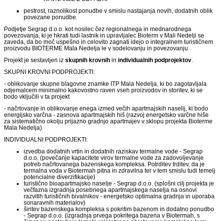
pestrost, raznolikost ponudbe v smislu nastajanja novih, dodatnih oblik
povezane ponudbe.
Podjetje Segrap d.o.o. kot nosilec čez regionalnega in mednarodnega
povezovanja, ki je hkrati tudi lastnik in upravljalec Bioterm v Mali Nedelji se
zaveda, da bo moč uspešno in celovito zagnati idejo o integralnem turističnem
proizvodu BIOTERME Mala Nedelja le v sodelovanju in povezovanju.
Projekt je sestavljen iz
skupnih krovnih
in
individualnih podprojektov
.
SKUPNI KROVNI PODPROJEKTI:
- oblikovanje skupne blagovne znamke ITP Mala Nedelja, ki bo zagotavljala
odjemalcem minimalno kakovostno raven vseh proizvodov in storitev, ki se
bodo vključili v ta projekt
- načrtovanje in oblikovanje enega izmed večih apartmajskih naselij, ki bodo
energijsko varčna - zasnova apartmajskih hiš (razvoj energetsko varčne hiše
za sistematično okolju prijazno gradnjo apartmajev v sklopu projekta Bioterme
Mala Nedelja).
INDIVIDUALNI PODPROJEKTI:
izvedba dodatnih vrtin in dodatnih raziskav termalne vode - Segrap
d.o.o. (povečanje kapacitete virov termalne vode za zadovoljevanje
potreb načrtovanega bazenskega kompleksa. Potrditev trditev, da je
termalna voda v Biotermah pitna in zdravilna ter v tem smislu tudi temelj
potencialne diverzifikacije)
turistično bioapartmajsko naselje - Segrap d.o.o. (splošni cilj projekta je
večfazna izgradnja posebnega apartmajskega naselja na osnovi
razvitih turističnih bivalnikov - energetsko optimalna gradnja in uporaba
sonaravnih materialov)
širitev bazenskega kompleksa s pokritim bazenom in dodatno ponudbo
- Segrap d.o.o. (izgradnja prvega pokritega bazena v Biotermah, s