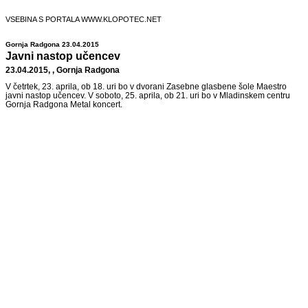
VSEBINA S PORTALA WWW.KLOPOTEC.NET
Gornja Radgona 23.04.2015
Javni nastop učencev
23.04.2015, , Gornja Radgona
V četrtek, 23. aprila, ob 18. uri bo v dvorani Zasebne glasbene šole Maestro
javni nastop učencev. V soboto, 25. aprila, ob 21. uri bo v Mladinskem centru
Gornja Radgona Metal koncert.