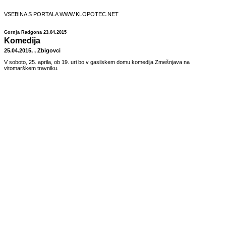
VSEBINA S PORTALA WWW.KLOPOTEC.NET
Gornja Radgona 23.04.2015
Komedija
25.04.2015, , Zbigovci
V soboto, 25. aprila, ob 19. uri bo v gasilskem domu komedija Zmešnjava na
vitomarškem travniku.