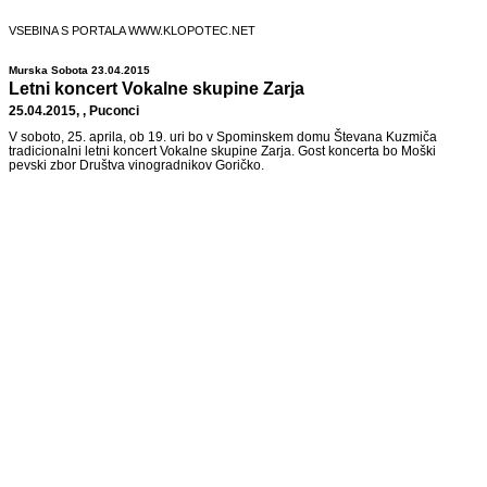
VSEBINA S PORTALA WWW.KLOPOTEC.NET
Murska Sobota 23.04.2015
Letni koncert Vokalne skupine Zarja
25.04.2015, , Puconci
V soboto, 25. aprila, ob 19. uri bo v Spominskem domu Števana Kuzmiča
tradicionalni letni koncert Vokalne skupine Zarja. Gost koncerta bo Moški
pevski zbor Društva vinogradnikov Goričko.