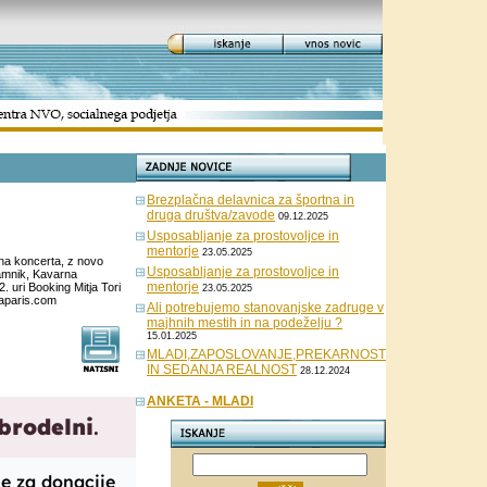
Brezplačna delavnica za športna in
druga društva/zavode
09.12.2025
Usposabljanje za prostovoljce in
mentorje
23.05.2025
 na koncerta, z novo
Usposabljanje za prostovoljce in
Kamnik, Kavarna
mentorje
. uri Booking Mitja Tori
23.05.2025
raparis.com
Ali potrebujemo stanovanjske zadruge v
majhnih mestih in na podeželju ?
15.01.2025
MLADI,ZAPOSLOVANJE,PREKARNOST
IN SEDANJA REALNOST
28.12.2024
ANKETA - MLADI