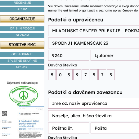
RECENZIJE
ARHIV
OPIS IN POGOJI
SEZNAM
GOSTOVANJE
SPLETNE SKUPINE
MC WIKI
Dejavnosti sofinancirajo: