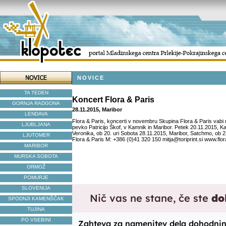
NOVICE
TA TEDEN
Koncert Flora & Paris
GORNJA RADGONA
28.11.2015, Maribor
LENDAVA
Flora & Paris, koncerti v novembru Skupina Flora & Paris vabi
LJUBLJANA
pevko Patricijo Škof, v Kamnik in Maribor. Petek 20.11.2015, 
Veronika, ob 20. uri Sobota 28.11.2015, Maribor, Satchmo, ob 22
LJUTOMER
Flora & Paris M: +386 (0)41 320 150 mitja@toriprint.si www.flo
MARIBOR
MURSKA SOBOTA
ORMOŽ
POMURJE
SLOVENIJA
SPODNJI KAMENŠČAK
TUJINA
PO VSEBINI