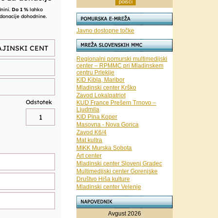
Javno dostopne točke
Regionalni pomurski multimedijski
center – RPMMC pri Mladinskem
centru Prlekije
KID Kibla, Maribor
Mladinski center Krško
Zavod Lokalpatriot
KUD France Prešern Trnovo –
Ljudmila
KID Pina Koper
Masovna - Nova Gorica
Zavod K6/4
Mat kultra
MIKK Murska Sobota
Art center
Mladinski center Slovenj Gradec
Multimedijski center Gorenjske
Društvo Hiša kulture
Mladinski center Velenje
Avgust 2026