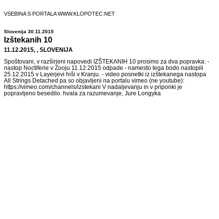
VSEBINA S PORTALA WWW.KLOPOTEC.NET
Slovenija 30.11.2015
Izštekanih 10
11.12.2015, , SLOVENIJA
Spoštovani, v razširjeni napovedi IZŠTEKANIH 10 prosimo za dva popravka: -
nastop Noctiferie v Zooju 11.12.2015 odpade - namesto tega bodo nastopili
25.12.2015 v Layerjevi hiši v Kranju. - video posnetki iz izštekanega nastopa
All Strings Detached pa so objavljeni na portalu vimeo (ne youtube):
https://vimeo.com/channels/izstekani V nadaljevanju in v priponki je
popravljeno besedilo. hvala za razumevanje, Jure Longyka