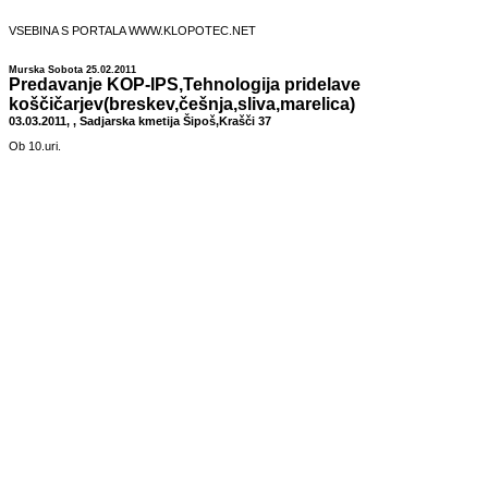
VSEBINA S PORTALA WWW.KLOPOTEC.NET
Murska Sobota 25.02.2011
Predavanje KOP-IPS,Tehnologija pridelave
koščičarjev(breskev,češnja,sliva,marelica)
03.03.2011, , Sadjarska kmetija Šipoš,Krašči 37
Ob 10.uri.