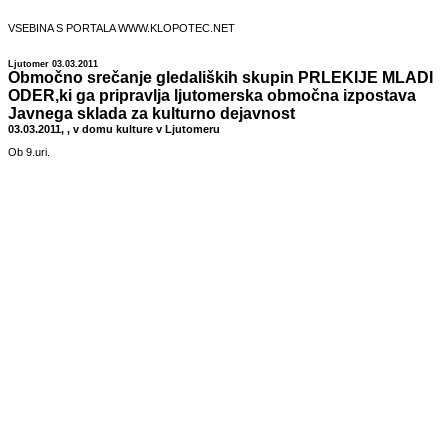
VSEBINA S PORTALA WWW.KLOPOTEC.NET
Ljutomer 03.03.2011
Območno srečanje gledaliških skupin PRLEKIJE MLADI
ODER,ki ga pripravlja ljutomerska območna izpostava
Javnega sklada za kulturno dejavnost
03.03.2011, , v domu kulture v Ljutomeru
Ob 9.uri.