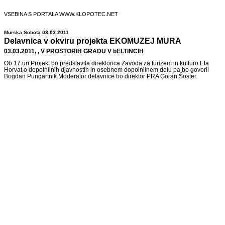
VSEBINA S PORTALA WWW.KLOPOTEC.NET
Murska Sobota 03.03.2011
Delavnica v okviru projekta EKOMUZEJ MURA
03.03.2011, , V PROSTORIH GRADU V bELTINCIH
Ob 17.uri.Projekt bo predstavila direktorica Zavoda za turizem in kulturo Ela
Horvat,o dopolnilnih djavnostih in osebnem dopolnilnem delu pa bo govoril
Bogdan Pungartnik.Moderator delavnice bo direktor PRA Goran Šoster.