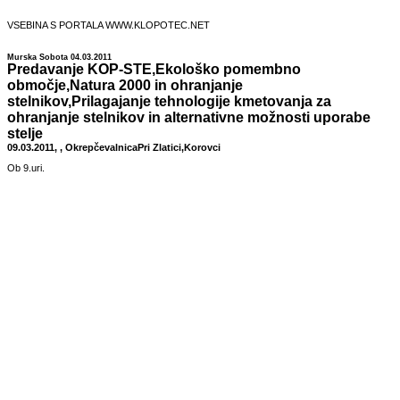
VSEBINA S PORTALA WWW.KLOPOTEC.NET
Murska Sobota 04.03.2011
Predavanje KOP-STE,Ekološko pomembno
območje,Natura 2000 in ohranjanje
stelnikov,Prilagajanje tehnologije kmetovanja za
ohranjanje stelnikov in alternativne možnosti uporabe
stelje
09.03.2011, , OkrepčevalnicaPri Zlatici,Korovci
Ob 9.uri.