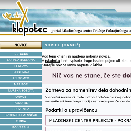
NOVICE (ORMOŽ)
TA TEDEN
Pod temi kriteriji ni najdena nobena novica.
GORNJA RADGONA
iskalniku
V
lahko vpišete druge iskalne pojme ali izbere
Arhivu
Starejše novice lahko najdete v
.
LENDAVA
LJUBLJANA
LJUTOMER
MARIBOR
MURSKA SOBOTA
ORMOŽ
POMURJE
SLOVENIJA
SPODNJI KAMENŠČAK
TUJINA
PO VSEBINI