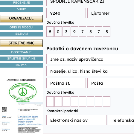
RECENZIJE
ARHIV
OPIS IN POGOJI
SEZNAM
GOSTOVANJE
SPLETNE SKUPINE
MC WIKI
Dejavnosti sofinancirajo: