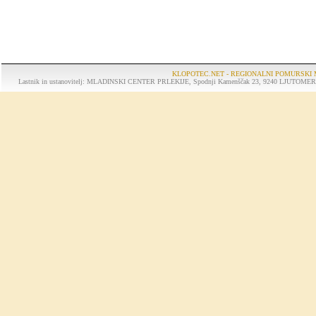
KLOPOTEC.NET - REGIONALNI POMURSKI 
Lastnik in ustanovitelj: MLADINSKI CENTER PRLEKIJE, Spodnji Kamenščak 23, 9240 LJUTOMER, tel