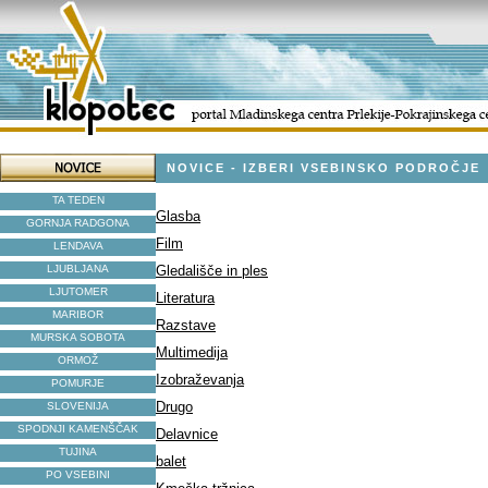
NOVICE - IZBERI VSEBINSKO PODROČJE
TA TEDEN
Glasba
GORNJA RADGONA
Film
LENDAVA
LJUBLJANA
Gledališče in ples
LJUTOMER
Literatura
MARIBOR
Razstave
MURSKA SOBOTA
Multimedija
ORMOŽ
Izobraževanja
POMURJE
Drugo
SLOVENIJA
SPODNJI KAMENŠČAK
Delavnice
TUJINA
balet
PO VSEBINI