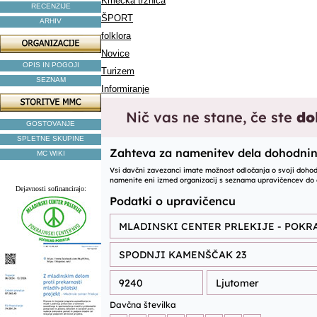
Kmečka tržnica
RECENZIJE
ŠPORT
ARHIV
folklora
Novice
OPIS IN POGOJI
Turizem
SEZNAM
Informiranje
GOSTOVANJE
SPLETNE SKUPINE
MC WIKI
Dejavnosti sofinancirajo: