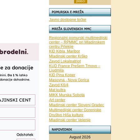
Javno dostopne točke
Regionalni pomurski multimedijski
center – RPMMC pri Mladinskem
centru Prlekije
KID Kibla, Maribor
Mladinski center Krško
Zavod Lokalpatriot
KUD France Prešern Trnovo –
Ljudmila
KID Pina Koper
Masovna - Nova Gorica
Zavod K6/4
Mat kultra
MIKK Murska Sobota
Art center
Mladinski center Slovenj Gradec
Multimedijski center Gorenjske
Društvo Hiša kulture
Mladinski center Velenje
Avgust 2026