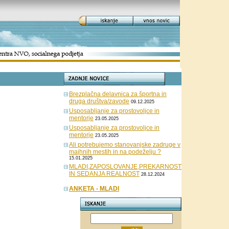
Brezplačna delavnica za športna in
druga društva/zavode
09.12.2025
Usposabljanje za prostovoljce in
mentorje
23.05.2025
Usposabljanje za prostovoljce in
mentorje
23.05.2025
Ali potrebujemo stanovanjske zadruge v
majhnih mestih in na podeželju ?
15.01.2025
MLADI,ZAPOSLOVANJE,PREKARNOST
IN SEDANJA REALNOST
28.12.2024
ANKETA - MLADI