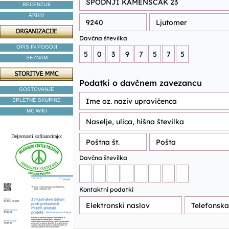
RECENZIJE
ARHIV
OPIS IN POGOJI
SEZNAM
GOSTOVANJE
SPLETNE SKUPINE
MC WIKI
Dejavnosti sofinancirajo: