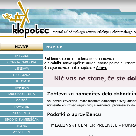
NOVICE
TA TEDEN
Pod temi kriteriji ni najdena nobena novica.
GORNJA RADGONA
iskalniku
V
lahko vpišete druge iskalne pojme ali izbere
Arhivu
Starejše novice lahko najdete v
.
LENDAVA
LJUBLJANA
LJUTOMER
MARIBOR
MURSKA SOBOTA
ORMOŽ
POMURJE
SLOVENIJA
SPODNJI KAMENŠČAK
TUJINA
PO VSEBINI