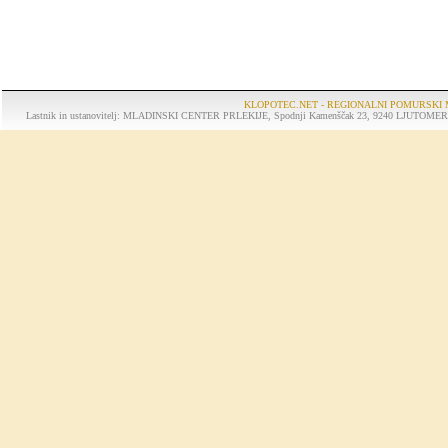
KLOPOTEC.NET - REGIONALNI POMURSKI 
Lastnik in ustanovitelj: MLADINSKI CENTER PRLEKIJE, Spodnji Kamenščak 23, 9240 LJUTOMER, tel