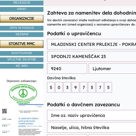
RECENZIJE
ARHIV
OPIS IN POGOJI
SEZNAM
GOSTOVANJE
SPLETNE SKUPINE
MC WIKI
Dejavnosti sofinancirajo: