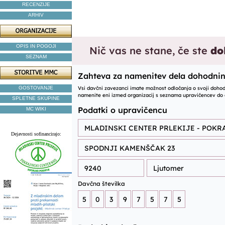
RECENZIJE
ARHIV
OPIS IN POGOJI
SEZNAM
GOSTOVANJE
SPLETNE SKUPINE
MC WIKI
Dejavnosti sofinancirajo: