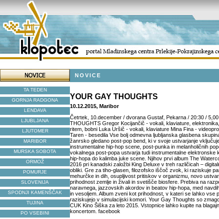
NOVICE
TA TEDEN
YOUR GAY THOUGHTS
GORNJA RADGONA
10.12.2015, Maribor
LENDAVA
Četrtek, 10.december / dvorana Gustaf, Pekarna / 20:30 / 
LJUBLJANA
THOUGHTS Gregor Kocijančič - vokali, klaviature, elektronika,
ritem, bobni Luka Uršič - vokali, klaviature Mina Fina - videop
LJUTOMER
Taren - besedila Vse bolj odmevna ljubljanska glasbena skupi
žanrsko gledano post-pop bend, ki v svoje ustvarjanje vključu
MARIBOR
instrumentalne hip-hop scene, post-punka in melanholičnih po
MURSKA SOBOTA
vokalnega post-popa ustvarja tudi instrumentalne elektronsk
hip-hopa do kalimba juke scene. Njihov prvi album The Watercol
ORMOŽ
2016 pri kanadski založbi King Deluxe v treh različicah – digitaln
obliki. Gre za tiho-glasen, filozofsko iščoč zvok, ki raziskuje p
POMURJE
mehurčke in dih, osupljivost pritiskov v organizmu, novo ustvar
prihodnost zemlje in živali in svetišče biosfere. Prebiva na razpo
SLOVENIJA
naravnega, jazzovskih akordov in beatov hip-hopa, med navdi
SPODNJI KAMENŠČAK
in vesoljem. Album zveni kot prihodnost, v kateri se lahko vse p
raziskujejo v simulacijski komori. Your Gay Thoughts so zmago
TUJINA
CUK Kino Šiška za leto 2015. Vstopnice lahko kupite na blagaj
koncertom. facebook
PO VSEBINI