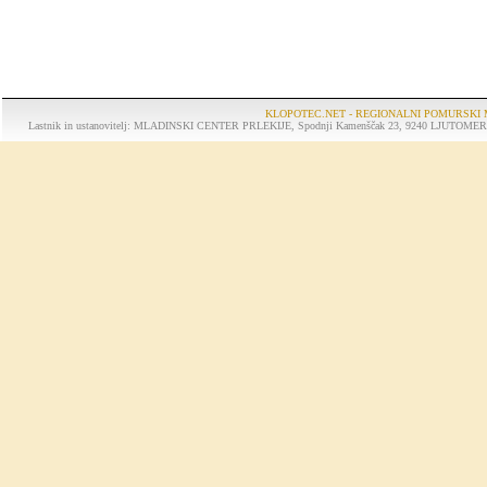
KLOPOTEC.NET - REGIONALNI POMURSKI 
Lastnik in ustanovitelj: MLADINSKI CENTER PRLEKIJE, Spodnji Kamenščak 23, 9240 LJUTOMER, tel