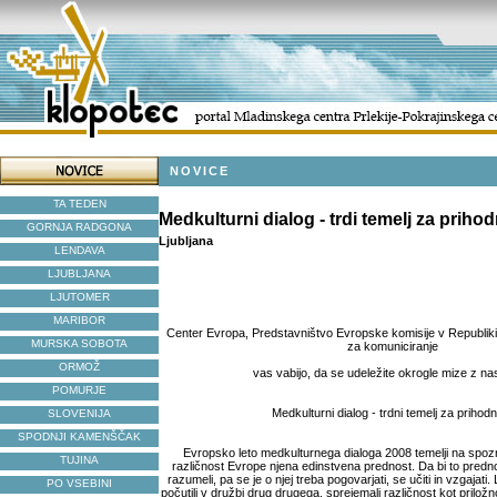
NOVICE
TA TEDEN
Medkulturni dialog - trdi temelj za priho
GORNJA RADGONA
Ljubljana
LENDAVA
LJUBLJANA
LJUTOMER
MARIBOR
Center Evropa, Predstavništvo Evropske komisije v Republiki 
MURSKA SOBOTA
za komuniciranje
ORMOŽ
vas vabijo, da se udeležite okrogle mize z n
POMURJE
Medkulturni dialog - trdni temelj za prihod
SLOVENIJA
SPODNJI KAMENŠČAK
Evropsko leto medkulturnega dialoga 2008 temelji na spozn
TUJINA
različnost Evrope njena edinstvena prednost. Da bi to predno
razumeli, pa se je o njej treba pogovarjati, se učiti in vzgajat
PO VSEBINI
počutili v družbi drug drugega, sprejemali različnost kot prilož