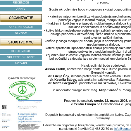
vrednoto.
RECENZIJE
ARHIV
Gostje okrogle mize bodo v pogovoru skušali odgovoriti na
- kateri so najpomembnejši izzivi spodbujanja medkulturne
področju vzgoje in izobraževanja, medijev in kulture
- kakšen in kolikšen je prispevek multikulturnega dialoga k 
OPIS IN POGOJI
socialne kohezivnosti in spoštovanja drugač
- koliko lahko medsebojno sodelovanje različnih akterjev na 
SEZNAM
dialoga prispeva k ozaveščanju širše družbe o problema
spoštovanja različnih kultur;
- kakšna je vloga medijev pri spodbujanju in senzibilizaciji javn
medkulturnega dialoga;
- katere spretnosti, sposobnosti in znanja potrebujejo tako mla
GOSTOVANJE
strpno sobivanje v sodobni multikulturni druž
- kaj lahko šola in ostale vzgojno-izobraževalne inštitucije storij
SPLETNE SKUPINE
bolj občutljivi za dogajanja v svojem socialnem okolju in ši
MC WIKI
Na okrogli mizi bodo sodelovali:
Alison Crabb
, namestnica vodje enote za kulturno politiko in
Evropski komisiji,
dr. Lucija Čok
, izredna profesorica in raziskovalka, Uni
Dejavnosti sofinancirajo:
dr. Ksenija Šabec
, asistentka in raziskovalka, Fakultet
dr. Marta Gregorčič
, podoktorska raziskovalka, Fakultet
in moderator okrogle mize
mag. Mitja Sardoč
s Pedago
Pogovor bo potekal
v sredo, 12. marca 2008,
o
v
Centru Evropa
na Dalmatinovi 4 v Ljublj
Dogodek bo potekal v slovenskem in angleškem jeziku. Zago
prevajanje.
Udeležba na dogodku je brezplačna, vendar vas prosimo, da sv
na telefonski številki (01) 438 22 70 oz.
info@center