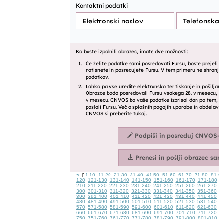
<
1-10
11-20
21-30
31-40
41-50
51-60
61-70
71-80
81-
[
120
121-130
131-140
141-150
151-160
161-170
171-180
210
211-220
221-230
231-240
241-250
251-260
261-270
300
301-310
311-320
321-330
331-340
341-350
351-360
390
391-400
401-410
411-420
421-430
431-440
441-450
480
481-490
491-500
501-510
511-520
521-530
531-540
570
571-580
581-590
591-600
601-610
611-620
621-630
660
661-670
671-680
681-690
691-700
701-710
711-720
750
751-760
761-770
771-780
781-790
791-800
801-810