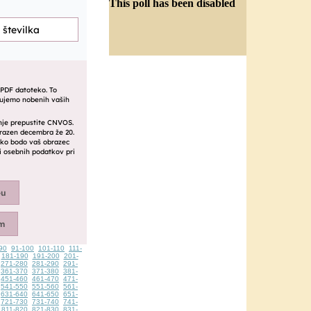
This poll has been disabled
90
91-100
101-110
111-
181-190
191-200
201-
271-280
281-290
291-
361-370
371-380
381-
451-460
461-470
471-
541-550
551-560
561-
631-640
641-650
651-
721-730
731-740
741-
811-820
821-830
831-