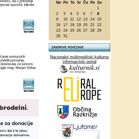
primeru, da v prihodnje
Ne
Po
To
Sr
Če
Pe
So
mati sporočil, kliknite
1
2
3
4
5
6
7
8
9
10
11
12
13
14
15
16
17
18
19
20
21
22
23
24
25
26
27
28
29
30
31
rečanje pomurskih
Nacionalni multimedijski kulturno
delili priznanja ,
informacijski portal
 Direktorata za turizem
logijo mag. Marjan Hribar