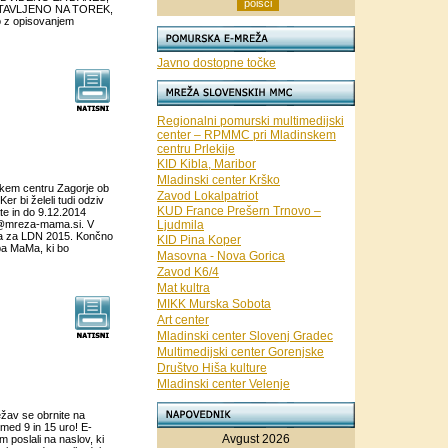
STAVLJENO NA TOREK,
o z opisovanjem
Javno dostopne točke
Regionalni pomurski multimedijski
center – RPMMC pri Mladinskem
centru Prlekije
KID Kibla, Maribor
Mladinski center Krško
skem centru Zagorje ob
Zavod Lokalpatriot
er bi želeli tudi odziv
KUD France Prešern Trnovo –
te in do 9.12.2014
o@mreza-mama.si. V
Ljudmila
ča za LDN 2015. Končno
KID Pina Koper
ba MaMa, ki bo
Masovna - Nova Gorica
Zavod K6/4
Mat kultra
MIKK Murska Sobota
Art center
Mladinski center Slovenj Gradec
Multimedijski center Gorenjske
Društvo Hiša kulture
Mladinski center Velenje
ežav se obrnite na
med 9 in 15 uro! E-
Avgust 2026
poslali na naslov, ki