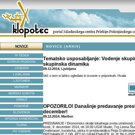
NOVICE (ARHIV)
TA TEDEN
Tematsko usposabljanje: Vodenje skupi
GORNJA RADGONA
skupinska dinamika
LENDAVA
09.12.2014, Ljubljana
LJUBLJANA
Več o tem si lahko ogledate in izveste v priponkah. Hvala
LJUTOMER
MARIBOR
MURSKA SOBOTA
ORMOŽ
OPOZORILO! Današnje predavanje prest
POMURJE
december!
SLOVENIJA
09.12.2014, Maribor
SPODNJI KAMENŠČAK
PREDAVANJE / Ekonomsko okolje lokalnega sveta umetnosti: v
TUJINA
torek, 9. december 2014, ob 18.00 UGM Studio, Trg Leona Štukl
Grafenauer, kuratorka, piska in predavateljica Petja Grafen
PO VSEBINI
PREDAVANJE Z DR. PETJO GRAFENAUER, KI JE BILO PR