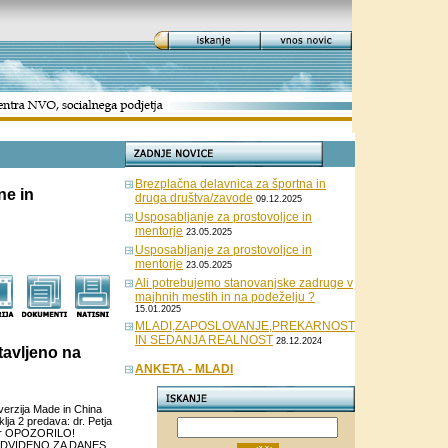
Brezplačna delavnica za športna in
ne in
druga društva/zavode
09.12.2025
Usposabljanje za prostovoljce in
mentorje
23.05.2025
Usposabljanje za prostovoljce in
mentorje
23.05.2025
Ali potrebujemo stanovanjske zadruge v
majhnih mestih in na podeželju ?
15.01.2025
MLADI,ZAPOSLOVANJE,PREKARNOST
IN SEDANJA REALNOST
28.12.2024
avljeno na
ANKETA - MLADI
erzija Made in China
ja 2 predava: dr. Petja
auer OPOZORILO!
EDVIDENO ZA DANES,