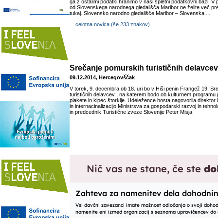
ga z ostalimi podatki hranimo v naši spletni podatkovni bazi. V 
od Slovenskega narodnega gledališča Maribor ne želite več preje
tukaj. Slovensko narodno gledališče Maribor – Slovenska ...
... celotna novica (še 233 znakov)
Srečanje pomurskih turističnih delavcev
09.12.2014, Hercegovščak
V torek, 9. decembra,ob 18. uri bo v Hiši penin Frangež 19. S
turističnih delavcev , na katerem bodo ob kulturnem programu po
plakete in kipec štorklje. Udeležence bosta nagovorila direktor
in internacinalizacijo Ministrsva za gospodarski razvoj in tehno
in predcednik Turistične zveze Slovenije Peter Misja.