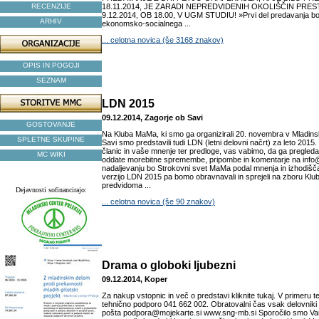
RECENZIJE
18.11.2014, JE ZARADI NEPREDVIDENIH OKOLIŠČIN PRE
9.12.2014, OB 18.00, V UGM STUDIU! »Prvi del predavanja b
ARHIV
ekonomsko-socialnega ...
... celotna novica (še 3168 znakov)
OPIS IN POGOJI
SEZNAM
LDN 2015
09.12.2014, Zagorje ob Savi
GOSTOVANJE
Na Kluba MaMa, ki smo ga organizirali 20. novembra v Mladin
SPLETNE SKUPINE
Savi smo predstavili tudi LDN (letni delovni načrt) za leto 2015. K
članic in vaše mnenje ter predloge, vas vabimo, da ga pregleda
MC WIKI
oddate morebitne spremembe, pripombe in komentarje na inf
nadaljevanju bo Strokovni svet MaMa podal mnenja in izhodiš
verzijo LDN 2015 pa bomo obravnavali in sprejeli na zboru Klu
predvidoma ...
Dejavnosti sofinancirajo:
... celotna novica (še 90 znakov)
Drama o globoki ljubezni
09.12.2014, Koper
Za nakup vstopnic in več o predstavi kliknite tukaj. V primeru t
tehnično podporo 041 662 002. Obratovalni čas vsak delovniki 
pošta podpora@mojekarte.si www.sng-mb.si Sporočilo smo Vam 