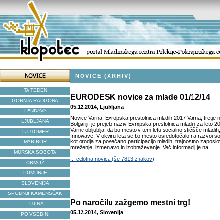
NOVICE (ARHIV)
TA TEDEN
EURODESK novice za mlade 01/12/14
GORNJA RADGONA
05.12.2014, Ljubljana
LENDAVA
Novice Varna: Evropska prestolnica mladih 2017 Varna, tretje 
LJUBLJANA
Bolgariji, je prejelo naziv Evropska prestolnica mladih za leto 20
Varne obljublja, da bo mesto v tem letu socialno stičišče mlad
LJUTOMER
Innowave. V okviru leta se bo mesto osredotočalo na razvoj so
kot orodja za povečano participacijo mladih, trajnostno zaposlov
MARIBOR
mreženje, izmenjavo in izobraževanje. Več informacij je na ...
MURSKA SOBOTA
... celotna novica (še 7813 znakov)
ORMOŽ
POMURJE
SLOVENIJA
SPODNJI KAMENŠČAK
Po naročilu zažgemo mestni trg!
TUJINA
05.12.2014, Slovenija
PO VSEBINI