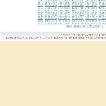
3500
3501-3510
3511-3520
3521-3530
3531-3540
3541-
3570
3571-3580
3581-3590
3591-3600
3601-3610
3611-
3640
3641-3650
3651-3660
3661-3670
3671-3680
3681-
3710
3711-3720
3721-3730
3731-3740
3741-3750
3751-
3780
3781-3790
3791-3800
3801-3810
3811-3820
3821-
3850
3851-3860
3861-3870
3871-3880
3881-3890
3891-
3920
3921-3930
3931-3940
3941-3950
3951-3960
3961-
3990
3991-4000
4001-4010
4011-4020
4021-4030
4031-
4060
4061-4070
4071-4080
4081-4090
4091-4100
4101-
4130
4131-4140
4141-4150
4151-4160
4161-4170
4171-
4200
4201-4210
4211-4213
>
]
KLOPOTEC.NET - REGIONALNI POMURSKI 
Lastnik in ustanovitelj: MLADINSKI CENTER PRLEKIJE, Spodnji Kamenščak 23, 9240 LJUTOMER, tel