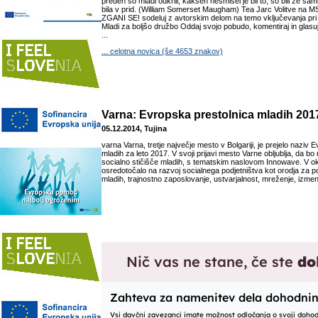
preden so mladi odkrili, kakšen nesmisel je bil to, so bili že sami s
bila v prid. (William Somerset Maugham) Tea Jarc Volitve na M
ZGANI SE! sodeluj z avtorskim delom na temo vključevanja pri 
Mladi za boljšo družbo Oddaj svojo pobudo, komentiraj in glas
...
... celotna novica (še 4653 znakov)
Varna: Evropska prestolnica mladih 201
05.12.2014, Tujina
varna Varna, tretje največje mesto v Bolgariji, je prejelo naziv 
mladih za leto 2017. V svoji prijavi mesto Varne obljublja, da bo
socialno stičišče mladih, s tematskim naslovom Innowave. V ok
osredotočalo na razvoj socialnega podjetništva kot orodja za p
mladih, trajnostno zaposlovanje, ustvarjalnost, mreženje, izme