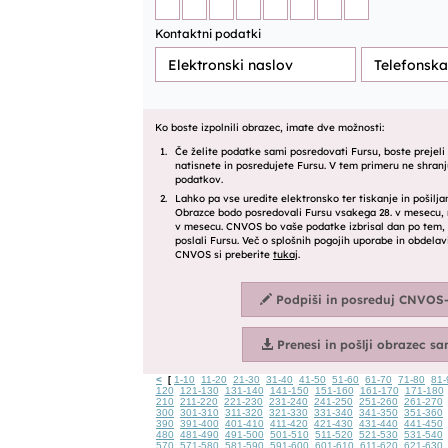
<
1-10
11-20
21-30
31-40
41-50
51-60
61-70
71-80
81-
[
120
121-130
131-140
141-150
151-160
161-170
171-180
210
211-220
221-230
231-240
241-250
251-260
261-270
300
301-310
311-320
321-330
331-340
341-350
351-360
390
391-400
401-410
411-420
421-430
431-440
441-450
480
481-490
491-500
501-510
511-520
521-530
531-540
570
571-580
581-590
591-600
601-610
611-620
621-630