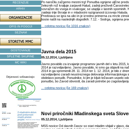
Po naročilu zažgemo mestni trg! Ponudba ognjene ulične pred
RECENZIJE
železnih rož kraljuje zarjaveli Halud, zadnji preživeli Čarostrel
ARHIV
sovražen do vsega in vsakogar, se utaplja v lastnih spominih.
zaidejo trije škratje in v mladostni razigranosti izzovejo Haluda
Predstava se igra na ulici in je izredno primerna za mrzle zims
boste našli na naslednjih dogodkih: 7.12. - Sodrga, ognjena pre
... celotna novica (še 1016 znakov)
OPIS IN POGOJI
SEZNAM
GOSTOVANJE
Javna dela 2015
SPLETNE SKUPINE
05.12.2014, Ljubljana
MC WIKI
Javno povabilo za izvajanje programov javnih del v letu 2015, ki
2014 je razveljavljeno. Javno povabilo, ki smo ga objavili na naši
2014 in ga spremenili 28. 11. 2014 ter 1. 12. 2014, je bilo z dne
razveljavljeno zaradi neustreznega delovanja informacijskega 
Dejavnosti sofinancirajo:
obdelavo ponudb. Ponudnike, ki jim je kljub težavam uspelo odd
ponudbo, bo Zavod obvestil, da zaradi potrebe po zagotavljanj
... celotna novica (še 169 znakov)
Novi priročniki Mladinskega sveta Slove
05.12.2014, Ljubljana
MSS novice Od davnih časov so stari mladim vbijali v glavo, da 