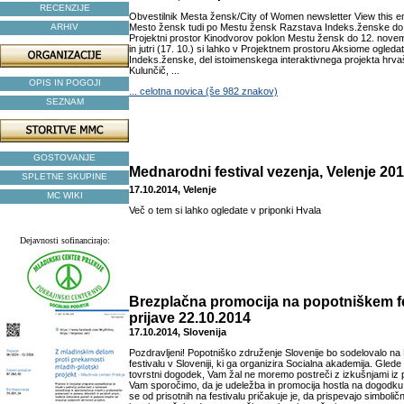
RECENZIJE
Obvestilnik Mesta žensk/City of Women newsletter View this em
ARHIV
Mesto žensk tudi po Mestu žensk Razstava Indeks.ženske do 
Projektni prostor Kinodvorov poklon Mestu žensk do 12. nove
in jutri (17. 10.) si lahko v Projektnem prostoru Aksiome ogleda
Indeks.ženske, del istoimenskega interaktivnega projekta hrv
Kulunčič, ...
OPIS IN POGOJI
... celotna novica (še 982 znakov)
SEZNAM
GOSTOVANJE
Mednarodni festival vezenja, Velenje 20
SPLETNE SKUPINE
17.10.2014, Velenje
MC WIKI
Več o tem si lahko ogledate v priponki Hvala
Dejavnosti sofinancirajo:
Brezplačna promocija na popotniškem fe
prijave 22.10.2014
17.10.2014, Slovenija
Pozdravljeni! Popotniško združenje Slovenije bo sodelovalo n
festivalu v Sloveniji, ki ga organizira Socialna akademija. Glede 
tovrstni dogodek, Vam žal ne moremo postreči z izkušnjami iz pr
Vam sporočimo, da je udeležba in promocija hostla na dogodku
se od prisotnih na festivalu pričakuje je, da prispevajo simbol