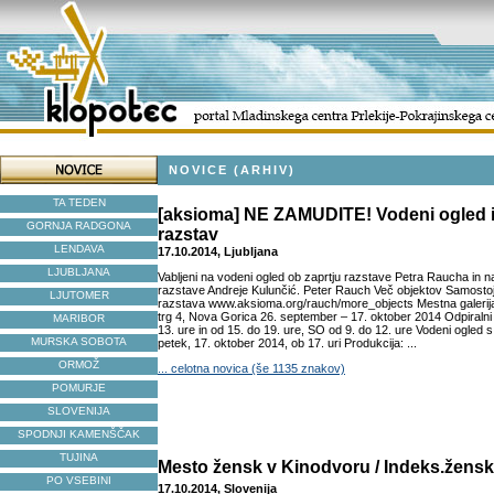
NOVICE (ARHIV)
TA TEDEN
[aksioma] NE ZAMUDITE! Vodeni ogled i
GORNJA RADGONA
razstav
LENDAVA
17.10.2014, Ljubljana
LJUBLJANA
Vabljeni na vodeni ogled ob zaprtju razstave Petra Raucha in 
razstave Andreje Kulunčić. Peter Rauch Več objektov Samostoj
LJUTOMER
razstava www.aksioma.org/rauch/more_objects Mestna galeri
trg 4, Nova Gorica 26. september – 17. oktober 2014 Odpiraln
MARIBOR
13. ure in od 15. do 19. ure, SO od 9. do 12. ure Vodeni ogle
MURSKA SOBOTA
petek, 17. oktober 2014, ob 17. uri Produkcija: ...
ORMOŽ
... celotna novica (še 1135 znakov)
POMURJE
SLOVENIJA
SPODNJI KAMENŠČAK
TUJINA
Mesto žensk v Kinodvoru / Indeks.žensk
PO VSEBINI
17.10.2014, Slovenija