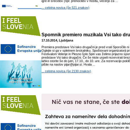
igre in srečelov (npr. prenočitev v hostlu, večerjo za ...
... celotna novica (še 521 znakov)
Spomnik premiero muzikala Vsi tako dr
17.10.2014, Ljubljana
Premiera predstave Vsi tako drugačni je pred vrati Sporočilo ni
Oglejte si ga v spletnem brskalniku. Spoštovani organizatorji pr
Festivalom Velenje in Plesno šolo Spin vas želimo prijazno spo
predstave Vsi tako drugačni. Če še niste uspeli rezervirati brez
lahko storite še do jutri, 17.10., do 10. ure. Za rezervacijo pokli
pišite na naslov pijar@pijar.si. Hvala ...
... celotna novica (še 2130 znakov)