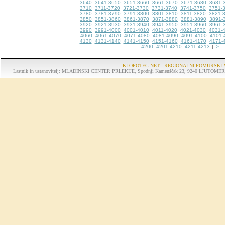
3640
3641-3650
3651-3660
3661-3670
3671-3680
3681-
3710
3711-3720
3721-3730
3731-3740
3741-3750
3751-
3780
3781-3790
3791-3800
3801-3810
3811-3820
3821-
3850
3851-3860
3861-3870
3871-3880
3881-3890
3891-
3920
3921-3930
3931-3940
3941-3950
3951-3960
3961-
3990
3991-4000
4001-4010
4011-4020
4021-4030
4031-
4060
4061-4070
4071-4080
4081-4090
4091-4100
4101-
4130
4131-4140
4141-4150
4151-4160
4161-4170
4171-
4200
4201-4210
4211-4213
>
]
KLOPOTEC.NET - REGIONALNI POMURSKI 
Lastnik in ustanovitelj: MLADINSKI CENTER PRLEKIJE, Spodnji Kamenščak 23, 9240 LJUTOMER, tel