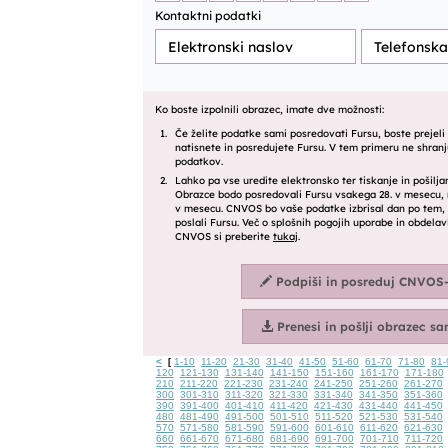
<
1-10
11-20
21-30
31-40
41-50
51-60
61-70
71-80
81-
[
120
121-130
131-140
141-150
151-160
161-170
171-180
210
211-220
221-230
231-240
241-250
251-260
261-270
300
301-310
311-320
321-330
331-340
341-350
351-360
390
391-400
401-410
411-420
421-430
431-440
441-450
480
481-490
491-500
501-510
511-520
521-530
531-540
570
571-580
581-590
591-600
601-610
611-620
621-630
660
661-670
671-680
681-690
691-700
701-710
711-720