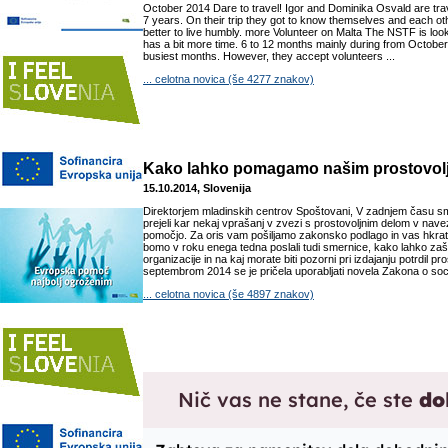
October 2014 Dare to travel! Igor and Dominika Osvald are trave
7 years. On their trip they got to know themselves and each othe
better to live humbly. more Volunteer on Malta The NSTF is lo
has a bit more time. 6 to 12 months mainly during from October 
busiest months. However, they accept volunteers ...
... celotna novica (še 4277 znakov)
Kako lahko pomagamo našim prostovo
15.10.2014, Slovenija
Direktorjem mladinskih centrov Spoštovani, V zadnjem času 
prejeli kar nekaj vprašanj v zvezi s prostovoljnim delom v navez
pomočjo. Za oris vam pošiljamo zakonsko podlago in vas hkr
bomo v roku enega tedna poslali tudi smernice, kako lahko zaš
organizacije in na kaj morate biti pozorni pri izdajanju potrdil pr
septembrom 2014 se je pričela uporabljati novela Zakona o soci
... celotna novica (še 4897 znakov)