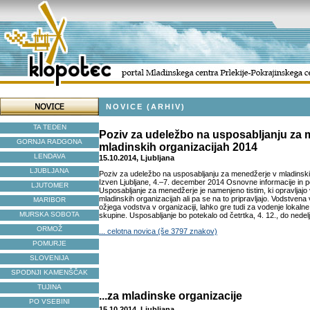
NOVICE (ARHIV)
TA TEDEN
Poziv za udeležbo na usposabljanju za 
GORNJA RADGONA
mladinskih organizacijah 2014
LENDAVA
15.10.2014, Ljubljana
LJUBLJANA
Poziv za udeležbo na usposabljanju za menedžerje v mladinski
Izven Ljubljane, 4.–7. december 2014 Osnovne informacije in 
LJUTOMER
Usposabljanje za menedžerje je namenjeno tistim, ki opravljajo
mladinskih organizacijah ali pa se na to pripravljajo. Vodstven
MARIBOR
ožjega vodstva v organizaciji, lahko gre tudi za vodenje lokalne
MURSKA SOBOTA
skupine. Usposabljanje bo potekalo od četrtka, 4. 12., do nedelje
ORMOŽ
... celotna novica (še 3797 znakov)
POMURJE
SLOVENIJA
SPODNJI KAMENŠČAK
TUJINA
...za mladinske organizacije
PO VSEBINI
15.10.2014, Ljubljana