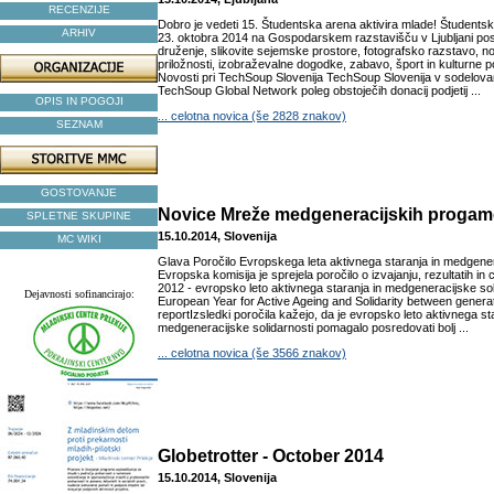
RECENZIJE
Dobro je vedeti 15. Študentska arena aktivira mlade! Študents
ARHIV
23. oktobra 2014 na Gospodarskem razstavišču v Ljubljani posk
druženje, slikovite sejemske prostore, fotografsko razstavo, n
priložnosti, izobraževalne dogodke, zabavo, šport in kulturne p
Novosti pri TechSoup Slovenija TechSoup Slovenija v sodelov
TechSoup Global Network poleg obstoječih donacij podjetij ...
OPIS IN POGOJI
... celotna novica (še 2828 znakov)
SEZNAM
GOSTOVANJE
Novice Mreže medgeneracijskih progamo
SPLETNE SKUPINE
15.10.2014, Slovenija
MC WIKI
Glava Poročilo Evropskega leta aktivnega staranja in medgener
Evropska komisija je sprejela poročilo o izvajanju, rezultatih in c
2012 - evropsko leto aktivnega staranja in medgeneracijske sol
Dejavnosti sofinancirajo:
European Year for Active Ageing and Solidarity between genera
reportIzsledki poročila kažejo, da je evropsko leto aktivnega st
medgeneracijske solidarnosti pomagalo posredovati bolj ...
... celotna novica (še 3566 znakov)
Globetrotter - October 2014
15.10.2014, Slovenija