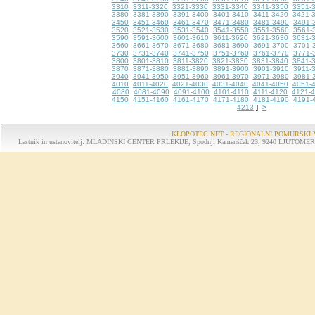
3310
3311-3320
3321-3330
3331-3340
3341-3350
3351-
3380
3381-3390
3391-3400
3401-3410
3411-3420
3421-
3450
3451-3460
3461-3470
3471-3480
3481-3490
3491-
3520
3521-3530
3531-3540
3541-3550
3551-3560
3561-
3590
3591-3600
3601-3610
3611-3620
3621-3630
3631-
3660
3661-3670
3671-3680
3681-3690
3691-3700
3701-
3730
3731-3740
3741-3750
3751-3760
3761-3770
3771-
3800
3801-3810
3811-3820
3821-3830
3831-3840
3841-
3870
3871-3880
3881-3890
3891-3900
3901-3910
3911-
3940
3941-3950
3951-3960
3961-3970
3971-3980
3981-
4010
4011-4020
4021-4030
4031-4040
4041-4050
4051-
4080
4081-4090
4091-4100
4101-4110
4111-4120
4121-
4150
4151-4160
4161-4170
4171-4180
4181-4190
4191-
4213
>
]
KLOPOTEC.NET - REGIONALNI POMURSKI 
Lastnik in ustanovitelj: MLADINSKI CENTER PRLEKIJE, Spodnji Kamenščak 23, 9240 LJUTOMER, tel