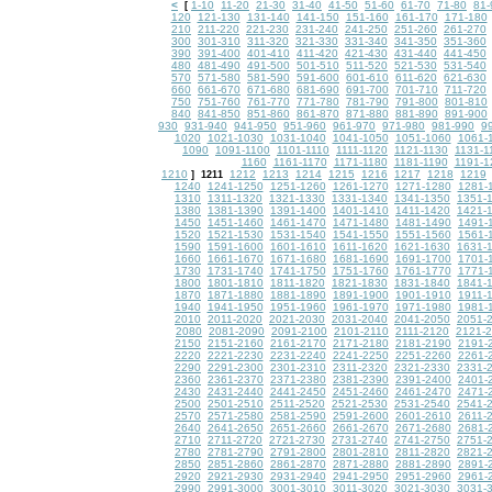
<
1-10
11-20
21-30
31-40
41-50
51-60
61-70
71-80
81-
[
120
121-130
131-140
141-150
151-160
161-170
171-180
210
211-220
221-230
231-240
241-250
251-260
261-270
300
301-310
311-320
321-330
331-340
341-350
351-360
390
391-400
401-410
411-420
421-430
431-440
441-450
480
481-490
491-500
501-510
511-520
521-530
531-540
570
571-580
581-590
591-600
601-610
611-620
621-630
660
661-670
671-680
681-690
691-700
701-710
711-720
750
751-760
761-770
771-780
781-790
791-800
801-810
840
841-850
851-860
861-870
871-880
881-890
891-900
930
931-940
941-950
951-960
961-970
971-980
981-990
9
1020
1021-1030
1031-1040
1041-1050
1051-1060
1061-
1090
1091-1100
1101-1110
1111-1120
1121-1130
1131-1
1160
1161-1170
1171-1180
1181-1190
1191-1
1210
1212
1213
1214
1215
1216
1217
1218
1219
]
1211
1240
1241-1250
1251-1260
1261-1270
1271-1280
1281-
1310
1311-1320
1321-1330
1331-1340
1341-1350
1351-
1380
1381-1390
1391-1400
1401-1410
1411-1420
1421-
1450
1451-1460
1461-1470
1471-1480
1481-1490
1491-
1520
1521-1530
1531-1540
1541-1550
1551-1560
1561-
1590
1591-1600
1601-1610
1611-1620
1621-1630
1631-
1660
1661-1670
1671-1680
1681-1690
1691-1700
1701-
1730
1731-1740
1741-1750
1751-1760
1761-1770
1771-
1800
1801-1810
1811-1820
1821-1830
1831-1840
1841-
1870
1871-1880
1881-1890
1891-1900
1901-1910
1911-
1940
1941-1950
1951-1960
1961-1970
1971-1980
1981-
2010
2011-2020
2021-2030
2031-2040
2041-2050
2051-
2080
2081-2090
2091-2100
2101-2110
2111-2120
2121-
2150
2151-2160
2161-2170
2171-2180
2181-2190
2191-
2220
2221-2230
2231-2240
2241-2250
2251-2260
2261-
2290
2291-2300
2301-2310
2311-2320
2321-2330
2331-
2360
2361-2370
2371-2380
2381-2390
2391-2400
2401-
2430
2431-2440
2441-2450
2451-2460
2461-2470
2471-
2500
2501-2510
2511-2520
2521-2530
2531-2540
2541-
2570
2571-2580
2581-2590
2591-2600
2601-2610
2611-
2640
2641-2650
2651-2660
2661-2670
2671-2680
2681-
2710
2711-2720
2721-2730
2731-2740
2741-2750
2751-
2780
2781-2790
2791-2800
2801-2810
2811-2820
2821-
2850
2851-2860
2861-2870
2871-2880
2881-2890
2891-
2920
2921-2930
2931-2940
2941-2950
2951-2960
2961-
2990
2991-3000
3001-3010
3011-3020
3021-3030
3031-