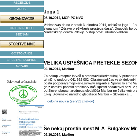
RECENZIJE
ARHIV
Joga 1
03.10.2014, MCP-PC NVO
Vabimo vas da se v petek 3. oktobra 2014, udeležite joge 1. J
OPIS IN POGOJI
sloganom " Zdravo preživljanje prostega časa". Dogodek bo pot
Mladinskega centra Prlekije. Vstop prost, vljudno vabljeni.
SEZNAM
GOSTOVANJE
SPLETNE SKUPINE
VELIKA USPEŠNICA PRETEKLE SEZO
MC WIKI
02.10.2014, Maribor
Za nakup vstopnic in več o predstavi kliknite tukaj. V primeru t
tehnično podporo 041 662 002. Obratovalni čas vsak delovniki 
Dejavnosti sofinancirajo:
pošta podpora@mojekarte.si www.sng-mb.si Sporočilo smo Vam 
ga z ostalimi podatki hranimo v naši spletni podatkovni bazi. V 
od Slovenskega narodnega gledališča Maribor ne želite več preje
tukaj. Slovensko narodno gledališče Maribor – Slovenska ...
... celotna novica (še 231 znakov)
Še nekaj prostih mest M. A. Bulgakov M
02.10.2014, Maribor