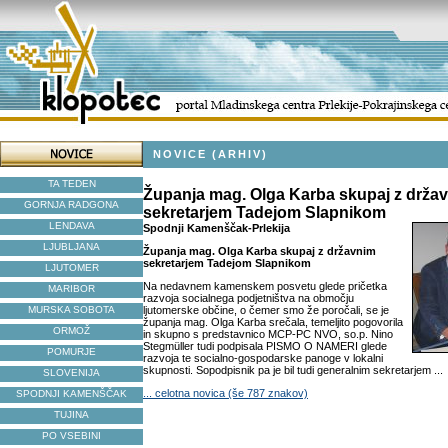
NOVICE (ARHIV)
TA TEDEN
Županja mag. Olga Karba skupaj z drža
GORNJA RADGONA
sekretarjem Tadejom Slapnikom
LENDAVA
Spodnji Kamenščak-Prlekija
LJUBLJANA
Županja mag. Olga Karba skupaj z državnim
sekretarjem Tadejom Slapnikom
LJUTOMER
Na nedavnem kamenskem posvetu glede pričetka
MARIBOR
razvoja socialnega podjetništva na območju
MURSKA SOBOTA
ljutomerske občine, o čemer smo že poročali, se je
županja mag. Olga Karba srečala, temeljito pogovorila
ORMOŽ
in skupno s predstavnico MCP-PC NVO, so.p. Nino
Stegmüller tudi podpisala PISMO O NAMERI glede
POMURJE
razvoja te socialno-gospodarske panoge v lokalni
skupnosti. Sopodpisnik pa je bil tudi generalnim sekretarjem ...
SLOVENIJA
... celotna novica (še 787 znakov)
SPODNJI KAMENŠČAK
TUJINA
PO VSEBINI