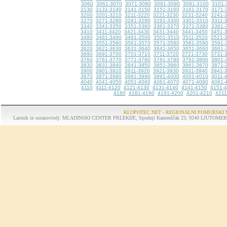
3060
3061-3070
3071-3080
3081-3090
3091-3100
3101-
3130
3131-3140
3141-3150
3151-3160
3161-3170
3171-
3200
3201-3210
3211-3220
3221-3230
3231-3240
3241-
3270
3271-3280
3281-3290
3291-3300
3301-3310
3311-
3340
3341-3350
3351-3360
3361-3370
3371-3380
3381-
3410
3411-3420
3421-3430
3431-3440
3441-3450
3451-
3480
3481-3490
3491-3500
3501-3510
3511-3520
3521-
3550
3551-3560
3561-3570
3571-3580
3581-3590
3591-
3620
3621-3630
3631-3640
3641-3650
3651-3660
3661-
3690
3691-3700
3701-3710
3711-3720
3721-3730
3731-
3760
3761-3770
3771-3780
3781-3790
3791-3800
3801-
3830
3831-3840
3841-3850
3851-3860
3861-3870
3871-
3900
3901-3910
3911-3920
3921-3930
3931-3940
3941-
3970
3971-3980
3981-3990
3991-4000
4001-4010
4011-
4040
4041-4050
4051-4060
4061-4070
4071-4080
4081-
4110
4111-4120
4121-4130
4131-4140
4141-4150
4151-
4180
4181-4190
4191-4200
4201-4210
4211
KLOPOTEC.NET - REGIONALNI POMURSKI 
Lastnik in ustanovitelj: MLADINSKI CENTER PRLEKIJE, Spodnji Kamenščak 23, 9240 LJUTOMER, tel