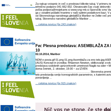
Za nakup vstopnic in več o predstavi kliknite tukaj. V primeru t
tehnično podporo 041 662 002. Obratovalni čas vsak delovniki 
pošta podpora@mojekarte.si www.sng-mb.si Sporočilo smo Vam 
ga z ostalimi podatki hranimo v naši spletni podatkovni bazi. V 
od Slovenskega narodnega gledališča Maribor ne želite več preje
tukaj. Slovensko narodno gledališče Maribor ...
... celotna novica (še 243 znakov)
Fw: Plesna predstava: ASEMBLAŽA ZA 
10
02.10.2014, Maribor
NDM e posta.gif 01.png 01.png Asemblaža za eno telo.jpg 
(AUS) Koncept in izvedba: Rhiannon Newton, oblikovanje zvo
predstava sodobnih uprizoritvenih umetnosti Nagib na oder • 
doma četrtek, 2. oktober, 19.00 – za IZVEN
…………………………………………………… Slovenska premiera A
telo predstavlja serijo koreografskih parametrov, s katerimi avt
ponavljanja ...
... celotna novica (še 915 znakov)