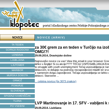
NOVICE (ARHIV)
TA TEDEN
za 30€ grem za en teden v Turčijo na izo
GORNJA RADGONA
OMG!?!
LENDAVA
29.09.2014, Dravinjske doline
LJUBLJANA
Najnovejše novice za vas! View this email in your browser Grem
lahko v Anglijo! Si za akcijo???? TEČAJ USPOSABLJANJA Ent
LJUTOMER
to struggle with youth unemployment Tečaj usposabljanja je n
delavcem, ki delujejo na področju nezaposljivosti mladih ter izv
MARIBOR
z namenom dviga zaposljivosti. Tečaja usposabljanja se lahko u
MURSKA SOBOTA
delavci. Starostne ...
ORMOŽ
... celotna novica (še 3073 znakov)
POMURJE
SLOVENIJA
SPODNJI KAMENŠČAK
TUJINA
LVP Martinovan​je in 17. SFV - vabljeni k
PO VSEBINI
29.09.2014, Ljubljana