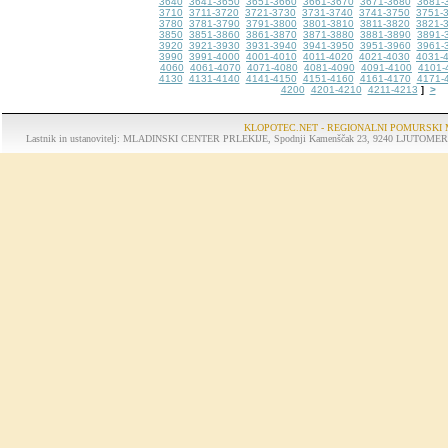
3640
3641-3650
3651-3660
3661-3670
3671-3680
3681-
3710
3711-3720
3721-3730
3731-3740
3741-3750
3751-
3780
3781-3790
3791-3800
3801-3810
3811-3820
3821-
3850
3851-3860
3861-3870
3871-3880
3881-3890
3891-
3920
3921-3930
3931-3940
3941-3950
3951-3960
3961-
3990
3991-4000
4001-4010
4011-4020
4021-4030
4031-
4060
4061-4070
4071-4080
4081-4090
4091-4100
4101-
4130
4131-4140
4141-4150
4151-4160
4161-4170
4171-
4200
4201-4210
4211-4213
>
]
KLOPOTEC.NET - REGIONALNI POMURSKI 
Lastnik in ustanovitelj: MLADINSKI CENTER PRLEKIJE, Spodnji Kamenščak 23, 9240 LJUTOMER, tel