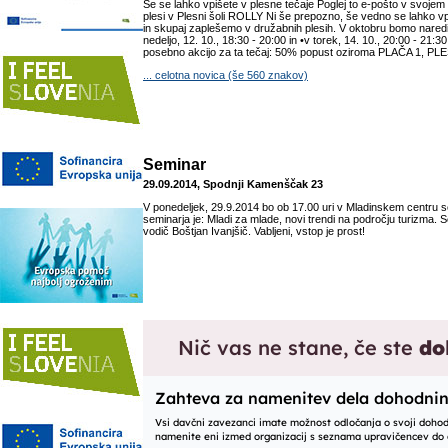
Še se lahko vpišete v plesne tečaje Poglej to e-pošto v svojem
plesi v Plesni šoli ROLLY Ni še prepozno, še vedno se lahko v
in skupaj zaplešemo v družabnih plesih. V oktobru bomo naredil
nedeljo, 12. 10., 18:30 - 20:00 in •v torek, 14. 10., 20:00 - 21
posebno akcijo za ta tečaj: 50% popust oziroma PLAČA 1, PLEŠE
... celotna novica (še 560 znakov)
Seminar
29.09.2014, Spodnji Kamenščak 23
V ponedeljek, 29.9.2014 bo ob 17.00 uri v Mladinskem centru
seminarja je: Mladi za mlade, novi trendi na področju turizma. Se
vodič Boštjan Ivanjšič. Vabljeni, vstop je prost!