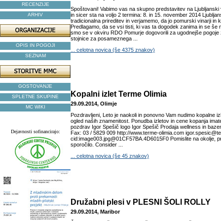
RECENZIJE
Spoštovani! Vabimo vas na skupno predstavitev na Ljubljanski v
ARHIV
in sicer sta na voljo 2 termina: 8. in 15. november 2014 Ljublja
tradicionalna prireditev in verjamemo, da jo pomurski vinarji in k
Predlagamo, da se vsi tisti, ki vas ta dogodek zanima in se še nis
smo se v okviru RDO Pomurje dogovorili za ugodnejše pogoje 
stojnice za posameznega ...
OPIS IN POGOJI
... celotna novica (še 4375 znakov)
SEZNAM
GOSTOVANJE
Kopalni izlet Terme Olimia
SPLETNE SKUPINE
29.09.2014, Olimje
MC WIKI
Pozdravljeni, Leto je naokoli in ponovno Vam nudimo kopalne iz
ogled naših znamenitost. Ponudba izletov in cene kopanja imate
pozdrav Igor Spešič logo Igor Spešič Prodaja wellness in bazen
Dejavnosti sofinancirajo:
Fax: 03 / 5829 009 http://www.terme-olimia.com igor.spesic@t
cid:image003.jpg@01CF57BA.4D6015F0 Pomislite na okolje, pr
sporočilo. Consider ...
... celotna novica (še 45 znakov)
Družabni plesi v PLESNI ŠOLI ROLLY
29.09.2014, Maribor