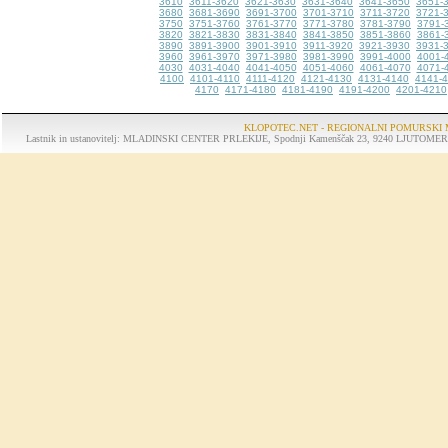
3610
3611-3620
3621-3630
3631-3640
3641-3650
3651-
3680
3681-3690
3691-3700
3701-3710
3711-3720
3721-
3750
3751-3760
3761-3770
3771-3780
3781-3790
3791-
3820
3821-3830
3831-3840
3841-3850
3851-3860
3861-
3890
3891-3900
3901-3910
3911-3920
3921-3930
3931-
3960
3961-3970
3971-3980
3981-3990
3991-4000
4001-
4030
4031-4040
4041-4050
4051-4060
4061-4070
4071-
4100
4101-4110
4111-4120
4121-4130
4131-4140
4141-
4170
4171-4180
4181-4190
4191-4200
4201-4210
KLOPOTEC.NET - REGIONALNI POMURSKI 
Lastnik in ustanovitelj: MLADINSKI CENTER PRLEKIJE, Spodnji Kamenščak 23, 9240 LJUTOMER, tel