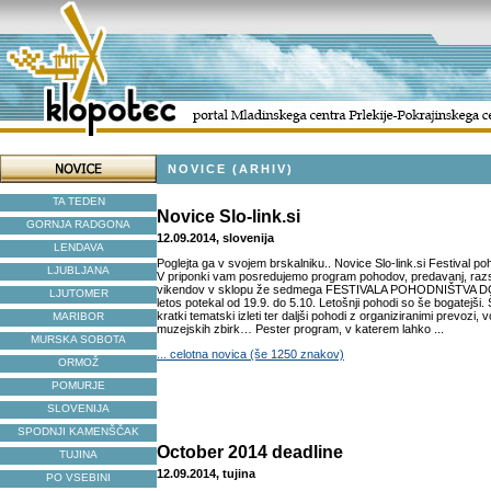
NOVICE (ARHIV)
TA TEDEN
Novice Slo-link.si
GORNJA RADGONA
12.09.2014, slovenija
LENDAVA
Poglejta ga v svojem brskalniku.. Novice Slo-link.si Festival p
LJUBLJANA
V priponki vam posredujemo program pohodov, predavanj, razs
vikendov v sklopu že sedmega FESTIVALA POHODNIŠTVA DO
LJUTOMER
letos potekal od 19.9. do 5.10. Letošnji pohodi so še bogatejši. 
kratki tematski izleti ter daljši pohodi z organiziranimi prevozi,
MARIBOR
muzejskih zbirk… Pester program, v katerem lahko ...
MURSKA SOBOTA
... celotna novica (še 1250 znakov)
ORMOŽ
POMURJE
SLOVENIJA
SPODNJI KAMENŠČAK
October 2014 deadline
TUJINA
12.09.2014, tujina
PO VSEBINI