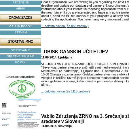
Dear Organisation, We are writing to you regarding the next 
RECENZIJE
deadline and update our database of partners & coordinators. W
ARHIV
information about your interest in receiving application from ou
the near future. If you are interested and have any active proje
about it, send the EI Ref. code/s of your project/s & activity da
collecting the applications. We have many very motivated candid
... celotna novica (še 885 znakov)
OPIS IN POGOJI
SEZNAM
GOSTOVANJE
: OBISK GANSKIH UČITELJEV
SPLETNE SKUPINE
11.09.2014, Ljubljana
MC WIKI
VLJUDNO VABLJENI NA ZAKLJUČNI DOGODEK MEDNAR
"Sever-jug: partnerstva za pravičnejši svet med evropskimi in a
Metelkova 6 (2. nadstropje), Ljubljana dne 11. septembra 20
15.00 Okrogla miza na temo >Šolska partnerstva: nova oblika 
Dejavnosti sofinancirajo:
vpogled in kritično razmišljanje o konceptu mednarodnih partn
vidika globalnega učenja, kako tovrstna partnerstva delujejo, 
učne ...
... celotna novica (še 1113 znakov)
Vabilo Združenja ZRNO na 3. Srečanje zb
sredstev v Sloveniji
11.09.2014, slovenija