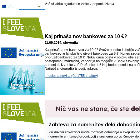
Več si lahko ogledate in vidite v priponki Hvala
Kaj prinaša nov bankovec za 10 €?
11.09.2014, slovenija
Kaj prinaša nov bankovec za 10 €? Svežo podobo in boljšo zašč
bankovcev je lansko leto otvoril bankovec za 5 €. Konec sept
pridružil bankovec za 10 €. Nekaj časa bosta v obtoku obe serij
postopoma umaknjena, vendar jo bo mogoče v Banki Slovenije
zamenjati. Izvedite več Preženite dež Naj bodo spomini na poči
Najljubša fotografija iz počitniškega ...
... celotna novica (še 1755 znakov)