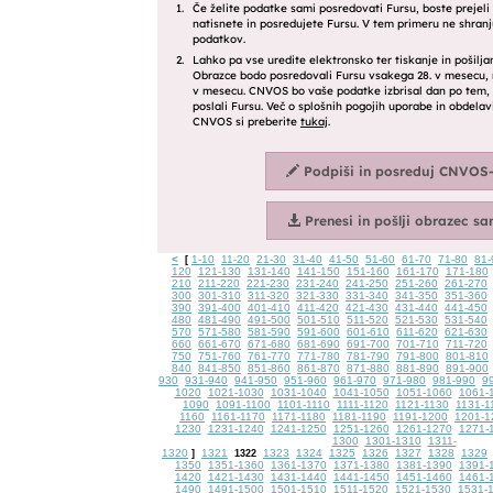
<
1-10
11-20
21-30
31-40
41-50
51-60
61-70
71-80
81-
[
120
121-130
131-140
141-150
151-160
161-170
171-180
210
211-220
221-230
231-240
241-250
251-260
261-270
300
301-310
311-320
321-330
331-340
341-350
351-360
390
391-400
401-410
411-420
421-430
431-440
441-450
480
481-490
491-500
501-510
511-520
521-530
531-540
570
571-580
581-590
591-600
601-610
611-620
621-630
660
661-670
671-680
681-690
691-700
701-710
711-720
750
751-760
761-770
771-780
781-790
791-800
801-810
840
841-850
851-860
861-870
871-880
881-890
891-900
930
931-940
941-950
951-960
961-970
971-980
981-990
9
1020
1021-1030
1031-1040
1041-1050
1051-1060
1061-
1090
1091-1100
1101-1110
1111-1120
1121-1130
1131-1
1160
1161-1170
1171-1180
1181-1190
1191-1200
1201-1
1230
1231-1240
1241-1250
1251-1260
1261-1270
1271-
1300
1301-1310
1311-
1320
1321
1323
1324
1325
1326
1327
1328
1329
]
1322
1350
1351-1360
1361-1370
1371-1380
1381-1390
1391-
1420
1421-1430
1431-1440
1441-1450
1451-1460
1461-
1490
1491-1500
1501-1510
1511-1520
1521-1530
1531-