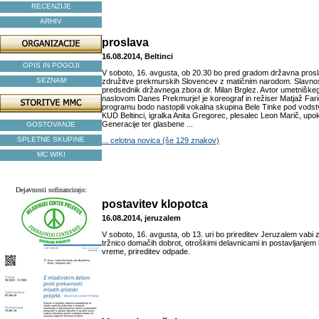
RECENZIJE
ARHIV
proslava
16.08.2014, Beltinci
OPIS IN POGOJI
V soboto, 16. avgusta, ob 20.30 bo pred gradom državna pros
SEZNAM
združitve prekmurskih Slovencev z matičnim narodom. Slavnos
predsednik državnega zbora dr. Milan Brglez. Avtor umetniškeg
naslovom Danes Prekmurje! je koreograf in režiser Matjaž Fari
programu bodo nastopili vokalna skupina Bele Tinke pod vod
KUD Beltinci, igralka Anita Gregorec, plesalec Leon Marič, up
Generacije ter glasbene ...
GOSTOVANJE
SPLETNE SKUPINE
... celotna novica (še 129 znakov)
MC WIKI
Dejavnosti sofinancirajo:
postavitev klopotca
16.08.2014, jeruzalem
V soboto, 16. avgusta, ob 13. uri bo prireditev Jeruzalem vabi 
tržnico domačih dobrot, otroškimi delavnicami in postavljanjem
vreme, prireditev odpade.