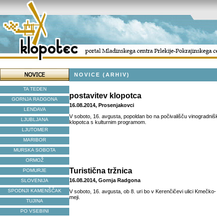
NOVICE (ARHIV)
TA TEDEN
postavitev klopotca
GORNJA RADGONA
16.08.2014, Prosenjakovci
LENDAVA
V soboto, 16. avgusta, popoldan bo na počivališču vinogradniš
LJUBLJANA
klopotca s kulturnim programom.
LJUTOMER
MARIBOR
MURSKA SOBOTA
ORMOŽ
Turistična tržnica
POMURJE
16.08.2014, Gornja Radgona
SLOVENIJA
SPODNJI KAMENŠČAK
V soboto, 16. avgusta, ob 8. uri bo v Kerenčičevi ulici Kmečko-
meji.
TUJINA
PO VSEBINI