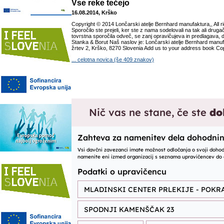
Vse reke tečejo
16.08.2014, Krško
Copyright © 2014 Lončarski atelje Bernhard manufaktura,, All r
Sporočilo ste prejeli, ker ste z nama sodelovali na tak ali dru
tovrstna sporočila odveč, se zanj opravičujeva in predlagava, d
Stanka & Borut Naš naslov je: Lončarski atelje Bernhard manuf
žrtev 2, Krško, 8270 Slovenia Add us to your address book Copy
... celotna novica (še 409 znakov)