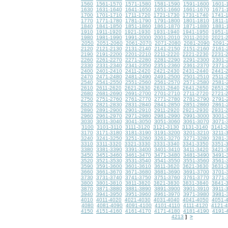
1560
1561-1570
1571-1580
1581-1590
1591-1600
1601-
1630
1631-1640
1641-1650
1651-1660
1661-1670
1671-
1700
1701-1710
1711-1720
1721-1730
1731-1740
1741-
1770
1771-1780
1781-1790
1791-1800
1801-1810
1811-
1840
1841-1850
1851-1860
1861-1870
1871-1880
1881-
1910
1911-1920
1921-1930
1931-1940
1941-1950
1951-
1980
1981-1990
1991-2000
2001-2010
2011-2020
2021-
2050
2051-2060
2061-2070
2071-2080
2081-2090
2091-
2120
2121-2130
2131-2140
2141-2150
2151-2160
2161-
2190
2191-2200
2201-2210
2211-2220
2221-2230
2231-
2260
2261-2270
2271-2280
2281-2290
2291-2300
2301-
2330
2331-2340
2341-2350
2351-2360
2361-2370
2371-
2400
2401-2410
2411-2420
2421-2430
2431-2440
2441-
2470
2471-2480
2481-2490
2491-2500
2501-2510
2511-
2540
2541-2550
2551-2560
2561-2570
2571-2580
2581-
2610
2611-2620
2621-2630
2631-2640
2641-2650
2651-
2680
2681-2690
2691-2700
2701-2710
2711-2720
2721-
2750
2751-2760
2761-2770
2771-2780
2781-2790
2791-
2820
2821-2830
2831-2840
2841-2850
2851-2860
2861-
2890
2891-2900
2901-2910
2911-2920
2921-2930
2931-
2960
2961-2970
2971-2980
2981-2990
2991-3000
3001-
3030
3031-3040
3041-3050
3051-3060
3061-3070
3071-
3100
3101-3110
3111-3120
3121-3130
3131-3140
3141-
3170
3171-3180
3181-3190
3191-3200
3201-3210
3211-
3240
3241-3250
3251-3260
3261-3270
3271-3280
3281-
3310
3311-3320
3321-3330
3331-3340
3341-3350
3351-
3380
3381-3390
3391-3400
3401-3410
3411-3420
3421-
3450
3451-3460
3461-3470
3471-3480
3481-3490
3491-
3520
3521-3530
3531-3540
3541-3550
3551-3560
3561-
3590
3591-3600
3601-3610
3611-3620
3621-3630
3631-
3660
3661-3670
3671-3680
3681-3690
3691-3700
3701-
3730
3731-3740
3741-3750
3751-3760
3761-3770
3771-
3800
3801-3810
3811-3820
3821-3830
3831-3840
3841-
3870
3871-3880
3881-3890
3891-3900
3901-3910
3911-
3940
3941-3950
3951-3960
3961-3970
3971-3980
3981-
4010
4011-4020
4021-4030
4031-4040
4041-4050
4051-
4080
4081-4090
4091-4100
4101-4110
4111-4120
4121-
4150
4151-4160
4161-4170
4171-4180
4181-4190
4191-
4213
>
]