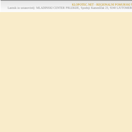
KLOPOTEC.NET - REGIONALNI POMURSKI 
Lastnik in ustanovitelj: MLADINSKI CENTER PRLEKIJE, Spodnji Kamenščak 23, 9240 LJUTOMER, tel