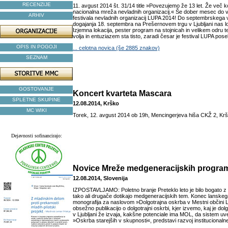
RECENZIJE
11. avgust 2014 št. 31/14 title »Povezujemo že 13 let. Že več
nacionalna mreža nevladnih organizacij.« Še dober mesec do
ARHIV
festivala nevladnih organizacij LUPA 2014! Do septembrskega
dogajanja 18. septembra na Prešernovem trgu v Ljubljani nas loč
Izjemna lokacija, pester program na stojnicah in velikem odru
volja in entuziazem sta tisto, zaradi česar je festival LUPA pos
OPIS IN POGOJI
... celotna novica (še 2885 znakov)
SEZNAM
GOSTOVANJE
Koncert kvarteta Mascara
SPLETNE SKUPINE
12.08.2014, Krško
MC WIKI
Torek, 12. avgust 2014 ob 19h, Mencingerjeva hiša CKŽ 2, Kr
Dejavnosti sofinancirajo:
Novice Mreže medgeneracijskih program
12.08.2014, Slovenija
IZPOSTAVLJAMO: Poletno branje Preteklo leto je bilo bogato z i
tako ali drugače dotikajo medgeneracijskih tem. Konec lanskega 
monografija za naslovom »Dolgotrajna oskrba v Mestni občini L
obsežno publikacijo o dolgotrajni oskrbi, kjer izvemo, kaj je do
v Ljubljani že izvaja, kakšne potenciale ima MOL, da sistem uve
»Oskrba starejših v skupnosti«, predstavi razvoj institucionalne 