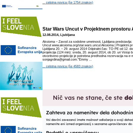
... celotna novica (še 1754 znakov)
Star Wars Uncut v Projektnem prostoru
12.08.2014, Ljubljana
Aksioma – Zavod za sodobne umetnosti, Ljubljana predstavlja
Uncut www.aksioma.org/star.wars.uncut Aksioma | Projektni 
Ljubljana 20. – 29. avgust 2014 Odpiralni čas: TO-PE od 12. do
projekcija (124 min): sreda, 20. avgust 2014, ob 20. uri Vstop 
otvoritveno projekcijo je potrebna predhodna rezervacija na e-m
sonjagrdina@gmail.com. ​ "Emmy ...
... celotna novica (še 4583 znakov)