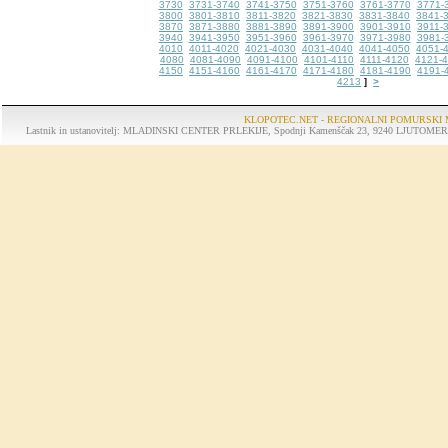
3730
3731-3740
3741-3750
3751-3760
3761-3770
3771-
3800
3801-3810
3811-3820
3821-3830
3831-3840
3841-
3870
3871-3880
3881-3890
3891-3900
3901-3910
3911-
3940
3941-3950
3951-3960
3961-3970
3971-3980
3981-
4010
4011-4020
4021-4030
4031-4040
4041-4050
4051-
4080
4081-4090
4091-4100
4101-4110
4111-4120
4121-
4150
4151-4160
4161-4170
4171-4180
4181-4190
4191-
4213
>
]
KLOPOTEC.NET - REGIONALNI POMURSKI 
Lastnik in ustanovitelj: MLADINSKI CENTER PRLEKIJE, Spodnji Kamenščak 23, 9240 LJUTOMER, tel