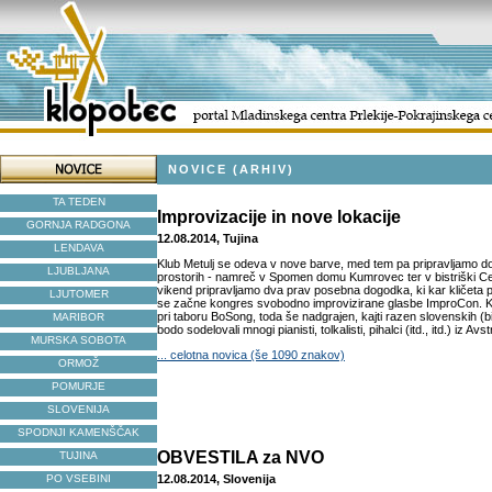
NOVICE (ARHIV)
TA TEDEN
Improvizacije in nove lokacije
GORNJA RADGONA
12.08.2014, Tujina
LENDAVA
Klub Metulj se odeva v nove barve, med tem pa pripravljamo d
LJUBLJANA
prostorih - namreč v Spomen domu Kumrovec ter v bistriški Ce
vikend pripravljamo dva prav posebna dogodka, ki kar kličeta p
LJUTOMER
se začne kongres svobodno improvizirane glasbe ImproCon. K
pri taboru BoSong, toda še nadgrajen, kajti razen slovenskih (b
MARIBOR
bodo sodelovali mnogi pianisti, tolkalisti, pihalci (itd., itd.) iz Avst
MURSKA SOBOTA
... celotna novica (še 1090 znakov)
ORMOŽ
POMURJE
SLOVENIJA
SPODNJI KAMENŠČAK
OBVESTILA za NVO
TUJINA
PO VSEBINI
12.08.2014, Slovenija