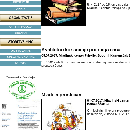
RECENZIJE
6. 7. 2017 ob 18. uri vas vabi
Mladinski center Prlekije na 
ARHIV
OPIS IN POGOJI
SEZNAM
Kvalitetno koriščenje prostega časa
GOSTOVANJE
05.07.2017, Mladinski center Prlekije, Spodnji Kamenščak 
SPLETNE SKUPINE
5. 7. 2017 ob 18. uri vas vabimo na predavanje na temo kvalite
MC WIKI
prostega časa.
Dejavnosti sofinancirajo:
Mladi in prosti čas
04.07.2017, Mladinski center 
Kamenščak 23
O mladih in njihovem prostem 
delavnicah, ki bodo 4. 7. 2017 