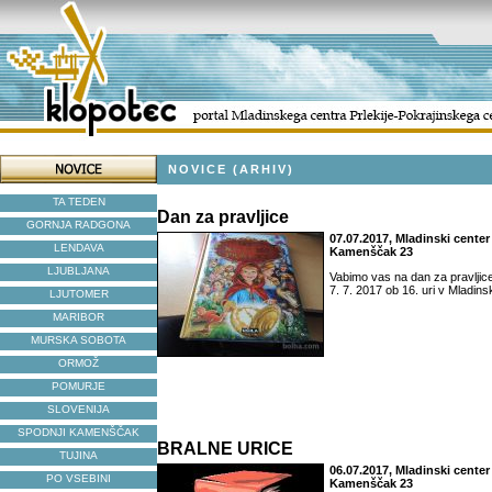
NOVICE (ARHIV)
TA TEDEN
Dan za pravljice
GORNJA RADGONA
07.07.2017, Mladinski center 
LENDAVA
Kamenščak 23
LJUBLJANA
Vabimo vas na dan za pravljice
7. 7. 2017 ob 16. uri v Mladins
LJUTOMER
MARIBOR
MURSKA SOBOTA
ORMOŽ
POMURJE
SLOVENIJA
SPODNJI KAMENŠČAK
BRALNE URICE
TUJINA
06.07.2017, Mladinski center 
PO VSEBINI
Kamenščak 23