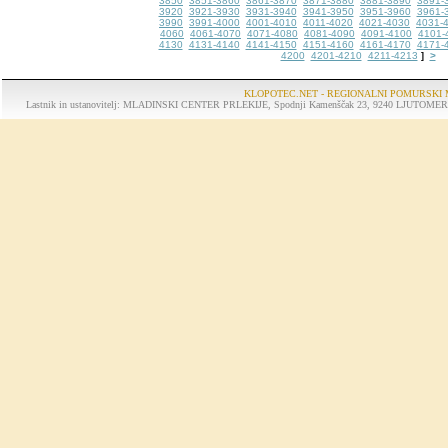
3850
3851-3860
3861-3870
3871-3880
3881-3890
3891-
3920
3921-3930
3931-3940
3941-3950
3951-3960
3961-
3990
3991-4000
4001-4010
4011-4020
4021-4030
4031-
4060
4061-4070
4071-4080
4081-4090
4091-4100
4101-
4130
4131-4140
4141-4150
4151-4160
4161-4170
4171-
4200
4201-4210
4211-4213
>
]
KLOPOTEC.NET - REGIONALNI POMURSKI 
Lastnik in ustanovitelj: MLADINSKI CENTER PRLEKIJE, Spodnji Kamenščak 23, 9240 LJUTOMER, tel