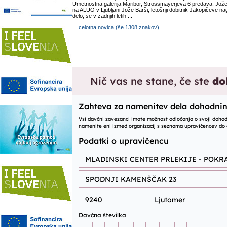
Umetnostna galerija Maribor, Strossmayerjeva 6 predava: Jože 
na ALUO v Ljubljani Jože Barši, letošnji dobitnik Jakopičeve na
delo, se v zadnjih letih ...
... celotna novica (še 1308 znakov)