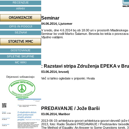
RECENZIJE
ARHIV
Seminar
04.06.2014, Ljutomer
OPIS IN POGOJI
V sredo, dne 4.6.2014 bo ob 18.00 uri v prostorih Mladinskega
SEZNAM
Seminar bo vodil Marko Šalamun. Beseda bo tekla o povezava a
Vljudno vabljeni.
GOSTOVANJE
SPLETNE SKUPINE
MC WIKI
: Razstavi stripa Združenja EPEKA v Bru
03.06.2014, bruselj
Dejavnosti sofinancirajo:
Več si lahko ogledate v priponki. Hvala
PREDAVANJE / Jože Barši
03.06.2014, Maribor
2013-06-15-arhitektura-govori-arhitektura-govori-devetič-jože
2013, foto: Radio Študent PREDAVANJE / Predstavitev besedi
The Method of Equality: An Answer to Some Questions torek, 3. 