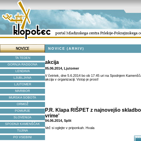
NOVICE (ARHIV)
TA TEDEN
akcija
GORNJA RADGONA
05.06.2014, Ljutomer
LENDAVA
V četrtek, dne 5.6.2014 bo ob 17.45 uri na Spodnjem Kamenšč
LJUBLJANA
akcija v organizaciji. Vstop je prost!
LJUTOMER
MARIBOR
MURSKA SOBOTA
ORMOŽ
P.R. Klapa RIŠPET z najnovejšo skladbo
POMURJE
vrime'
SLOVENIJA
04.06.2014, Split
SPODNJI KAMENŠČAK
Več si oglejte v priponkah. Hvala
TUJINA
PO VSEBINI