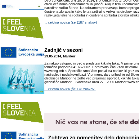
Dvorcu Rakičan, dne 29. 5. 2014, s pričetkom ob 17.00 uri Od
otrok večinoma dobronamerni in ljubeči. A kljub temu nemalokr
naredimo veliko škode. Na tokratnem predavanju bomo spregovor
čustvena zloraba in kako le ta razdiralno vpliva na otrokov ra
razlikujeta telesna (odkrita) in čustvena (prikrita) zloraba otrok?
... celotna novica (še 1187 znakov)
Zadnjič v sezoni
29.05.2014, Maribor
Za nakup vstopnic in več o predstavi kliknite tukaj. V primeru t
tehnično podporo 041 662 002. Obratovalni čas vsak delovniki 
www.sng-mb.si Sporočilo smo Vam poslali na naslov, ki ga z ost
naši spletni podatkovni bazi. V primeru, da v prihodnje od Sl
gledališča Maribor ne želite več prejemati sporočil, kliknite tu
gledališče Maribor – Slovenska ulica 27 - 2000 Maribor www.sng
... celotna novica (še 178 znakov)