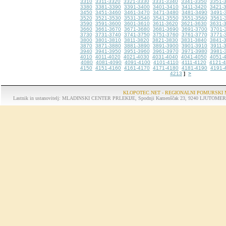
3310
3311-3320
3321-3330
3331-3340
3341-3350
3351-
3380
3381-3390
3391-3400
3401-3410
3411-3420
3421-
3450
3451-3460
3461-3470
3471-3480
3481-3490
3491-
3520
3521-3530
3531-3540
3541-3550
3551-3560
3561-
3590
3591-3600
3601-3610
3611-3620
3621-3630
3631-
3660
3661-3670
3671-3680
3681-3690
3691-3700
3701-
3730
3731-3740
3741-3750
3751-3760
3761-3770
3771-
3800
3801-3810
3811-3820
3821-3830
3831-3840
3841-
3870
3871-3880
3881-3890
3891-3900
3901-3910
3911-
3940
3941-3950
3951-3960
3961-3970
3971-3980
3981-
4010
4011-4020
4021-4030
4031-4040
4041-4050
4051-
4080
4081-4090
4091-4100
4101-4110
4111-4120
4121-
4150
4151-4160
4161-4170
4171-4180
4181-4190
4191-
4213
>
]
KLOPOTEC.NET - REGIONALNI POMURSKI 
Lastnik in ustanovitelj: MLADINSKI CENTER PRLEKIJE, Spodnji Kamenščak 23, 9240 LJUTOMER, tel