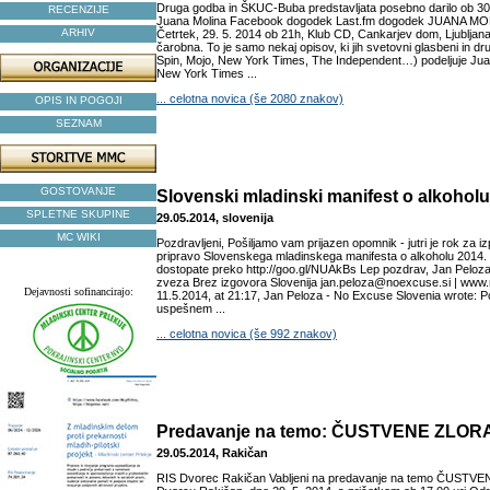
Druga godba in ŠKUC-Buba predstavljata posebno darilo ob 30. o
RECENZIJE
Juana Molina Facebook dogodek Last.fm dogodek JUANA MOL
ARHIV
Četrtek, 29. 5. 2014 ob 21h, Klub CD, Cankarjev dom, Ljubljana
čarobna. To je samo nekaj opisov, ki jih svetovni glasbeni in drug
Spin, Mojo, New York Times, The Independent…) podeljuje Juani
New York Times ...
... celotna novica (še 2080 znakov)
OPIS IN POGOJI
SEZNAM
GOSTOVANJE
Slovenski mladinski manifest o alkohol
SPLETNE SKUPINE
29.05.2014, slovenija
MC WIKI
Pozdravljeni, Pošiljamo vam prijazen opomnik - jutri je rok za i
pripravo Slovenskega mladinskega manifesta o alkoholu 2014.
dostopate preko http://goo.gl/NUAkBs Lep pozdrav, Jan Peloz
zveza Brez izgovora Slovenija jan.peloza@noexcuse.si | www
Dejavnosti sofinancirajo:
11.5.2014, at 21:17, Jan Peloza - No Excuse Slovenia
wrote: P
uspešnem ...
... celotna novica (še 992 znakov)
Predavanje na temo: ČUSTVENE ZLO
29.05.2014, Rakičan
RIS Dvorec Rakičan Vabljeni na predavanje na temo ČUSTV