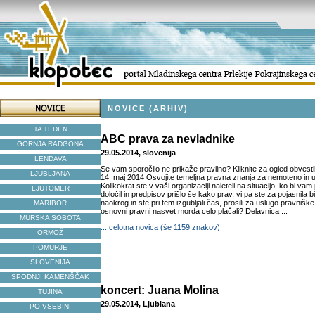
NOVICE (ARHIV)
TA TEDEN
ABC prava za nevladnike
GORNJA RADGONA
29.05.2014, slovenija
LENDAVA
Se vam sporočilo ne prikaže pravilno? Kliknite za ogled obvestiln
LJUBLJANA
14. maj 2014 Osvojite temeljna pravna znanja za nemoteno i
Kolikokrat ste v vaši organizaciji naleteli na situacijo, ko bi v
LJUTOMER
določil in predpisov prišlo še kako prav, vi pa ste za pojasnila bil
naokrog in ste pri tem izgubljali čas, prosili za uslugo pravniške
MARIBOR
osnovni pravni nasvet morda celo plačali? Delavnica ...
MURSKA SOBOTA
... celotna novica (še 1159 znakov)
ORMOŽ
POMURJE
SLOVENIJA
SPODNJI KAMENŠČAK
koncert: Juana Molina
TUJINA
29.05.2014, Ljublana
PO VSEBINI