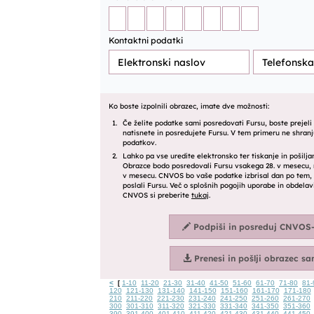
<
1-10
11-20
21-30
31-40
41-50
51-60
61-70
71-80
81-
[
120
121-130
131-140
141-150
151-160
161-170
171-180
210
211-220
221-230
231-240
241-250
251-260
261-270
300
301-310
311-320
321-330
331-340
341-350
351-360
390
391-400
401-410
411-420
421-430
431-440
441-450