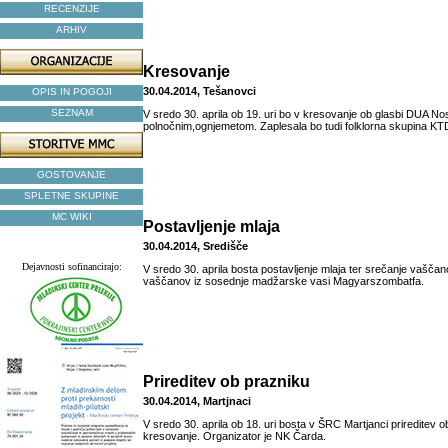
RECENZIJE
ARHIV
Kresovanje
30.04.2014, Tešanovci
OPIS IN POGOJI
SEZNAM
V sredo 30. aprila ob 19. uri bo v kresovanje ob glasbi DUA Nost
polnočnim,ognjemetom. Zaplesala bo tudi folklorna skupina KTD 
GOSTOVANJE
SPLETNE SKUPINE
MC WIKI
Postavljenje mlaja
30.04.2014, Središče
Dejavnosti sofinancirajo:
V sredo 30. aprila bosta postavljenje mlaja ter srečanje vaščan
vaščanov iz sosednje madžarske vasi Magyarszombatfa.
Prireditev ob prazniku
30.04.2014, Martjnaci
V sredo 30. aprila ob 18. uri bosta v ŠRC Martjanci prireditev o
kresovanje. Organizator je NK Čarda.