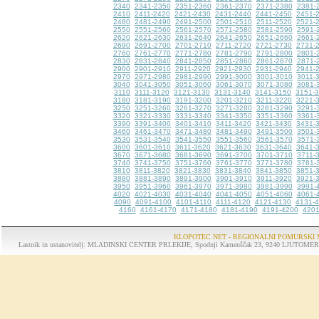
2340
2341-2350
2351-2360
2361-2370
2371-2380
2381-
2410
2411-2420
2421-2430
2431-2440
2441-2450
2451-
2480
2481-2490
2491-2500
2501-2510
2511-2520
2521-
2550
2551-2560
2561-2570
2571-2580
2581-2590
2591-
2620
2621-2630
2631-2640
2641-2650
2651-2660
2661-
2690
2691-2700
2701-2710
2711-2720
2721-2730
2731-
2760
2761-2770
2771-2780
2781-2790
2791-2800
2801-
2830
2831-2840
2841-2850
2851-2860
2861-2870
2871-
2900
2901-2910
2911-2920
2921-2930
2931-2940
2941-
2970
2971-2980
2981-2990
2991-3000
3001-3010
3011-
3040
3041-3050
3051-3060
3061-3070
3071-3080
3081-
3110
3111-3120
3121-3130
3131-3140
3141-3150
3151-
3180
3181-3190
3191-3200
3201-3210
3211-3220
3221-
3250
3251-3260
3261-3270
3271-3280
3281-3290
3291-
3320
3321-3330
3331-3340
3341-3350
3351-3360
3361-
3390
3391-3400
3401-3410
3411-3420
3421-3430
3431-
3460
3461-3470
3471-3480
3481-3490
3491-3500
3501-
3530
3531-3540
3541-3550
3551-3560
3561-3570
3571-
3600
3601-3610
3611-3620
3621-3630
3631-3640
3641-
3670
3671-3680
3681-3690
3691-3700
3701-3710
3711-
3740
3741-3750
3751-3760
3761-3770
3771-3780
3781-
3810
3811-3820
3821-3830
3831-3840
3841-3850
3851-
3880
3881-3890
3891-3900
3901-3910
3911-3920
3921-
3950
3951-3960
3961-3970
3971-3980
3981-3990
3991-
4020
4021-4030
4031-4040
4041-4050
4051-4060
4061-
4090
4091-4100
4101-4110
4111-4120
4121-4130
4131-
4160
4161-4170
4171-4180
4181-4190
4191-4200
4201
KLOPOTEC.NET - REGIONALNI POMURSKI 
Lastnik in ustanovitelj: MLADINSKI CENTER PRLEKIJE, Spodnji Kamenščak 23, 9240 LJUTOMER, tel