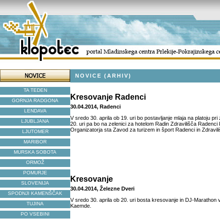
NOVICE (ARHIV)
TA TEDEN
Kresovanje Radenci
GORNJA RADGONA
30.04.2014, Radenci
LENDAVA
V sredo 30. aprila ob 19. uri bo postavljanje mlaja na platoju pri
LJUBLJANA
20. uri pa bo na zelenici za hotelom Radin Zdravilišča Radenci
Organizatorja sta Zavod za turizem in šport Radenci in Zdravil
LJUTOMER
MARIBOR
MURSKA SOBOTA
ORMOŽ
POMURJE
Kresovanje
SLOVENIJA
30.04.2014, Železne Dveri
SPODNJI KAMENŠČAK
V sredo 30. aprila ob 20. uri bosta kresovanje in DJ-Marathon 
TUJINA
Kaemde.
PO VSEBINI