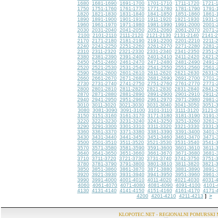
1680
1681-1690
1691-1700
1701-1710
1711-1720
1721-
1750
1751-1760
1761-1770
1771-1780
1781-1790
1791-
1820
1821-1830
1831-1840
1841-1850
1851-1860
1861-
1890
1891-1900
1901-1910
1911-1920
1921-1930
1931-
1960
1961-1970
1971-1980
1981-1990
1991-2000
2001-
2030
2031-2040
2041-2050
2051-2060
2061-2070
2071-
2100
2101-2110
2111-2120
2121-2130
2131-2140
2141-
2170
2171-2180
2181-2190
2191-2200
2201-2210
2211-
2240
2241-2250
2251-2260
2261-2270
2271-2280
2281-
2310
2311-2320
2321-2330
2331-2340
2341-2350
2351-
2380
2381-2390
2391-2400
2401-2410
2411-2420
2421-
2450
2451-2460
2461-2470
2471-2480
2481-2490
2491-
2520
2521-2530
2531-2540
2541-2550
2551-2560
2561-
2590
2591-2600
2601-2610
2611-2620
2621-2630
2631-
2660
2661-2670
2671-2680
2681-2690
2691-2700
2701-
2730
2731-2740
2741-2750
2751-2760
2761-2770
2771-
2800
2801-2810
2811-2820
2821-2830
2831-2840
2841-
2870
2871-2880
2881-2890
2891-2900
2901-2910
2911-
2940
2941-2950
2951-2960
2961-2970
2971-2980
2981-
3010
3011-3020
3021-3030
3031-3040
3041-3050
3051-
3080
3081-3090
3091-3100
3101-3110
3111-3120
3121-
3150
3151-3160
3161-3170
3171-3180
3181-3190
3191-
3220
3221-3230
3231-3240
3241-3250
3251-3260
3261-
3290
3291-3300
3301-3310
3311-3320
3321-3330
3331-
3360
3361-3370
3371-3380
3381-3390
3391-3400
3401-
3430
3431-3440
3441-3450
3451-3460
3461-3470
3471-
3500
3501-3510
3511-3520
3521-3530
3531-3540
3541-
3570
3571-3580
3581-3590
3591-3600
3601-3610
3611-
3640
3641-3650
3651-3660
3661-3670
3671-3680
3681-
3710
3711-3720
3721-3730
3731-3740
3741-3750
3751-
3780
3781-3790
3791-3800
3801-3810
3811-3820
3821-
3850
3851-3860
3861-3870
3871-3880
3881-3890
3891-
3920
3921-3930
3931-3940
3941-3950
3951-3960
3961-
3990
3991-4000
4001-4010
4011-4020
4021-4030
4031-
4060
4061-4070
4071-4080
4081-4090
4091-4100
4101-
4130
4131-4140
4141-4150
4151-4160
4161-4170
4171-
4200
4201-4210
4211-4213
>
]
KLOPOTEC.NET - REGIONALNI POMURSKI 