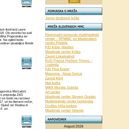
Javno dostopne točke
ave ilustracij Laure
i18. Ob otvoritvi bo tudi
Regionalni pomurski multimedijski
 Miha Praprotnika ter
center – RPMMC pri Mladinskem
le. Na ogled bodo
centru Prlekije
povedka« pisateljice Brede
KID Kibla, Maribor
Mladinski center Krško
Zavod Lokalpatriot
KUD France Prešern Trnovo –
Ljudmila
KID Pina Koper
Masovna - Nova Gorica
Zavod K6/4
Mat kultra
MIKK Murska Sobota
blagovnica Mercator)
Art center
vo pripravlja ZKD
Mladinski center Slovenj Gradec
ki se bodo na razstavi
Multimedijski center Gorenjske
7. uri bo literarni večer,
 Djukič ter Redina in
Društvo Hiša kulture
6. uri.
Mladinski center Velenje
Avgust 2026