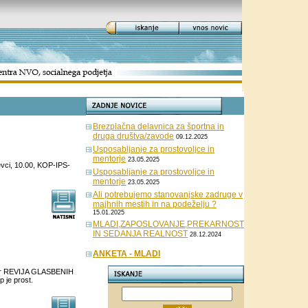
Brezplačna delavnica za športna in
druga društva/zavode
09.12.2025
Usposabljanje za prostovoljce in
mentorje
23.05.2025
evci, 10.00, KOP-IPS-
Usposabljanje za prostovoljce in
mentorje
23.05.2025
Ali potrebujemo stanovanjske zadruge v
majhnih mestih in na podeželju ?
15.01.2025
MLADI,ZAPOSLOVANJE,PREKARNOST
IN SEDANJA REALNOST
28.12.2024
ANKETA - MLADI
tomer REVIJA GLASBENIH
 je prost.