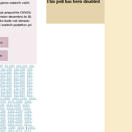
This poll has been disabled
90
91-100
101-110
111-
181-190
191-200
201-
271-280
281-290
291-
361-370
371-380
381-
451-460
461-470
471-
541-550
551-560
561-
631-640
641-650
651-
721-730
731-740
741-
811-820
821-830
831-
901-910
911-920
921-
91-1000
1001-1010
1011-
1070
1071-1080
1081-
140
1141-1150
1151-
210
1211-1220
1221-
1280
1281-1290
1291-
1350
1351-1360
1361-
1420
1421-1430
1431-
1490
1491-1500
1501-
1560
1561-1570
1571-
1598
1599
1600
1601-
[
1660
1661-1670
1671-