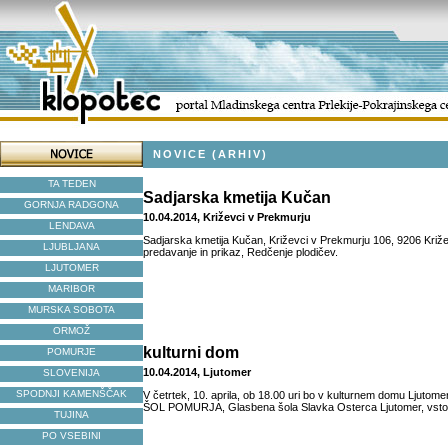
NOVICE (ARHIV)
TA TEDEN
Sadjarska kmetija Kučan
GORNJA RADGONA
10.04.2014, Križevci v Prekmurju
LENDAVA
Sadjarska kmetija Kučan, Križevci v Prekmurju 106, 9206 Križ
LJUBLJANA
predavanje in prikaz, Redčenje plodičev.
LJUTOMER
MARIBOR
MURSKA SOBOTA
ORMOŽ
kulturni dom
POMURJE
10.04.2014, Ljutomer
SLOVENIJA
SPODNJI KAMENŠČAK
V četrtek, 10. aprila, ob 18.00 uri bo v kulturnem domu Lju
ŠOL POMURJA, Glasbena šola Slavka Osterca Ljutomer, vstop
TUJINA
PO VSEBINI