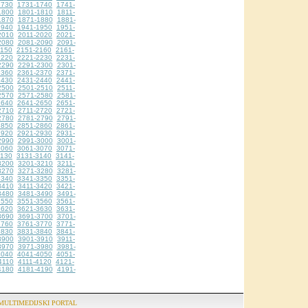
1730
1731-1740
1741-
1800
1801-1810
1811-
1870
1871-1880
1881-
1940
1941-1950
1951-
2010
2011-2020
2021-
2080
2081-2090
2091-
2150
2151-2160
2161-
2220
2221-2230
2231-
2290
2291-2300
2301-
2360
2361-2370
2371-
2430
2431-2440
2441-
2500
2501-2510
2511-
2570
2571-2580
2581-
2640
2641-2650
2651-
2710
2711-2720
2721-
2780
2781-2790
2791-
2850
2851-2860
2861-
2920
2921-2930
2931-
2990
2991-3000
3001-
3060
3061-3070
3071-
3130
3131-3140
3141-
3200
3201-3210
3211-
3270
3271-3280
3281-
3340
3341-3350
3351-
3410
3411-3420
3421-
3480
3481-3490
3491-
3550
3551-3560
3561-
3620
3621-3630
3631-
3690
3691-3700
3701-
3760
3761-3770
3771-
3830
3831-3840
3841-
3900
3901-3910
3911-
3970
3971-3980
3981-
4040
4041-4050
4051-
4110
4111-4120
4121-
4180
4181-4190
4191-
MULTIMEDIJSKI PORTAL