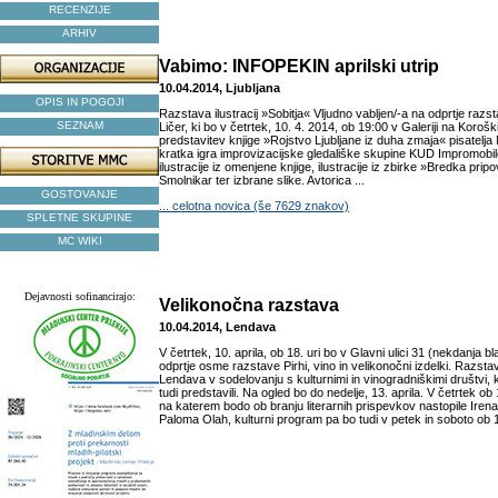
RECENZIJE
ARHIV
Vabimo: INFOPEKIN aprilski utrip
10.04.2014, Ljubljana
OPIS IN POGOJI
Razstava ilustracij »Sobitja« Vljudno vabljen/-a na odprtje razst
SEZNAM
Ličer, ki bo v četrtek, 10. 4. 2014, ob 19:00 v Galeriji na Korošk
predstavitev knjige »Rojstvo Ljubljane iz duha zmaja« pisatelja
kratka igra improvizacijske gledališke skupine KUD Impromobi
ilustracije iz omenjene knjige, ilustracije iz zbirke »Bredka pri
Smolnikar ter izbrane slike. Avtorica ...
GOSTOVANJE
... celotna novica (še 7629 znakov)
SPLETNE SKUPINE
MC WIKI
Dejavnosti sofinancirajo:
Velikonočna razstava
10.04.2014, Lendava
V četrtek, 10. aprila, ob 18. uri bo v Glavni ulici 31 (nekdanja 
odprtje osme razstave Pirhi, vino in velikonočni izdelki. Razsta
Lendava v sodelovanju s kulturnimi in vinogradniškimi društvi, 
tudi predstavili. Na ogled bo do nedelje, 13. aprila. V četrtek ob 1
na katerem bodo ob branju literarnih prispevkov nastopile Irena
Paloma Olah, kulturni program pa bo tudi v petek in soboto ob 1