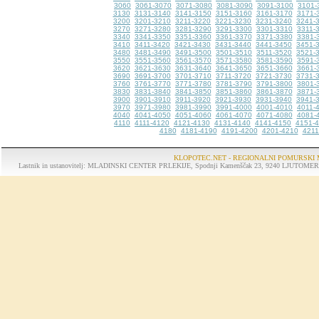
3060
3061-3070
3071-3080
3081-3090
3091-3100
3101-
3130
3131-3140
3141-3150
3151-3160
3161-3170
3171-
3200
3201-3210
3211-3220
3221-3230
3231-3240
3241-
3270
3271-3280
3281-3290
3291-3300
3301-3310
3311-
3340
3341-3350
3351-3360
3361-3370
3371-3380
3381-
3410
3411-3420
3421-3430
3431-3440
3441-3450
3451-
3480
3481-3490
3491-3500
3501-3510
3511-3520
3521-
3550
3551-3560
3561-3570
3571-3580
3581-3590
3591-
3620
3621-3630
3631-3640
3641-3650
3651-3660
3661-
3690
3691-3700
3701-3710
3711-3720
3721-3730
3731-
3760
3761-3770
3771-3780
3781-3790
3791-3800
3801-
3830
3831-3840
3841-3850
3851-3860
3861-3870
3871-
3900
3901-3910
3911-3920
3921-3930
3931-3940
3941-
3970
3971-3980
3981-3990
3991-4000
4001-4010
4011-
4040
4041-4050
4051-4060
4061-4070
4071-4080
4081-
4110
4111-4120
4121-4130
4131-4140
4141-4150
4151-
4180
4181-4190
4191-4200
4201-4210
4211
KLOPOTEC.NET - REGIONALNI POMURSKI 
Lastnik in ustanovitelj: MLADINSKI CENTER PRLEKIJE, Spodnji Kamenščak 23, 9240 LJUTOMER, tel