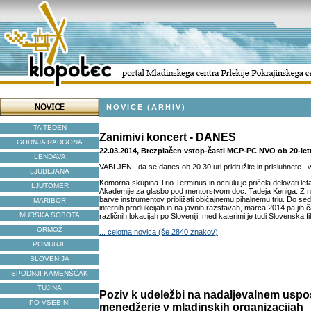
NOVICE (ARHIV)
TA TEDEN
Zanimivi koncert - DANES
GORNJA RADGONA
22.03.2014, Brezplačen vstop-časti MCP-PC NVO ob 20-let
LENDAVA
VABLJENI, da se danes ob 20.30 uri pridružite in prisluhnete...ve
LJUBLJANA
Komorna skupina Trio Terminus in ocnulu je pričela delovati let
LJUTOMER
Akademije za glasbo pod mentorstvom doc. Tadeja Keniga. Z 
barve instrumentov približati običajnemu pihalnemu triu. Do se
MARIBOR
internih produkcijah in na javnih razstavah, marca 2014 pa jih
MURSKA SOBOTA
različnih lokacijah po Sloveniji, med katerimi je tudi Slovenska fi
ORMOŽ
... celotna novica (še 2840 znakov)
POMURJE
SLOVENIJA
SPODNJI KAMENŠČAK
TUJINA
Poziv k udeležbi na nadaljevalnem uspo
PO VSEBINI
menedžerje v mladinskih organizacijah