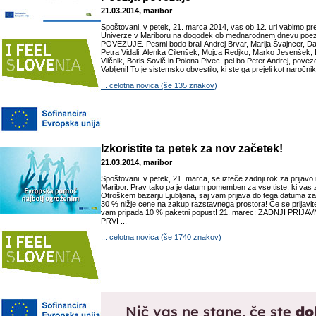
21.03.2014, maribor
Spoštovani, v petek, 21. marca 2014, vas ob 12. uri vabimo pr
Univerze v Mariboru na dogodek ob mednarodnem dnevu poe
POVEZUJE. Pesmi bodo brali Andrej Brvar, Marija Švajncer, Da
Petra Vidali, Alenka Cilenšek, Mojca Redjko, Marko Jesenšek, 
Vilčnik, Boris Sovič in Polona Pivec, pel bo Peter Andrej, povez
Vabljeni! To je sistemsko obvestilo, ki ste ga prejeli kot naročnik 
... celotna novica (še 135 znakov)
Izkoristite ta petek za nov začetek!
21.03.2014, maribor
Spoštovani, v petek, 21. marca, se izteče zadnji rok za prijavo
Maribor. Prav tako pa je datum pomemben za vse tiste, ki vas
Otroškem bazarju Ljubljana, saj vam prijava do tega datuma zag
30 % nižje cene na zakup razstavnega prostora! Če se prijavite 
vam pripada 10 % paketni popust! 21. marec: ZADNJI PRIJAV
PRVI ...
... celotna novica (še 1740 znakov)