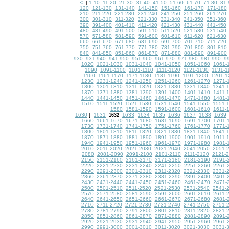
<
1-10
11-20
21-30
31-40
41-50
51-60
61-70
71-80
81-
[
120
121-130
131-140
141-150
151-160
161-170
171-180
210
211-220
221-230
231-240
241-250
251-260
261-270
300
301-310
311-320
321-330
331-340
341-350
351-360
390
391-400
401-410
411-420
421-430
431-440
441-450
480
481-490
491-500
501-510
511-520
521-530
531-540
570
571-580
581-590
591-600
601-610
611-620
621-630
660
661-670
671-680
681-690
691-700
701-710
711-720
750
751-760
761-770
771-780
781-790
791-800
801-810
840
841-850
851-860
861-870
871-880
881-890
891-900
930
931-940
941-950
951-960
961-970
971-980
981-990
9
1020
1021-1030
1031-1040
1041-1050
1051-1060
1061-
1090
1091-1100
1101-1110
1111-1120
1121-1130
1131-1
1160
1161-1170
1171-1180
1181-1190
1191-1200
1201-1
1230
1231-1240
1241-1250
1251-1260
1261-1270
1271-
1300
1301-1310
1311-1320
1321-1330
1331-1340
1341-
1370
1371-1380
1381-1390
1391-1400
1401-1410
1411-
1440
1441-1450
1451-1460
1461-1470
1471-1480
1481-
1510
1511-1520
1521-1530
1531-1540
1541-1550
1551-
1580
1581-1590
1591-1600
1601-1610
1611-
1630
1631
1633
1634
1635
1636
1637
1638
1639
]
1632
1660
1661-1670
1671-1680
1681-1690
1691-1700
1701-
1730
1731-1740
1741-1750
1751-1760
1761-1770
1771-
1800
1801-1810
1811-1820
1821-1830
1831-1840
1841-
1870
1871-1880
1881-1890
1891-1900
1901-1910
1911-
1940
1941-1950
1951-1960
1961-1970
1971-1980
1981-
2010
2011-2020
2021-2030
2031-2040
2041-2050
2051-
2080
2081-2090
2091-2100
2101-2110
2111-2120
2121-
2150
2151-2160
2161-2170
2171-2180
2181-2190
2191-
2220
2221-2230
2231-2240
2241-2250
2251-2260
2261-
2290
2291-2300
2301-2310
2311-2320
2321-2330
2331-
2360
2361-2370
2371-2380
2381-2390
2391-2400
2401-
2430
2431-2440
2441-2450
2451-2460
2461-2470
2471-
2500
2501-2510
2511-2520
2521-2530
2531-2540
2541-
2570
2571-2580
2581-2590
2591-2600
2601-2610
2611-
2640
2641-2650
2651-2660
2661-2670
2671-2680
2681-
2710
2711-2720
2721-2730
2731-2740
2741-2750
2751-
2780
2781-2790
2791-2800
2801-2810
2811-2820
2821-
2850
2851-2860
2861-2870
2871-2880
2881-2890
2891-
2920
2921-2930
2931-2940
2941-2950
2951-2960
2961-
2990
2991-3000
3001-3010
3011-3020
3021-3030
3031-