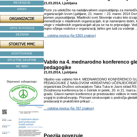
RECENZIJE
21.03.2014, Ljubljana
ARHIV
Poziv za udeležbo na nadaljevalnem usposabljanju za menedže
organizacijah Izven Ljubljane, 21. marec – 23. marec 2014 Osn
pomen usposabljanja: Mladinski svet Slovenije vsako leto izvaj
menedžerje v mladinskih organizacijah, ki je namenjeno tistim, 
vloge v mladinskih organizacijah ali pa se na to pripravljajo. 
OPIS IN POGOJI
nujno ožjega vodstva v organizaciji, lahko gre tudi za vodenje ..
SEZNAM
... celotna novica (še 5303 znakov)
GOSTOVANJE
SPLETNE SKUPINE
Vabilo na 4. mednarodno konferenco gle
MC WIKI
pedagogike
21.03.2014, Ljubljana
Vljudno vas vabimo NA 4. MEDNARODNO KONFERENCO G
Dejavnosti sofinancirajo:
PEDAGOGIKE Z NASLOVOM »KREATIVNO UČENJE/CREATIVE
organizirata Društvo ustvarjalcev Taka Tuka in Javni sklad RS 
Dvodnevna konferenca bo v četrtek in petek, 20. in 21. marca
gradu. Glavni namen konference je predstavitev vidikov in met
vzgoji in izobraževanju. Priznani strokovnjaki s področja gled
predavanji in praktičnimi prikazi ...
... celotna novica (še 767 znakov)
Poezija povezuje