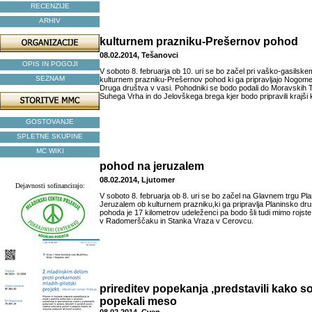
RECENZIJE
ARHIV
kulturnem prazniku-Prešernov pohod
08.02.2014, Tešanovci
OPIS IN POGOJI
V soboto 8. februarja ob 10. uri se bo začel pri vaško-gasils
SEZNAM
kulturnem prazniku-Prešernov pohod ki ga pripravljajo Nogomet
Druga društva v vasi. Pohodniki se bodo podali do Moravskih T
Suhega Vrha in do Jelovškega brega kjer bodo pripravili krajši 
GOSTOVANJE
SPLETNE SKUPINE
MC WIKI
pohod na jeruzalem
08.02.2014, Ljutomer
Dejavnosti sofinancirajo:
V soboto 8. februarja ob 8. uri se bo začel na Glavnem trgu Pl
Jeruzalem ob kulturnem prazniku,ki ga pripravlja Planinsko dru
pohoda je 17 kilometrov udeleženci pa bodo šli tudi mimo rojst
v Radomerščaku in Stanka Vraza v Cerovcu.
prireditev popekanja ,predstavili kako s
popekali meso