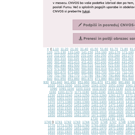
<
1-10
11-20
21-30
31-40
41-50
51-60
61-70
71-80
81-
[
120
121-130
131-140
141-150
151-160
161-170
171-180
210
211-220
221-230
231-240
241-250
251-260
261-270
300
301-310
311-320
321-330
331-340
341-350
351-360
390
391-400
401-410
411-420
421-430
431-440
441-450
480
481-490
491-500
501-510
511-520
521-530
531-540
570
571-580
581-590
591-600
601-610
611-620
621-630
660
661-670
671-680
681-690
691-700
701-710
711-720
750
751-760
761-770
771-780
781-790
791-800
801-810
840
841-850
851-860
861-870
871-880
881-890
891-900
930
931-940
941-950
951-960
961-970
971-980
981-990
9
1020
1021-1030
1031-1040
1041-1050
1051-1060
1061-
1090
1091-1100
1101-1110
1111-1120
1121-1130
1131-1
1160
1161-1170
1171-1180
1181-1190
1191-1200
1201-1
1230
1231-1240
1241-1250
1251-1260
1261-1270
1271-
1300
1301-1310
1311-1320
1321-1330
1331-1340
1341-
1370
1371-1380
1381-1390
1391-1400
1401-1410
1411-
1440
1441-1450
1451-1460
1461-1470
1471-1480
1481-
1510
1511-1520
1521-1530
1531-1540
1541-1550
1551-
1580
1581-1590
1591-1600
1601-1610
1611-1620
1621-
1650
1651-1660
1661-1670
1671-1680
1681-1690
1691-
1720
1721-1730
1731-
1740
1741
1742
1743
1744
1745
1746
1747
1748
1749
]
1770
1771-1780
1781-1790
1791-1800
1801-1810
1811-
1840
1841-1850
1851-1860
1861-1870
1871-1880
1881-
1910
1911-1920
1921-1930
1931-1940
1941-1950
1951-