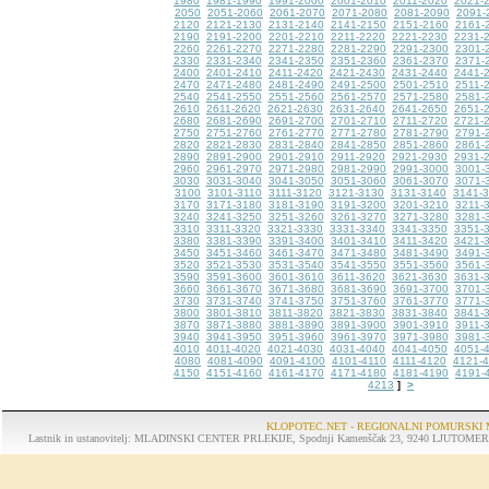
1980
1981-1990
1991-2000
2001-2010
2011-2020
2021-
2050
2051-2060
2061-2070
2071-2080
2081-2090
2091-
2120
2121-2130
2131-2140
2141-2150
2151-2160
2161-
2190
2191-2200
2201-2210
2211-2220
2221-2230
2231-
2260
2261-2270
2271-2280
2281-2290
2291-2300
2301-
2330
2331-2340
2341-2350
2351-2360
2361-2370
2371-
2400
2401-2410
2411-2420
2421-2430
2431-2440
2441-
2470
2471-2480
2481-2490
2491-2500
2501-2510
2511-
2540
2541-2550
2551-2560
2561-2570
2571-2580
2581-
2610
2611-2620
2621-2630
2631-2640
2641-2650
2651-
2680
2681-2690
2691-2700
2701-2710
2711-2720
2721-
2750
2751-2760
2761-2770
2771-2780
2781-2790
2791-
2820
2821-2830
2831-2840
2841-2850
2851-2860
2861-
2890
2891-2900
2901-2910
2911-2920
2921-2930
2931-
2960
2961-2970
2971-2980
2981-2990
2991-3000
3001-
3030
3031-3040
3041-3050
3051-3060
3061-3070
3071-
3100
3101-3110
3111-3120
3121-3130
3131-3140
3141-
3170
3171-3180
3181-3190
3191-3200
3201-3210
3211-
3240
3241-3250
3251-3260
3261-3270
3271-3280
3281-
3310
3311-3320
3321-3330
3331-3340
3341-3350
3351-
3380
3381-3390
3391-3400
3401-3410
3411-3420
3421-
3450
3451-3460
3461-3470
3471-3480
3481-3490
3491-
3520
3521-3530
3531-3540
3541-3550
3551-3560
3561-
3590
3591-3600
3601-3610
3611-3620
3621-3630
3631-
3660
3661-3670
3671-3680
3681-3690
3691-3700
3701-
3730
3731-3740
3741-3750
3751-3760
3761-3770
3771-
3800
3801-3810
3811-3820
3821-3830
3831-3840
3841-
3870
3871-3880
3881-3890
3891-3900
3901-3910
3911-
3940
3941-3950
3951-3960
3961-3970
3971-3980
3981-
4010
4011-4020
4021-4030
4031-4040
4041-4050
4051-
4080
4081-4090
4091-4100
4101-4110
4111-4120
4121-
4150
4151-4160
4161-4170
4171-4180
4181-4190
4191-
4213
>
]
KLOPOTEC.NET - REGIONALNI POMURSKI 
Lastnik in ustanovitelj: MLADINSKI CENTER PRLEKIJE, Spodnji Kamenščak 23, 9240 LJUTOMER, tel