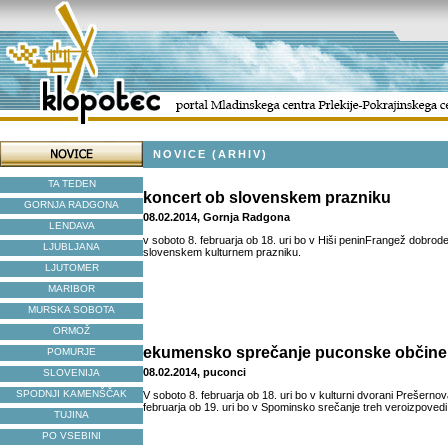
NOVICE (ARHIV)
TA TEDEN
koncert ob slovenskem prazniku
GORNJA RADGONA
08.02.2014, Gornja Radgona
LENDAVA
v soboto 8. februarja ob 18. uri bo v Hiši peninFrangež dobrode
LJUBLJANA
slovenskem kulturnem prazniku.
LJUTOMER
MARIBOR
MURSKA SOBOTA
ORMOŽ
ekumensko sprečanje puconske občine
POMURJE
08.02.2014, puconci
SLOVENIJA
SPODNJI KAMENŠČAK
V soboto 8. februarja ob 18. uri bo v kulturni dvorani Prešernov
februarja ob 19. uri bo v Spominsko srečanje treh veroizpoved
TUJINA
PO VSEBINI