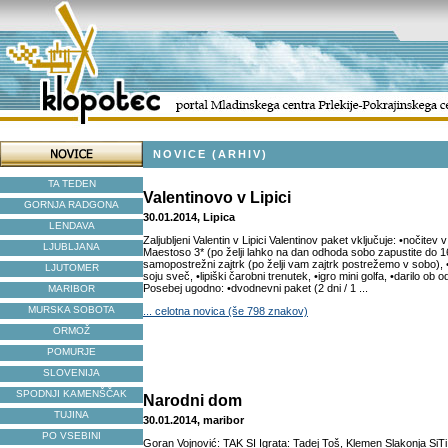
NOVICE (ARHIV)
TA TEDEN
Valentinovo v Lipici
GORNJA RADGONA
30.01.2014, Lipica
LENDAVA
Zaljubljeni Valentin v Lipici Valentinov paket vključuje: •nočitev 
LJUBLJANA
Maestoso 3* (po želji lahko na dan odhoda sobo zapustite do 16
samopostrežni zajtrk (po želji vam zajtrk postrežemo v sobo),
LJUTOMER
soju sveč, •lipiški čarobni trenutek, •igro mini golfa, •darilo ob 
Posebej ugodno: •dvodnevni paket (2 dni / 1 ...
MARIBOR
MURSKA SOBOTA
... celotna novica (še 798 znakov)
ORMOŽ
POMURJE
SLOVENIJA
SPODNJI KAMENŠČAK
Narodni dom
TUJINA
30.01.2014, maribor
PO VSEBINI
Goran Vojnović: TAK SI Igrata: Tadej Toš, Klemen Slakonja SiT