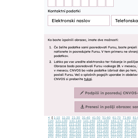
<
1-10
11-20
21-30
31-40
41-50
51-60
61-70
71-80
81-
[
120
121-130
131-140
141-150
151-160
161-170
171-180
210
211-220
221-230
231-240
241-250
251-260
261-270
300
301-310
311-320
321-330
331-340
341-350
351-360
390
391-400
401-410
411-420
421-430
431-440
441-450
480
481-490
491-500
501-510
511-520
521-530
531-540
570
571-580
581-590
591-600
601-610
611-620
621-630