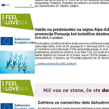
Vabimo vas da se dne 30. 1. 2014, ob 18. uri, udeležite računaln
Nadgradnja- Publisher. Dogodek bo potekal v prostorih Mladins
Sp. Kamenščaku 23. Vljudno vabljeni.
Vabilo na predstavitev na sejmu Alpe-Ad
promocije Pomurja kot turistične destina
29.01.2014, v Ljubljani
Pozdravljeni, turistična društva imate ponovno možnost brezpl
sejmu Alpe-Adria, ki bo od 29. januarja do 1. februarja 2014 v Lj
je Turistična zveza Slovenije (TZS) spremenila pogoje, in sice
predstavitve upravičena društva, ki so člani TZS, vsi ostali se la
plačilu (kakšen bo znesek še ni znano, saj se TZS še pogaja
razstaviščem). V primeru, da TD pošlje prijavnico do 19. decemb
... celotna novica (še 1661 znakov)