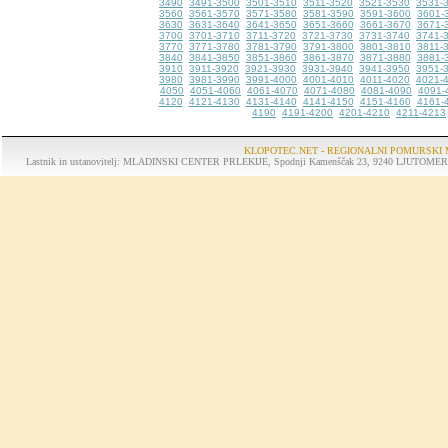
3490
3491-3500
3501-3510
3511-3520
3521-3530
3531-
3560
3561-3570
3571-3580
3581-3590
3591-3600
3601-
3630
3631-3640
3641-3650
3651-3660
3661-3670
3671-
3700
3701-3710
3711-3720
3721-3730
3731-3740
3741-
3770
3771-3780
3781-3790
3791-3800
3801-3810
3811-
3840
3841-3850
3851-3860
3861-3870
3871-3880
3881-
3910
3911-3920
3921-3930
3931-3940
3941-3950
3951-
3980
3981-3990
3991-4000
4001-4010
4011-4020
4021-
4050
4051-4060
4061-4070
4071-4080
4081-4090
4091-
4120
4121-4130
4131-4140
4141-4150
4151-4160
4161-
4190
4191-4200
4201-4210
4211-4213
KLOPOTEC.NET - REGIONALNI POMURSKI 
Lastnik in ustanovitelj: MLADINSKI CENTER PRLEKIJE, Spodnji Kamenščak 23, 9240 LJUTOMER, tel