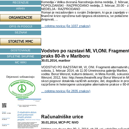
Komedija • Velika dvorana Narodnega doma nedelja, 2. februar,
RECENZIJE
POPOLDANSKI - RAZPRODANO nedelja, 2. februar, 20.00 - za
ARHIV
NEDELJA - RAZPRODANO …………………………………………
Roman je nezadovoljen s svojim življenjem, ki ga je zapeljalo v s
finančne krize ogrožena tudi njegova eksistenca, se potlačene 
dvigovati, ...
... celotna novica (še 1037 znakov)
OPIS IN POGOJI
SEZNAM
Vodstvo po razstavi MI, VI,ONI. Fragmenti
GOSTOVANJE
praks 80-ih v Mariboru
SPLETNE SKUPINE
30.01.2014, maribor
MC WIKI
VODSTVO PO RAZSTAVI MI, VI, ONI. Fragmenti alternativnih p
sobota, 1. februar 2014, ob 11.00 Umetnostna galerija Maribor
vodita: Borut Wenzel, kulturni delavec, in Meta Kordiš, sokusto
Dejavnosti sofinancirajo:
Wenzel, 2012, foto: http://www.theatrefit.org/ Borut Wenzel in 
skozi pogovor dotaknila različnih avtorjev, del, dogodkov in prost
razpršene in heterogene ustvarjalne alternativne prakse v 80-ih.
... celotna novica (še 2835 znakov)
Računalniške urice
30.01.2014, MCP-PC NVO