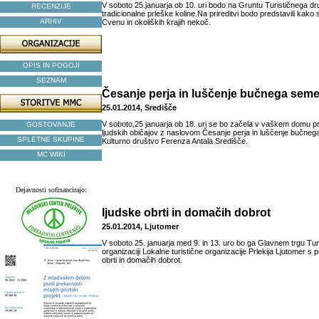
V soboto 25.januarja ob 10. uri bodo na Gruntu Turističnega d
RECENZIJE
tradicionalne prleške koline.Na prireditvi bodo predstavili kako 
ARHIV
Cvenu in okoliških krajih nekoč.
OPIS IN POGOJI
SEZNAM
Česanje perja in luščenje bučnega sem
25.01.2014, Središče
V soboto,25 januarja ob 18. uri se bo začela v vaškem domu pr
GOSTOVANJE
ljudskih običajov z naslovom Česanje perja in luščenje bučnega
SPLETNE SKUPINE
Kulturno društvo Ferenza Antala Središče.
MC WIKI
Dejavnosti sofinancirajo:
ljudske obrti in domačih dobrot
25.01.2014, Ljutomer
V soboto 25. januarja med 9. in 13. uro bo ga Glavnem trgu Turi
organizaciji Lokalne turistične organizacije Prlekija Ljutomer s
obrti in domačih dobrot.