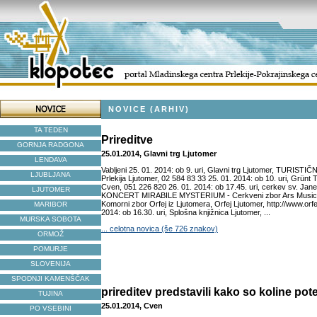
NOVICE (ARHIV)
TA TEDEN
Prireditve
GORNJA RADGONA
25.01.2014, Glavni trg Ljutomer
LENDAVA
Vabljeni 25. 01. 2014: ob 9. uri, Glavni trg Ljutomer, TURIST
LJUBLJANA
Prlekija Ljutomer, 02 584 83 33 25. 01. 2014: ob 10. uri, Grü
Cven, 051 226 820 26. 01. 2014: ob 17.45. uri, cerkev sv. Jane
LJUTOMER
KONCERT MIRABILE MYSTERIUM - Cerkveni zbor Ars Musicae
Komorni zbor Orfej iz Ljutomera, Orfej Ljutomer, http://www.orfej
MARIBOR
2014: ob 16.30. uri, Splošna knjižnica Ljutomer, ...
MURSKA SOBOTA
... celotna novica (še 726 znakov)
ORMOŽ
POMURJE
SLOVENIJA
SPODNJI KAMENŠČAK
prireditev predstavili kako so koline po
TUJINA
25.01.2014, Cven
PO VSEBINI