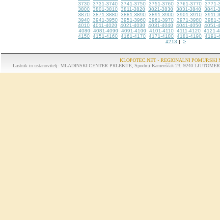
3730
3731-3740
3741-3750
3751-3760
3761-3770
3771-
3800
3801-3810
3811-3820
3821-3830
3831-3840
3841-
3870
3871-3880
3881-3890
3891-3900
3901-3910
3911-
3940
3941-3950
3951-3960
3961-3970
3971-3980
3981-
4010
4011-4020
4021-4030
4031-4040
4041-4050
4051-
4080
4081-4090
4091-4100
4101-4110
4111-4120
4121-
4150
4151-4160
4161-4170
4171-4180
4181-4190
4191-
4213
>
]
KLOPOTEC.NET - REGIONALNI POMURSKI 
Lastnik in ustanovitelj: MLADINSKI CENTER PRLEKIJE, Spodnji Kamenščak 23, 9240 LJUTOMER, tel