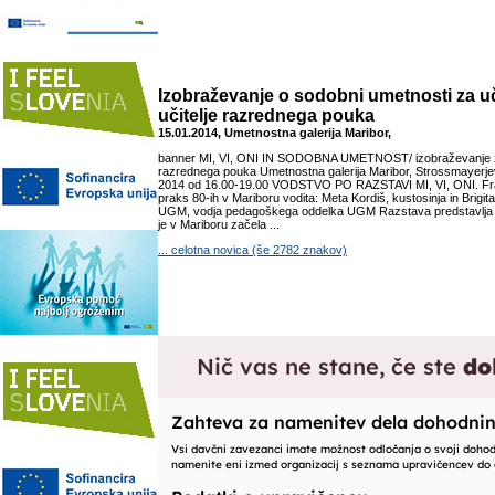
Izobraževanje o sodobni umetnosti za uči
učitelje razrednega pouka
15.01.2014, Umetnostna galerija Maribor,
banner MI, VI, ONI IN SODOBNA UMETNOST/ izobraževanje za uč
razrednega pouka Umetnostna galerija Maribor, Strossmayerjev
2014 od 16.00-19.00 VODSTVO PO RAZSTAVI MI, VI, ONI. Frag
praks 80-ih v Mariboru vodita: Meta Kordiš, kustosinja in Brigita
UGM, vodja pedagoškega oddelka UGM Razstava predstavlja 
je v Mariboru začela ...
... celotna novica (še 2782 znakov)