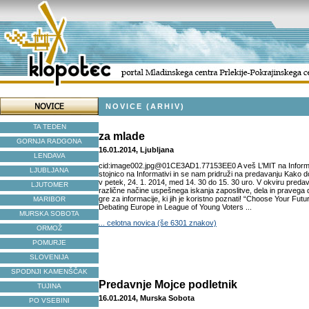
NOVICE (ARHIV)
TA TEDEN
za mlade
GORNJA RADGONA
16.01.2014, Ljubljana
LENDAVA
cid:image002.jpg@01CE3AD1.77153EE0 A veš L’MIT na Informat
LJUBLJANA
stojnico na Informativi in se nam pridruži na predavanju Kako d
v petek, 24. 1. 2014, med 14. 30 do 15. 30 uro. V okviru preda
LJUTOMER
različne načine uspešnega iskanja zaposlitve, dela in pravega 
gre za informacije, ki jih je koristno poznati! “Choose Your Futur
MARIBOR
Debating Europe in League of Young Voters ...
MURSKA SOBOTA
... celotna novica (še 6301 znakov)
ORMOŽ
POMURJE
SLOVENIJA
SPODNJI KAMENŠČAK
Predavnje Mojce podletnik
TUJINA
16.01.2014, Murska Sobota
PO VSEBINI