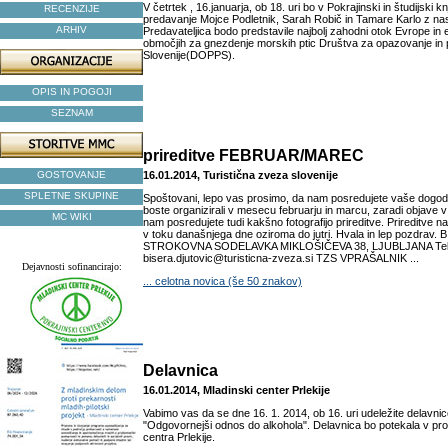
V četrtek , 16.januarja, ob 18. uri bo v Pokrajinski in študijski 
RECENZIJE
predavanje Mojce Podletnik, Sarah Robič in Tamare Karlo z na
ARHIV
Predavateljica bodo predstavile najbolj zahodni otok Evrope i
območjih za gnezdenje morskih ptic Društva za opazovanje in 
Slovenije(DOPPS).
OPIS IN POGOJI
SEZNAM
prireditve FEBRUAR/MAREC
GOSTOVANJE
16.01.2014, Turistična zveza slovenije
SPLETNE SKUPINE
Spoštovani, lepo vas prosimo, da nam posredujete vaše dogodke/
boste organizirali v mesecu februarju in marcu, zaradi objave v r
MC WIKI
nam posredujete tudi kakšno fotografijo prireditve. Prireditve n
v toku današnjega dne oziroma do jutri. Hvala in lep pozdra
STROKOVNA SODELAVKA MIKLOŠIČEVA 38, LJUBLJANA Tel: 0
bisera.djutovic@turisticna-zveza.si TZS VPRAŠALNIK ...
Dejavnosti sofinancirajo:
... celotna novica (še 50 znakov)
Delavnica
16.01.2014, Mladinski center Prlekije
Vabimo vas da se dne 16. 1. 2014, ob 16. uri udeležite delavn
"Odgovornejši odnos do alkohola". Delavnica bo potekala v pr
centra Prlekije.