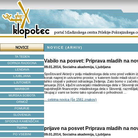
NOVICE (ARHIV)
TA TEDEN
Vabilo na posvet: Priprava mladih na no
GORNJA RADGONA
09.01.2014, Socialna akademija, Ljubljana
LENDAVA
Spoštovani! Akterji v polju mladinskega dela smo pred velikim 
LJUBLJANA
korak naprej in ustvarimo prostor, v katerem bodo mladi skozi 
lahko stopali v polnost odraslega življenja. Zato bomo v začetk
LJUTOMER
januarja 2014, ključni ustvarjalci mladinskega dela v Sloveniji s
najvidnejših financerjev mladinskega dela v Sloveniji, razmišljal
MARIBOR
Skupaj z vami se bomo tako spraševali o prihodnosti ...
MURSKA SOBOTA
... celotna novica (še 1561 znakov)
ORMOŽ
POMURJE
SLOVENIJA
SPODNJI KAMENŠČAK
prijave na posvet Priprava mladih na no
TUJINA
PO VSEBINI
09.01.2014, Socialna akademija, Ljubljana