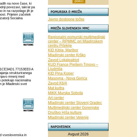
adih na nove čase, ki
odnji povezavi, takrat pa
no in na razpolago jih je
ost. Prijeten začetek
zatorji Socialna
Javno dostopne točke
Regionalni pomurski multimedijski
center – RPMMC pri Mladinskem
centru Prlekije
KID Kibla, Maribor
Mladinski center Krško
Zavod Lokalpatriot
KUD France Prešern Trnovo –
Ljudmila
01CE3AD1.77153EE0 A
ajanja strukturiranega
KID Pina Koper
enjavo mnenj med
Masovna - Nova Gorica
ah potekajo nacionalna
Zavod K6/4
n je Mladinski svet
Mat kultra
MIKK Murska Sobota
Art center
Mladinski center Slovenj Gradec
Multimedijski center Gorenjske
Društvo Hiša kulture
Mladinski center Velenje
Avgust 2026
ed vseslovenska in