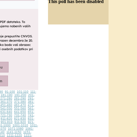
This poll has been disabled
90
91-100
101-110
111-
181-190
191-200
201-
271-280
281-290
291-
361-370
371-380
381-
451-460
461-470
471-
541-550
551-560
561-
631-640
641-650
651-
721-730
731-740
741-
811-820
821-830
831-
901-910
911-920
921-
91-1000
1001-1010
1011-
1070
1071-1080
1081-
140
1141-1150
1151-
210
1211-1220
1221-