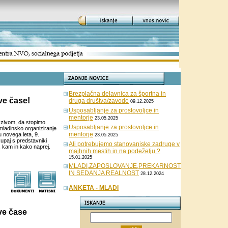
Brezplačna delavnica za športna in
ve čase!
druga društva/zavode
09.12.2025
Usposabljanje za prostovoljce in
mentorje
23.05.2025
izzivom, da stopimo
Usposabljanje za prostovoljce in
mladinsko organiziranje
mentorje
u novega leta, 9.
23.05.2025
kupaj s predstavniki
Ali potrebujemo stanovanjske zadruge v
i, kam in kako naprej.
majhnih mestih in na podeželju ?
15.01.2025
MLADI,ZAPOSLOVANJE,PREKARNOST
IN SEDANJA REALNOST
28.12.2024
ANKETA - MLADI
ve čase