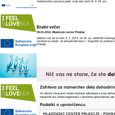
mednarodna razstava jaslic vsak dan med 16. in 18. uro.
Bralni večer
09.01.2014, Mladinski center Prlekije
Vabimo vas da se dne, 9. 1. 2014, ob 18. uri, udeležite bralneg
nanašal na mlade, ob aktualni literaturi L. Dogodek bo potekal
Prlekije.