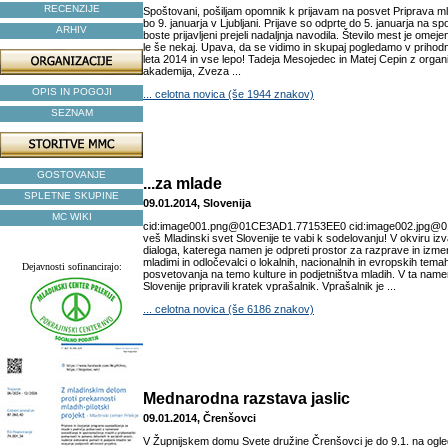
RECENZIJE
Spoštovani, pošiljam opomnik k prijavam na posvet Priprava ml
bo 9. januarja v Ljubljani. Prijave so odprte do 5. januarja na sp
ARHIV
boste prijavljeni prejeli nadaljnja navodila. Število mest je omeje
le še nekaj. Upava, da se vidimo in skupaj pogledamo v prihodn
leta 2014 in vse lepo! Tadeja Mesojedec in Matej Cepin z organi
akademija, Zveza ...
OPIS IN POGOJI
... celotna novica (še 1944 znakov)
SEZNAM
GOSTOVANJE
...za mlade
SPLETNE SKUPINE
09.01.2014, Slovenija
MC WIKI
cid:image001.png@01CE3AD1.77153EE0 cid:image002.jpg@
veš Mladinski svet Slovenije te vabi k sodelovanju! V okviru izv
dialoga, katerega namen je odpreti prostor za razprave in izm
mladimi in odločevalci o lokalnih, nacionalnih in evropskih tem
Dejavnosti sofinancirajo:
posvetovanja na temo kulture in podjetništva mladih. V ta name
Slovenije pripravili kratek vprašalnik. Vprašalnik je ...
... celotna novica (še 6186 znakov)
Mednarodna razstava jaslic
09.01.2014, Črenšovci
V Župnijskem domu Svete družine Črenšovci je do 9.1. na ogl