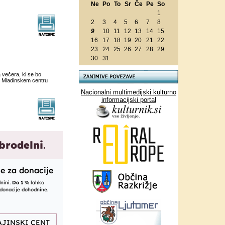
Ne
Po
To
Sr
Če
Pe
So
1
2
3
4
5
6
7
8
9
10
11
12
13
14
15
16
17
18
19
20
21
22
23
24
25
26
27
28
29
30
31
a večera, ki se bo
 v Mladinskem centru
Nacionalni multimedijski kulturno
informacijski portal