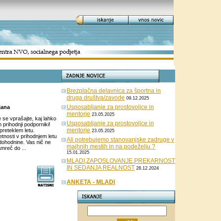
Brezplačna delavnica za športna in
druga društva/zavode
09.12.2025
Usposabljanje za prostovoljce in
jana
mentorje
23.05.2025
 se vprašajte, kaj lahko
Usposabljanje za prostovoljce in
n prihodnji podporniki!
mentorje
reteklem letu.
23.05.2025
nosti v prihodnjem letu
Ali potrebujemo stanovanjske zadruge v
 dohodnine. Vas nič ne
majhnih mestih in na podeželju ?
mreč do ...
15.01.2025
MLADI,ZAPOSLOVANJE,PREKARNOST
IN SEDANJA REALNOST
28.12.2024
ANKETA - MLADI