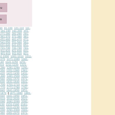
90
91-100
101-110
111-
181-190
191-200
201-
271-280
281-290
291-
361-370
371-380
381-
451-460
461-470
471-
541-550
551-560
561-
631-640
641-650
651-
721-730
731-740
741-
811-820
821-830
831-
901-910
911-920
921-
91-1000
1001-1010
1011-
1070
1071-1080
1081-
140
1141-1150
1151-
210
1211-1220
1221-
1280
1281-1290
1291-
1350
1351-1360
1361-
1420
1421-1430
1431-
1490
1491-1500
1501-
1560
1561-1570
1571-
1630
1631-1640
1641-
1700
1701-1710
1711-
1770
1771-1780
1781-
1840
1841-1850
1851-
1870
1871-1880
1881-
[
1940
1941-1950
1951-
2010
2011-2020
2021-
2080
2081-2090
2091-
2150
2151-2160
2161-
2220
2221-2230
2231-
2290
2291-2300
2301-
2360
2361-2370
2371-