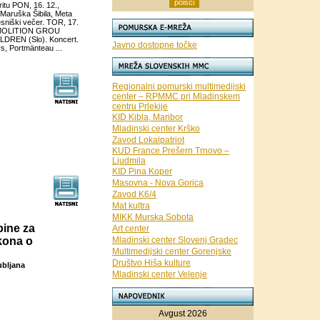
itu PON, 16. 12.,
Maruška Šibila, Meta
sniški večer. TOR, 17.
DEMOLITION GROU
LDREN (Slo). Koncert.
Javno dostopne točke
s, Portmänteau ...
Regionalni pomurski multimedijski
center – RPMMC pri Mladinskem
centru Prlekije
KID Kibla, Maribor
Mladinski center Krško
Zavod Lokalpatriot
KUD France Prešern Trnovo –
Ljudmila
KID Pina Koper
Masovna - Nova Gorica
Zavod K6/4
Mat kultra
MIKK Murska Sobota
pine za
Art center
kona o
Mladinski center Slovenj Gradec
Multimedijski center Gorenjske
Društvo Hiša kulture
ubljana
Mladinski center Velenje
Avgust 2026