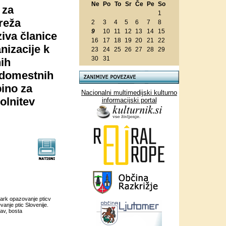
Ne
Po
To
Sr
Če
Pe
So
 za
1
reža
2
3
4
5
6
7
8
9
10
11
12
13
14
15
ziva članice
16
17
18
19
20
21
22
nizacije k
23
24
25
26
27
28
29
30
31
ih
nadomestnih
ino za
Nacionalni multimedijski kulturno
olnitev
informacijski portal
Park opazovanje pticv
anje ptic Slovenije.
jav, bosta