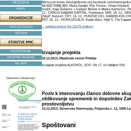
Menza pri koritu menzaprikoritu.org facebook.com/menzaprikor
RECENZIJE
MLADE RIME #83: Maša Danijel, Rok Ferenc, Urban Kontarič, 
ARHIV
Vražič, Kaja Šoštarec + Gašper Bivšek in Marko Karlovčec. Pe
12., CIRKUS KABARE KAPITAL. Predstava. SRE, 18. 12., 
(Slo)P. Koncert. ČET, 19. 12., PUNČKE (Hr), DANDELION CHI
PET, 20. 12., HORA LEGALIS: Koala Voice, High 5, The Fapper
... celotna novica (še 13179 znakov)
OPIS IN POGOJI
SEZNAM
GOSTOVANJE
Izvajanje projekta
SPLETNE SKUPINE
16.12.2013, Mladinski center Prlekije
MC WIKI
Izvajanje projekta ALKOHOL, SOS. Ob 17. uri Vabljeni VSI!
Dejavnosti sofinancirajo:
Poziv k imenovanju članov delovne sku
oblikovanje sprememb in dopolnitev Za
prostovoljstvu
15.12.2013, Slovenska filantropija, Poljanska c. 12, 1000 Lj
Spoštovani