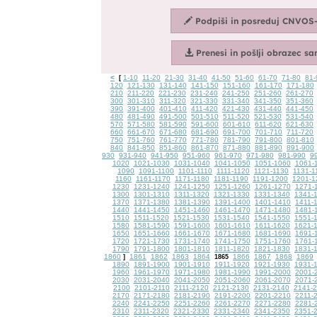
<
1-10
11-20
21-30
31-40
41-50
51-60
61-70
71-80
81-
[
120
121-130
131-140
141-150
151-160
161-170
171-180
210
211-220
221-230
231-240
241-250
251-260
261-270
300
301-310
311-320
321-330
331-340
341-350
351-360
390
391-400
401-410
411-420
421-430
431-440
441-450
480
481-490
491-500
501-510
511-520
521-530
531-540
570
571-580
581-590
591-600
601-610
611-620
621-630
660
661-670
671-680
681-690
691-700
701-710
711-720
750
751-760
761-770
771-780
781-790
791-800
801-810
840
841-850
851-860
861-870
871-880
881-890
891-900
930
931-940
941-950
951-960
961-970
971-980
981-990
9
1020
1021-1030
1031-1040
1041-1050
1051-1060
1061-
1090
1091-1100
1101-1110
1111-1120
1121-1130
1131-1
1160
1161-1170
1171-1180
1181-1190
1191-1200
1201-1
1230
1231-1240
1241-1250
1251-1260
1261-1270
1271-
1300
1301-1310
1311-1320
1321-1330
1331-1340
1341-
1370
1371-1380
1381-1390
1391-1400
1401-1410
1411-
1440
1441-1450
1451-1460
1461-1470
1471-1480
1481-
1510
1511-1520
1521-1530
1531-1540
1541-1550
1551-
1580
1581-1590
1591-1600
1601-1610
1611-1620
1621-
1650
1651-1660
1661-1670
1671-1680
1681-1690
1691-
1720
1721-1730
1731-1740
1741-1750
1751-1760
1761-
1790
1791-1800
1801-1810
1811-1820
1821-1830
1831-
1860
1861
1862
1863
1864
1866
1867
1868
1869
]
1865
1890
1891-1900
1901-1910
1911-1920
1921-1930
1931-
1960
1961-1970
1971-1980
1981-1990
1991-2000
2001-
2030
2031-2040
2041-2050
2051-2060
2061-2070
2071-
2100
2101-2110
2111-2120
2121-2130
2131-2140
2141-
2170
2171-2180
2181-2190
2191-2200
2201-2210
2211-
2240
2241-2250
2251-2260
2261-2270
2271-2280
2281-
2310
2311-2320
2321-2330
2331-2340
2341-2350
2351-