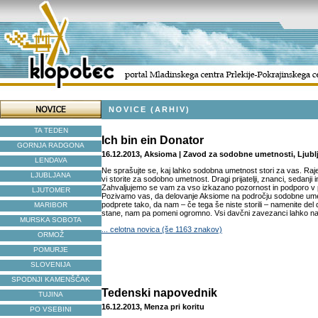
NOVICE (ARHIV)
TA TEDEN
Ich bin ein Donator
GORNJA RADGONA
16.12.2013, Aksioma | Zavod za sodobne umetnosti, Ljubl
LENDAVA
Ne sprašujte se, kaj lahko sodobna umetnost stori za vas. Raje
LJUBLJANA
vi storite za sodobno umetnost. Dragi prijatelji, znanci, sedanji i
Zahvaljujemo se vam za vso izkazano pozornost in podporo v p
LJUTOMER
Pozivamo vas, da delovanje Aksiome na področju sodobne umet
podprete tako, da nam – če tega še niste storili – namenite del
MARIBOR
stane, nam pa pomeni ogromno. Vsi davčni zavezanci lahko na
MURSKA SOBOTA
... celotna novica (še 1163 znakov)
ORMOŽ
POMURJE
SLOVENIJA
SPODNJI KAMENŠČAK
Tedenski napovednik
TUJINA
16.12.2013, Menza pri koritu
PO VSEBINI