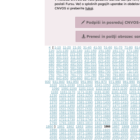
<
1-10
11-20
21-30
31-40
41-50
51-60
61-70
71-80
81-
[
120
121-130
131-140
141-150
151-160
161-170
171-180
210
211-220
221-230
231-240
241-250
251-260
261-270
300
301-310
311-320
321-330
331-340
341-350
351-360
390
391-400
401-410
411-420
421-430
431-440
441-450
480
481-490
491-500
501-510
511-520
521-530
531-540
570
571-580
581-590
591-600
601-610
611-620
621-630
660
661-670
671-680
681-690
691-700
701-710
711-720
750
751-760
761-770
771-780
781-790
791-800
801-810
840
841-850
851-860
861-870
871-880
881-890
891-900
930
931-940
941-950
951-960
961-970
971-980
981-990
9
1020
1021-1030
1031-1040
1041-1050
1051-1060
1061-
1090
1091-1100
1101-1110
1111-1120
1121-1130
1131-1
1160
1161-1170
1171-1180
1181-1190
1191-1200
1201-1
1230
1231-1240
1241-1250
1251-1260
1261-1270
1271-
1300
1301-1310
1311-1320
1321-1330
1331-1340
1341-
1370
1371-1380
1381-1390
1391-1400
1401-1410
1411-
1440
1441-1450
1451-1460
1461-1470
1471-1480
1481-
1510
1511-1520
1521-1530
1531-1540
1541-1550
1551-
1580
1581-1590
1591-1600
1601-1610
1611-1620
1621-
1650
1651-1660
1661-1670
1671-1680
1681-1690
1691-
1720
1721-1730
1731-1740
1741-1750
1751-1760
1761-
1790
1791-1800
1801-1810
1811-1820
1821-1830
1831-
1860
1861
1862
1863
1864
1865
1867
1868
1869
]
1866
1890
1891-1900
1901-1910
1911-1920
1921-1930
1931-
1960
1961-1970
1971-1980
1981-1990
1991-2000
2001-
2030
2031-2040
2041-2050
2051-2060
2061-2070
2071-