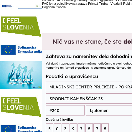
vodstvom akademskega slikarja Toplice Ignjatovičav Domu sta
PAC je na ogled likovna rastava Primož Trubar .V galeriji Robin
Bogdana Čobala.