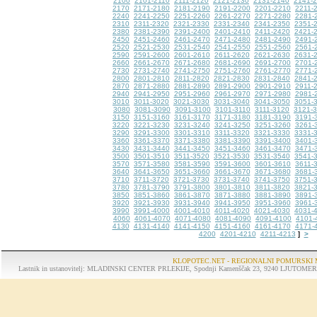
2100
2101-2110
2111-2120
2121-2130
2131-2140
2141-
2170
2171-2180
2181-2190
2191-2200
2201-2210
2211-
2240
2241-2250
2251-2260
2261-2270
2271-2280
2281-
2310
2311-2320
2321-2330
2331-2340
2341-2350
2351-
2380
2381-2390
2391-2400
2401-2410
2411-2420
2421-
2450
2451-2460
2461-2470
2471-2480
2481-2490
2491-
2520
2521-2530
2531-2540
2541-2550
2551-2560
2561-
2590
2591-2600
2601-2610
2611-2620
2621-2630
2631-
2660
2661-2670
2671-2680
2681-2690
2691-2700
2701-
2730
2731-2740
2741-2750
2751-2760
2761-2770
2771-
2800
2801-2810
2811-2820
2821-2830
2831-2840
2841-
2870
2871-2880
2881-2890
2891-2900
2901-2910
2911-
2940
2941-2950
2951-2960
2961-2970
2971-2980
2981-
3010
3011-3020
3021-3030
3031-3040
3041-3050
3051-
3080
3081-3090
3091-3100
3101-3110
3111-3120
3121-
3150
3151-3160
3161-3170
3171-3180
3181-3190
3191-
3220
3221-3230
3231-3240
3241-3250
3251-3260
3261-
3290
3291-3300
3301-3310
3311-3320
3321-3330
3331-
3360
3361-3370
3371-3380
3381-3390
3391-3400
3401-
3430
3431-3440
3441-3450
3451-3460
3461-3470
3471-
3500
3501-3510
3511-3520
3521-3530
3531-3540
3541-
3570
3571-3580
3581-3590
3591-3600
3601-3610
3611-
3640
3641-3650
3651-3660
3661-3670
3671-3680
3681-
3710
3711-3720
3721-3730
3731-3740
3741-3750
3751-
3780
3781-3790
3791-3800
3801-3810
3811-3820
3821-
3850
3851-3860
3861-3870
3871-3880
3881-3890
3891-
3920
3921-3930
3931-3940
3941-3950
3951-3960
3961-
3990
3991-4000
4001-4010
4011-4020
4021-4030
4031-
4060
4061-4070
4071-4080
4081-4090
4091-4100
4101-
4130
4131-4140
4141-4150
4151-4160
4161-4170
4171-
4200
4201-4210
4211-4213
>
]
KLOPOTEC.NET - REGIONALNI POMURSKI 
Lastnik in ustanovitelj: MLADINSKI CENTER PRLEKIJE, Spodnji Kamenščak 23, 9240 LJUTOMER, tel