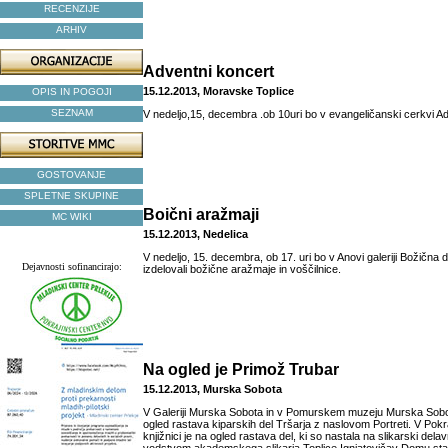
RECENZIJE
ARHIV
Adventni koncert
15.12.2013, Moravske Toplice
OPIS IN POGOJI
SEZNAM
V nedeljo,15, decembra .ob 10uri bo v evangeličanski cerkvi Ad
GOSTOVANJE
SPLETNE SKUPINE
Boični aražmaji
MC WIKI
15.12.2013, Nedelica
V nedeljo, 15. decembra, ob 17. uri bo v Anovi galeriji Božična 
Dejavnosti sofinancirajo:
izdelovali božične aražmaje in voščilnice.
Na ogled je Primož Trubar
15.12.2013, Murska Sobota
V Galeriji Murska Sobota in v Pomurskem muzeju Murska Sobot
ogled rastava kiparskih del Tršarja z naslovom Portreti. V Pokraj
knjižnici je na ogled rastava del, ki so nastala na slikarski delav