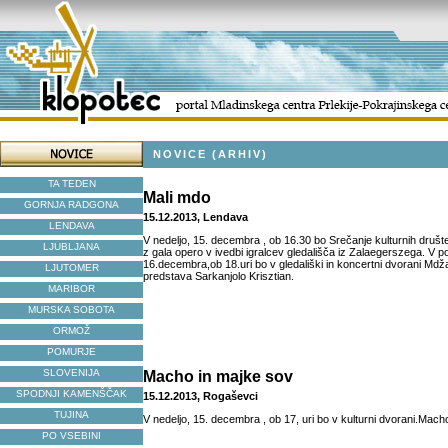
NOVICE (ARHIV)
TA TEDEN
Mali mdo
GORNJA RADGONA
15.12.2013, Lendava
LENDAVA
V nedeljo, 15. decembra , ob 16.30 bo Srečanje kulturnih društev
LJUBLJANA
z gala opero v ivedbi igralcev gledališča iz Zalaegerszega. V p
16.decembra,ob 18.uri bo v gledališki in koncertni dvorani Md
LJUTOMER
predstava Sarkanjolo Krisztian.
MARIBOR
MURSKA SOBOTA
ORMOŽ
POMURJE
SLOVENIJA
Macho in majke sov
SPODNJI KAMENŠČAK
15.12.2013, Rogaševci
TUJINA
V nedeljo, 15. decembra , ob 17, uri bo v kulturni dvorani.Mach
PO VSEBINI