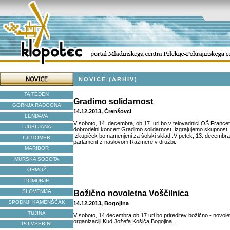
NOVICE (ARHIV)
TA TEDEN
Gradimo solidarnost
GORNJA RADGONA
14.12.2013, Črenšovci
LENDAVA
V soboto, 14. decembra, ob 17. uri bo v telovadnici OŠ Franc
LJUBLJANA
dobrodelni koncert Gradimo solidarnost, izgrajujemo skupnost 
Izkupiček bo namenjeni za šolski sklad .V petek, 13. decembra,
LJUTOMER
parlament z naslovom Razmere v družbi.
MARIBOR
MURSKA SOBOTA
ORMOŽ
POMURJE
SLOVENIJA
Božično novoletna Voščilnica
SPODNJI KAMENŠČAK
14.12.2013, Bogojina
TUJINA
V soboto, 14.decembra,ob 17.uri bo prireditev božično - novole
organizaciji Kud Jožefa Košiča Bogojina.
PO VSEBINI