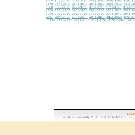
3460
3461-3470
3471-3480
3481-3490
3491-3500
3501-3
3570
3571-3580
3581-3590
3591-3600
3601-3610
3611-3
3680
3681-3690
3691-3700
3701-3710
3711-3720
3721-3
3790
3791-3800
3801-3810
3811-3820
3821-3830
3831-3
3900
3901-3910
3911-3920
3921-3930
3931-3940
3941-3
4010
4011-4020
4021-4030
4031-4040
4041-4050
4051-4
4120
4121-4130
4131-4140
4141-4150
4151-4160
4161-
KLOP
Lastnik in ustanovitelj: MLADINSKI CENTER PRLEKIJE, S