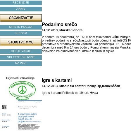
RECENZIJE
ARHIV
Podarimo srečo
OPIS IN POGOJI
14.12.2013, Murska Sobota
SEZNAM
V soboto.14.decembra, ob 16.uri bo v telovadnici OšIII Mursk
prireditev podarimo srečo.Nastopili bodo učenci in učitelji OŠ 
predstavo s prednovoletno vsebino. Od ponedeljka. 16.16 dece
decembra med 9.in 14.uro bodo v Pomurskem muzeju Murska
delavnice za osnovnošolce, otroke iz vrca in dijake.
GOSTOVANJE
SPLETNE SKUPINE
MC WIKI
Dejavnosti sofinancirajo:
Igre s kartami
14.12.2013, Mladinski center Prlekije sp,Kamenščak
Igre s kartami Pričetek ob 19. uri. Hvala