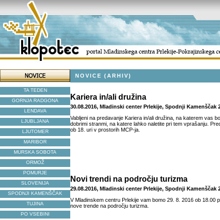
NOVICE (ARHIV)
TA TEDEN
Kariera in/ali družina
GORNJA RADGONA
30.08.2016, Mladinski center Prlekije, Spodnji Kamenščak 
LENDAVA
Vabljeni na predavanje Kariera in/ali družina, na katerem vas b
LJUBLJANA
dobrimi stranmi, na katere lahko naletite pri tem vprašanju. Pr
ob 18. uri v prostorih MCP-ja.
LJUTOMER
MARIBOR
MURSKA SOBOTA
ORMOŽ
POMURJE
Novi trendi na področju turizma
SLOVENIJA
29.08.2016, Mladinski center Prlekije, Spodnji Kamenščak 
SPODNJI KAMENŠČAK
V Mladinskem centru Prlekije vam bomo 29. 8. 2016 ob 18.00 pr
TUJINA
nove trende na področju turizma.
PO VSEBINI