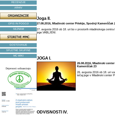
RECENZIJE
ARHIV
Joga II.
27.08.2016, Mladinski center Prlekije, Spodnji Kamenščak 
OPIS IN POGOJI
SEZNAM
27. avgusta 2016 ob 18. uri bo v prostorih mladinskega centra Pr
joge.VABLJENI.
GOSTOVANJE
SPLETNE SKUPINE
MC WIKI
JOGA I.
26.08.2016, Mladinski center 
Kamenščak 23
Dejavnosti sofinancirajo:
26. avgusta 2016 ob 18. uri v
tečaj joge v Mladinski center Pr
ODVISNOSTI IV.