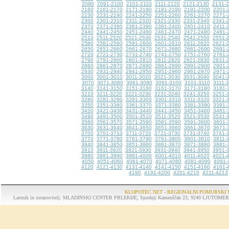
2090
2091-2100
2101-2110
2111-2120
2121-2130
2131-
2160
2161-2170
2171-2180
2181-2190
2191-2200
2201-
2230
2231-2240
2241-2250
2251-2260
2261-2270
2271-
2300
2301-2310
2311-2320
2321-2330
2331-2340
2341-
2370
2371-2380
2381-2390
2391-2400
2401-2410
2411-
2440
2441-2450
2451-2460
2461-2470
2471-2480
2481-
2510
2511-2520
2521-2530
2531-2540
2541-2550
2551-
2580
2581-2590
2591-2600
2601-2610
2611-2620
2621-
2650
2651-2660
2661-2670
2671-2680
2681-2690
2691-
2720
2721-2730
2731-2740
2741-2750
2751-2760
2761-
2790
2791-2800
2801-2810
2811-2820
2821-2830
2831-
2860
2861-2870
2871-2880
2881-2890
2891-2900
2901-
2930
2931-2940
2941-2950
2951-2960
2961-2970
2971-
3000
3001-3010
3011-3020
3021-3030
3031-3040
3041-
3070
3071-3080
3081-3090
3091-3100
3101-3110
3111-
3140
3141-3150
3151-3160
3161-3170
3171-3180
3181-
3210
3211-3220
3221-3230
3231-3240
3241-3250
3251-
3280
3281-3290
3291-3300
3301-3310
3311-3320
3321-
3350
3351-3360
3361-3370
3371-3380
3381-3390
3391-
3420
3421-3430
3431-3440
3441-3450
3451-3460
3461-
3490
3491-3500
3501-3510
3511-3520
3521-3530
3531-
3560
3561-3570
3571-3580
3581-3590
3591-3600
3601-
3630
3631-3640
3641-3650
3651-3660
3661-3670
3671-
3700
3701-3710
3711-3720
3721-3730
3731-3740
3741-
3770
3771-3780
3781-3790
3791-3800
3801-3810
3811-
3840
3841-3850
3851-3860
3861-3870
3871-3880
3881-
3910
3911-3920
3921-3930
3931-3940
3941-3950
3951-
3980
3981-3990
3991-4000
4001-4010
4011-4020
4021-
4050
4051-4060
4061-4070
4071-4080
4081-4090
4091-
4120
4121-4130
4131-4140
4141-4150
4151-4160
4161-
4190
4191-4200
4201-4210
4211-4213
KLOPOTEC.NET - REGIONALNI POMURSKI 
Lastnik in ustanovitelj: MLADINSKI CENTER PRLEKIJE, Spodnji Kamenščak 23, 9240 LJUTOMER, tel