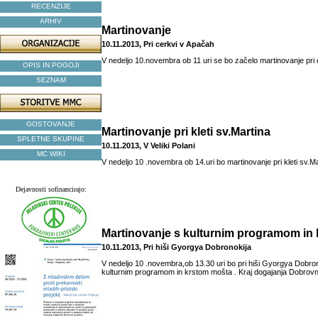
RECENZIJE
ARHIV
Martinovanje
10.11.2013, Pri cerkvi v Apačah
V nedeljo 10.novembra ob 11 uri se bo začelo martinovanje pri
OPIS IN POGOJI
SEZNAM
GOSTOVANJE
Martinovanje pri kleti sv.Martina
SPLETNE SKUPINE
10.11.2013, V Veliki Polani
MC WIKI
V nedeljo 10 .novembra ob 14.uri bo martinovanje pri kleti sv.Mar
Dejavnosti sofinancirajo:
Martinovanje s kulturnim programom in
10.11.2013, Pri hiši Gyorgya Dobronokija
V nedeljo 10 .novembra,ob 13.30 uri bo pri hiši Gyorgya Dobro
kulturnim programom in krstom mošta . Kraj dogajanja Dobrovn