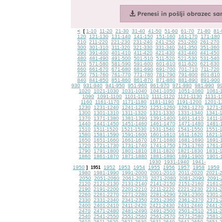
<
1-10
11-20
21-30
31-40
41-50
51-60
61-70
71-80
81-
[
120
121-130
131-140
141-150
151-160
161-170
171-180
210
211-220
221-230
231-240
241-250
251-260
261-270
300
301-310
311-320
321-330
331-340
341-350
351-360
390
391-400
401-410
411-420
421-430
431-440
441-450
480
481-490
491-500
501-510
511-520
521-530
531-540
570
571-580
581-590
591-600
601-610
611-620
621-630
660
661-670
671-680
681-690
691-700
701-710
711-720
750
751-760
761-770
771-780
781-790
791-800
801-810
840
841-850
851-860
861-870
871-880
881-890
891-900
930
931-940
941-950
951-960
961-970
971-980
981-990
9
1020
1021-1030
1031-1040
1041-1050
1051-1060
1061-
1090
1091-1100
1101-1110
1111-1120
1121-1130
1131-1
1160
1161-1170
1171-1180
1181-1190
1191-1200
1201-1
1230
1231-1240
1241-1250
1251-1260
1261-1270
1271-
1300
1301-1310
1311-1320
1321-1330
1331-1340
1341-
1370
1371-1380
1381-1390
1391-1400
1401-1410
1411-
1440
1441-1450
1451-1460
1461-1470
1471-1480
1481-
1510
1511-1520
1521-1530
1531-1540
1541-1550
1551-
1580
1581-1590
1591-1600
1601-1610
1611-1620
1621-
1650
1651-1660
1661-1670
1671-1680
1681-1690
1691-
1720
1721-1730
1731-1740
1741-1750
1751-1760
1761-
1790
1791-1800
1801-1810
1811-1820
1821-1830
1831-
1860
1861-1870
1871-1880
1881-1890
1891-1900
1901-
1930
1931-1940
1941-
1950
1952
1953
1954
1955
1956
1957
1958
1959
]
1951
1980
1981-1990
1991-2000
2001-2010
2011-2020
2021-
2050
2051-2060
2061-2070
2071-2080
2081-2090
2091-
2120
2121-2130
2131-2140
2141-2150
2151-2160
2161-
2190
2191-2200
2201-2210
2211-2220
2221-2230
2231-
2260
2261-2270
2271-2280
2281-2290
2291-2300
2301-
2330
2331-2340
2341-2350
2351-2360
2361-2370
2371-
2400
2401-2410
2411-2420
2421-2430
2431-2440
2441-
2470
2471-2480
2481-2490
2491-2500
2501-2510
2511-
2540
2541-2550
2551-2560
2561-2570
2571-2580
2581-
2610
2611-2620
2621-2630
2631-2640
2641-2650
2651-