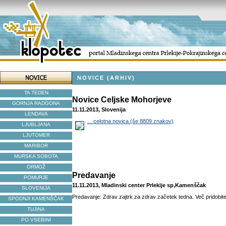
NOVICE (ARHIV)
TA TEDEN
Novice Celjske Mohorjeve
GORNJA RADGONA
11.11.2013, Slovenija
LENDAVA
... celotna novica (še 8809 znakov)
LJUBLJANA
LJUTOMER
MARIBOR
MURSKA SOBOTA
ORMOŽ
Predavanje
POMURJE
11.11.2013, Mladinski center Prlekije sp,Kamenščak
SLOVENIJA
Predavanje: Zdrav zajtrk za zdrav začetek tedna. Več pridobite
SPODNJI KAMENŠČAK
TUJINA
PO VSEBINI