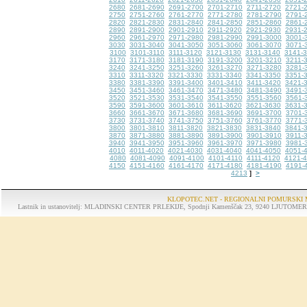
2680
2681-2690
2691-2700
2701-2710
2711-2720
2721-
2750
2751-2760
2761-2770
2771-2780
2781-2790
2791-
2820
2821-2830
2831-2840
2841-2850
2851-2860
2861-
2890
2891-2900
2901-2910
2911-2920
2921-2930
2931-
2960
2961-2970
2971-2980
2981-2990
2991-3000
3001-
3030
3031-3040
3041-3050
3051-3060
3061-3070
3071-
3100
3101-3110
3111-3120
3121-3130
3131-3140
3141-
3170
3171-3180
3181-3190
3191-3200
3201-3210
3211-
3240
3241-3250
3251-3260
3261-3270
3271-3280
3281-
3310
3311-3320
3321-3330
3331-3340
3341-3350
3351-
3380
3381-3390
3391-3400
3401-3410
3411-3420
3421-
3450
3451-3460
3461-3470
3471-3480
3481-3490
3491-
3520
3521-3530
3531-3540
3541-3550
3551-3560
3561-
3590
3591-3600
3601-3610
3611-3620
3621-3630
3631-
3660
3661-3670
3671-3680
3681-3690
3691-3700
3701-
3730
3731-3740
3741-3750
3751-3760
3761-3770
3771-
3800
3801-3810
3811-3820
3821-3830
3831-3840
3841-
3870
3871-3880
3881-3890
3891-3900
3901-3910
3911-
3940
3941-3950
3951-3960
3961-3970
3971-3980
3981-
4010
4011-4020
4021-4030
4031-4040
4041-4050
4051-
4080
4081-4090
4091-4100
4101-4110
4111-4120
4121-
4150
4151-4160
4161-4170
4171-4180
4181-4190
4191-
4213
>
]
KLOPOTEC.NET - REGIONALNI POMURSKI 
Lastnik in ustanovitelj: MLADINSKI CENTER PRLEKIJE, Spodnji Kamenščak 23, 9240 LJUTOMER, tel