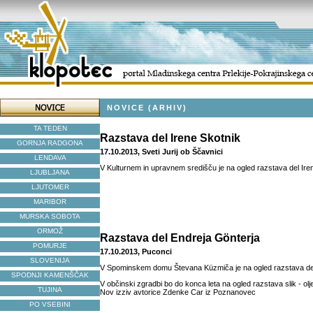
NOVICE (ARHIV)
TA TEDEN
Razstava del Irene Skotnik
GORNJA RADGONA
17.10.2013, Sveti Jurij ob Ščavnici
LENDAVA
V Kulturnem in upravnem središču je na ogled razstava del Ire
LJUBLJANA
LJUTOMER
MARIBOR
MURSKA SOBOTA
ORMOŽ
Razstava del Endreja Gönterja
POMURJE
17.10.2013, Puconci
SLOVENIJA
V Spominskem domu Števana Küzmiča je na ogled razstava del
SPODNJI KAMENŠČAK
V občinski zgradbi bo do konca leta na ogled razstava slik - ol
TUJINA
Nov izziv avtorice Zdenke Car iz Poznanovec
PO VSEBINI