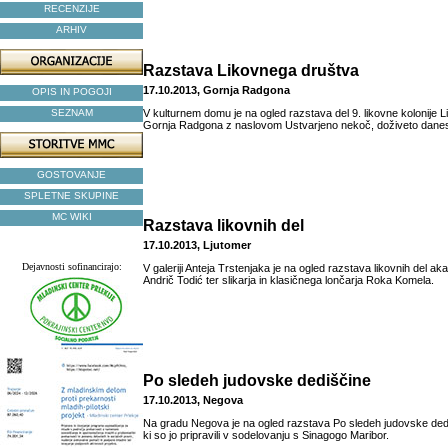
RECENZIJE
ARHIV
Razstava Likovnega društva
17.10.2013, Gornja Radgona
OPIS IN POGOJI
SEZNAM
V kulturnem domu je na ogled razstava del 9. likovne kolonije 
Gornja Radgona z naslovom Ustvarjeno nekoč, doživeto dane
GOSTOVANJE
SPLETNE SKUPINE
MC WIKI
Razstava likovnih del
17.10.2013, Ljutomer
Dejavnosti sofinancirajo:
V galeriji Anteja Trstenjaka je na ogled razstava likovnih del 
Andrič Todić ter slikarja in klasičnega lončarja Roka Komela.
Po sledeh judovske dediščine
17.10.2013, Negova
Na gradu Negova je na ogled razstava Po sledeh judovske de
ki so jo pripravili v sodelovanju s Sinagogo Maribor.