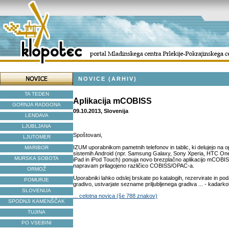
NOVICE (ARHIV)
TA TEDEN
Aplikacija mCOBISS
GORNJA RADGONA
09.10.2013, Slovenija
LENDAVA
LJUBLJANA
Spoštovani,
LJUTOMER
IZUM uporabnikom pametnih telefonov in tablic, ki delujejo na o
MARIBOR
sistemih Android (npr. Samsung Galaxy, Sony Xperia, HTC One
MURSKA SOBOTA
iPad in iPod Touch) ponuja novo brezplačno aplikacijo mCOBIS
napravam prilagojeno različico COBISS/OPAC-a.
ORMOŽ
Uporabniki lahko odslej brskate po katalogih, rezervirate in pod
POMURJE
gradivo, ustvarjate sezname priljubljenega gradiva ... - kadarkoli
SLOVENIJA
... celotna novica (še 788 znakov)
SPODNJI KAMENŠČAK
TUJINA
PO VSEBINI