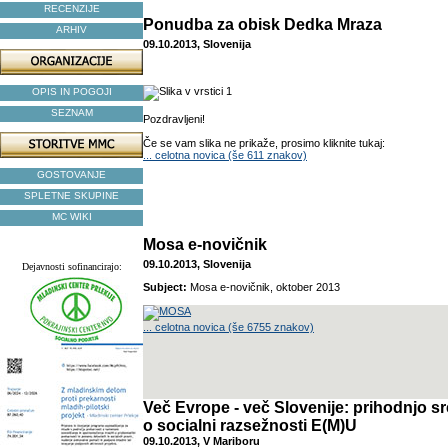
RECENZIJE
Ponudba za obisk Dedka Mraza
ARHIV
09.10.2013, Slovenija
OPIS IN POGOJI
SEZNAM
Pozdravljeni!
Če se vam slika ne prikaže, prosimo kliknite tukaj:
... celotna novica (še 611 znakov)
GOSTOVANJE
SPLETNE SKUPINE
MC WIKI
Mosa e-novičnik
09.10.2013, Slovenija
Dejavnosti sofinancirajo:
Subject:
Mosa e-novičnik, oktober 2013
... celotna novica (še 6755 znakov)
Več Evrope - več Slovenije: prihodnjo s
o socialni razsežnosti E(M)U
09.10.2013, V Mariboru