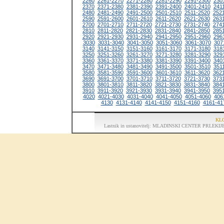
2260
2261-2270
2271-2280
2281-2290
2291-2300
230
2370
2371-2380
2381-2390
2391-2400
2401-2410
241
2480
2481-2490
2491-2500
2501-2510
2511-2520
252
2590
2591-2600
2601-2610
2611-2620
2621-2630
263
2700
2701-2710
2711-2720
2721-2730
2731-2740
274
2810
2811-2820
2821-2830
2831-2840
2841-2850
285
2920
2921-2930
2931-2940
2941-2950
2951-2960
296
3030
3031-3040
3041-3050
3051-3060
3061-3070
307
3140
3141-3150
3151-3160
3161-3170
3171-3180
318
3250
3251-3260
3261-3270
3271-3280
3281-3290
329
3360
3361-3370
3371-3380
3381-3390
3391-3400
340
3470
3471-3480
3481-3490
3491-3500
3501-3510
351
3580
3581-3590
3591-3600
3601-3610
3611-3620
362
3690
3691-3700
3701-3710
3711-3720
3721-3730
373
3800
3801-3810
3811-3820
3821-3830
3831-3840
384
3910
3911-3920
3921-3930
3931-3940
3941-3950
395
4020
4021-4030
4031-4040
4041-4050
4051-4060
406
4130
4131-4140
4141-4150
4151-4160
4161-41
KL
Lastnik in ustanovitelj: MLADINSKI CENTER PRLEKIJE, 