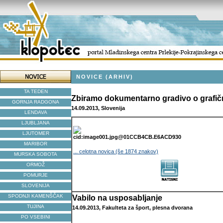
NOVICE (ARHIV)
TA TEDEN
Zbiramo dokumentarno gradivo o grafič
GORNJA RADGONA
14.09.2013, Slovenija
LENDAVA
LJUBLJANA
LJUTOMER
MARIBOR
... celotna novica (še 1874 znakov)
MURSKA SOBOTA
ORMOŽ
POMURJE
SLOVENIJA
SPODNJI KAMENŠČAK
Vabilo na usposabljanje
TUJINA
14.09.2013, Fakulteta za šport, plesna dvorana
PO VSEBINI