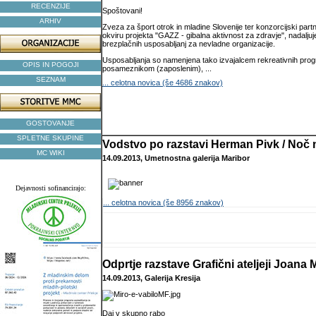
RECENZIJE
Spoštovani!
ARHIV
Zveza za šport otrok in mladine Slovenije ter konzorcijski pa
okviru projekta "GAZZ - gibalna aktivnost za zdravje", nadalju
brezplačnih usposabljanj za nevladne organizacije.
Usposabljanja so namenjena tako izvajalcem rekreativnih prog
OPIS IN POGOJI
posameznikom (zaposlenim), ...
SEZNAM
... celotna novica (še 4686 znakov)
GOSTOVANJE
SPLETNE SKUPINE
Vodstvo po razstavi Herman Pivk / Noč
MC WIKI
14.09.2013, Umetnostna galerija Maribor
Dejavnosti sofinancirajo:
... celotna novica (še 8956 znakov)
Odprtje razstave Grafični ateljeji Joana 
14.09.2013, Galerija Kresija
Daj v skupno rabo