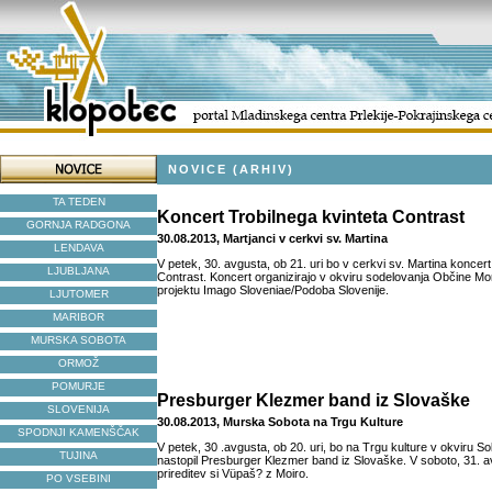
NOVICE (ARHIV)
TA TEDEN
Koncert Trobilnega kvinteta Contrast
GORNJA RADGONA
30.08.2013, Martjanci v cerkvi sv. Martina
LENDAVA
V petek, 30. avgusta, ob 21. uri bo v cerkvi sv. Martina koncert
LJUBLJANA
Contrast. Koncert organizirajo v okviru sodelovanja Občine Mo
projektu Imago Sloveniae/Podoba Slovenije.
LJUTOMER
MARIBOR
MURSKA SOBOTA
ORMOŽ
POMURJE
Presburger Klezmer band iz Slovaške
SLOVENIJA
30.08.2013, Murska Sobota na Trgu Kulture
SPODNJI KAMENŠČAK
V petek, 30 .avgusta, ob 20. uri, bo na Trgu kulture v okviru 
TUJINA
nastopil Presburger Klezmer band iz Slovaške. V soboto, 31. av
prireditev si Vüpaš? z Moiro.
PO VSEBINI