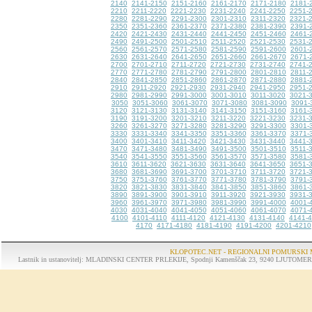
2140
2141-2150
2151-2160
2161-2170
2171-2180
2181-
2210
2211-2220
2221-2230
2231-2240
2241-2250
2251-
2280
2281-2290
2291-2300
2301-2310
2311-2320
2321-
2350
2351-2360
2361-2370
2371-2380
2381-2390
2391-
2420
2421-2430
2431-2440
2441-2450
2451-2460
2461-
2490
2491-2500
2501-2510
2511-2520
2521-2530
2531-
2560
2561-2570
2571-2580
2581-2590
2591-2600
2601-
2630
2631-2640
2641-2650
2651-2660
2661-2670
2671-
2700
2701-2710
2711-2720
2721-2730
2731-2740
2741-
2770
2771-2780
2781-2790
2791-2800
2801-2810
2811-
2840
2841-2850
2851-2860
2861-2870
2871-2880
2881-
2910
2911-2920
2921-2930
2931-2940
2941-2950
2951-
2980
2981-2990
2991-3000
3001-3010
3011-3020
3021-
3050
3051-3060
3061-3070
3071-3080
3081-3090
3091-
3120
3121-3130
3131-3140
3141-3150
3151-3160
3161-
3190
3191-3200
3201-3210
3211-3220
3221-3230
3231-
3260
3261-3270
3271-3280
3281-3290
3291-3300
3301-
3330
3331-3340
3341-3350
3351-3360
3361-3370
3371-
3400
3401-3410
3411-3420
3421-3430
3431-3440
3441-
3470
3471-3480
3481-3490
3491-3500
3501-3510
3511-
3540
3541-3550
3551-3560
3561-3570
3571-3580
3581-
3610
3611-3620
3621-3630
3631-3640
3641-3650
3651-
3680
3681-3690
3691-3700
3701-3710
3711-3720
3721-
3750
3751-3760
3761-3770
3771-3780
3781-3790
3791-
3820
3821-3830
3831-3840
3841-3850
3851-3860
3861-
3890
3891-3900
3901-3910
3911-3920
3921-3930
3931-
3960
3961-3970
3971-3980
3981-3990
3991-4000
4001-
4030
4031-4040
4041-4050
4051-4060
4061-4070
4071-
4100
4101-4110
4111-4120
4121-4130
4131-4140
4141-
4170
4171-4180
4181-4190
4191-4200
4201-4210
KLOPOTEC.NET - REGIONALNI POMURSKI 
Lastnik in ustanovitelj: MLADINSKI CENTER PRLEKIJE, Spodnji Kamenščak 23, 9240 LJUTOMER, tel