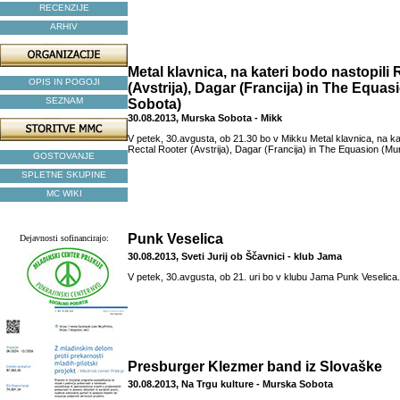
RECENZIJE
ARHIV
Metal klavnica, na kateri bodo nastopili 
OPIS IN POGOJI
(Avstrija), Dagar (Francija) in The Equa
SEZNAM
Sobota)
30.08.2013, Murska Sobota - Mikk
V petek, 30.avgusta, ob 21.30 bo v Mikku Metal klavnica, na kat
Rectal Rooter (Avstrija), Dagar (Francija) in The Equasion (M
GOSTOVANJE
SPLETNE SKUPINE
MC WIKI
Punk Veselica
Dejavnosti sofinancirajo:
30.08.2013, Sveti Jurij ob Ščavnici - klub Jama
V petek, 30.avgusta, ob 21. uri bo v klubu Jama Punk Veselica.
Presburger Klezmer band iz Slovaške
30.08.2013, Na Trgu kulture - Murska Sobota